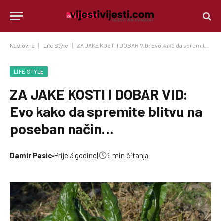
Naslovna
|
Life Style
|
ZA JAKE KOSTI I DOBAR VID: Evo kako da spremite blitvu na poseban način…
LIFE STYLE
ZA JAKE KOSTI I DOBAR VID:
Evo kako da spremite blitvu na
poseban način…
Damir Pasic
•
Prije 3 godine
|
6 min čitanja