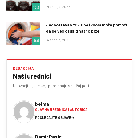
14 srpnja, 2026
10.0
Jednostavan trik s peškirom može pomoći
da se veš osuši znatno brže
14 srpnja, 2026
9.9
REDAKCIJA
Naši urednici
Upoznajte ljude koji pripremaju sadržaj portala.
belma
GLAVNA UREDNICA I AUTORICA
POGLEDAJTE OBJAVE
→
Damir Pasic