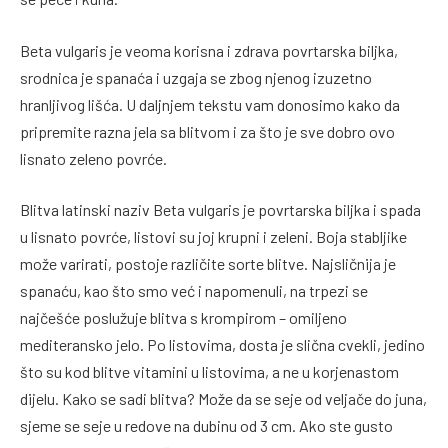
Beta vulgaris je veoma korisna i zdrava povrtarska biljka,
srodnica je spanaća i uzgaja se zbog njenog izuzetno
hranljivog lišća. U daljnjem tekstu vam donosimo kako da
pripremite razna jela sa blitvom i za što je sve dobro ovo
lisnato zeleno povrće.
Blitva latinski naziv Beta vulgaris je povrtarska biljka i spada
u lisnato povrće, listovi su joj krupni i zeleni. Boja stabljike
može varirati, postoje različite sorte blitve. Najsličnija je
spanaću, kao što smo već i napomenuli, na trpezi se
najčešće poslužuje blitva s krompirom – omiljeno
mediteransko jelo. Po listovima, dosta je slična cvekli, jedino
što su kod blitve vitamini u listovima, a ne u korjenastom
dijelu. Kako se sadi blitva? Može da se seje od veljače do juna,
sjeme se seje u redove na dubinu od 3 cm. Ako ste gusto