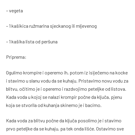
– vegeta
– 1 kašikica ružmarina sjeckanog ili mljevenog
– 1 kašika lista od peršuna
Priprema:
Ogulimo krompire i operemo ih, potom iz isiječemo na kocke
i stavimo u slanu vodu da se kuhaju. Pristavimo novu vodu za
blitvu, očitimo je i operemo i razdvojimo peteljke od listova.
Kada voda u kojoj se nalazi krompir počne da ključa, pjenu
koja se stvorila od kuhanja skinemo je i bacimo.
Kada voda za blitvu počne da ključa posolimo je i stavimo
prvo peteljke da se kuhaju, pa tek onda lišće. Ostavimo sve