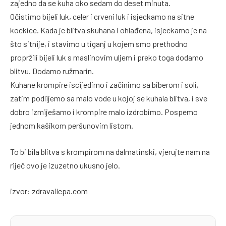
zajedno da se kuha oko sedam do deset minuta.
Očistimo bijeli luk, celer i crveni luk i isjeckamo na sitne
kockice. Kada je blitva skuhana i ohlađena, isjeckamo je na
što sitnije, i stavimo u tiganj u kojem smo prethodno
propržili bijeli luk s maslinovim uljem i preko toga dodamo
blitvu. Dodamo ružmarin.
Kuhane krompire iscijedimo i začinimo sa biberom i soli,
zatim podlijemo sa malo vode u kojoj se kuhala blitva, i sve
dobro izmiješamo i krompire malo izdrobimo. Pospemo
jednom kašikom peršunovim listom.
To bi bila blitva s krompirom na dalmatinski, vjerujte nam na
riječ ovo je izuzetno ukusno jelo.
izvor: zdravailepa.com