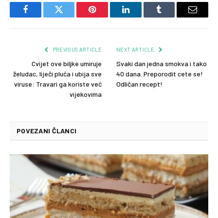
Facebook
Twitter
Pinterest
LinkedIn
Tumblr
Email
PREVIOUS ARTICLE
NEXT ARTICLE
Cvijet ove biljke umiruje
Svaki dan jedna smokva i tako
želudac, liječi pluća i ubija sve
40 dana. Preporodit cete se!
viruse: Travari ga koriste već
Odličan recept!
vijekovima
POVEZANI ČLANCI