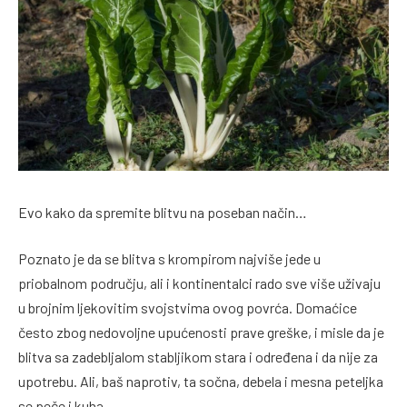
Evo kako da spremite blitvu na poseban način…
Poznato je da se blitva s krompirom najviše jede u
priobalnom području, ali i kontinentalci rado sve više uživaju
u brojnim ljekovitim svojstvima ovog povrća. Domaćice
često zbog nedovoljne upućenosti prave greške, i misle da je
blitva sa zadebljalom stabljikom stara i određena i da nije za
upotrebu. Ali, baš naprotiv, ta sočna, debela i mesna peteljka
se peče i kuha.