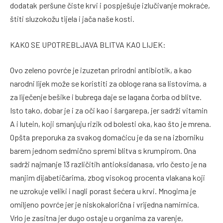
dodatak peršune čiste krvi i pospješuje izlučivanje mokraće,
štiti sluzokožu tijela i jača naše kosti.
KAKO SE UPOTREBLJAVA BLITVA KAO LIJEK:
Ovo zeleno povrće je izuzetan prirodni antibiotik, a kao
narodni lijek može se koristiti za obloge rana sa listovima, a
za liječenje bešike i bubrega daje se lagana čorba od blitve.
Isto tako, dobar je i za oči kao i šargarepa, jer sadrži vitamin
A i lutein, koji smanjuju rizik od bolesti oka, kao što je mrena.
Opšta preporuka za svakog domaćicu je da se na izborniku
barem jednom sedmično spremi blitva s krumpirom. Ona
sadrži najmanje 13 različitih antioksidanasa, vrlo često je na
manjim dijabetičarima, zbog visokog procenta vlakana koji
ne uzrokuje veliki i nagli porast šećera u krvi. Mnogima je
omiljeno povrće jer je niskokalorična i vrijedna namirnica.
Vrlo je zasitna jer dugo ostaje u organima za varenje,