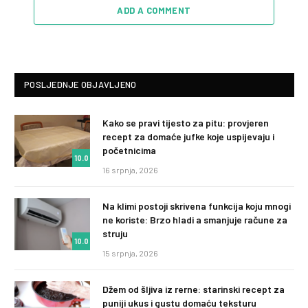
ADD A COMMENT
POSLJEDNJE OBJAVLJENO
Kako se pravi tijesto za pitu: provjeren
recept za domaće jufke koje uspijevaju i
početnicima
10.0
16 srpnja, 2026
Na klimi postoji skrivena funkcija koju mnogi
ne koriste: Brzo hladi a smanjuje račune za
struju
10.0
15 srpnja, 2026
Džem od šljiva iz rerne: starinski recept za
puniji ukus i gustu domaću teksturu