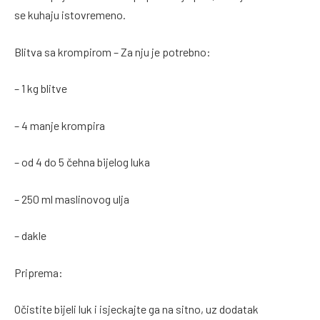
se kuhaju istovremeno.
Blitva sa krompirom – Za nju je potrebno:
– 1 kg blitve
– 4 manje krompira
– od 4 do 5 čehna bijelog luka
– 250 ml maslinovog ulja
– dakle
Priprema:
Očistite bijeli luk i isjeckajte ga na sitno, uz dodatak