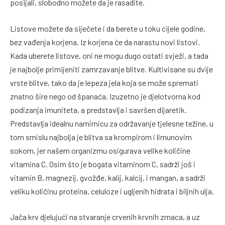
posijali, slobodno možete da je rasadite.
Listove možete da siječete i da berete u toku cijele godine,
bez vađenja korjena. Iz korjena će da narastu novi listovi.
Kada uberete listove, oni ne mogu dugo ostati svježi, a tada
je najbolje primijeniti zamrzavanje blitve. Kultivisane su dvije
vrste blitve, tako da je lepeza jela koja se može spremati
znatno šire nego od španaća. Izuzetno je djelotvorna kod
podizanja imuniteta, a predstavlja i savršen dijaretik.
Predstavlja idealnu namirnicu za održavanje tjelesne težine, u
tom smislu najbolja je blitva sa krompirom i limunovim
sokom, jer našem organizmu osigurava velike količine
vitamina C. Osim što je bogata vitaminom C, sadrži još i
vitamin B, magnezij, gvožđe, kalij, kalcij, i mangan, a sadrži
veliku količinu proteina, celuloze i ugljenih hidrata i biljnih ulja.
Jača krv djelujući na stvaranje crvenih krvnih zrnaca, a uz