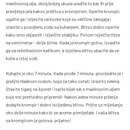
maslinovog ulja, zbog boljeg ukusa uradite to bar 1h prije
pravljenja jela kakvo je blitva s krompirom. Operite krompir,
ogulite ga i isijecite na kocke koje su veličine zalogaja i
stavite u posoljenu vodu sa kuhanjem. Blitvu dobro operite
kako smo objasnili i isiječite stabljiku. Potom isiječite lišće
na centimetar – dvije širine. Kada je krompir gotov, izvadite
ga sa rešetkastom kašikom, a isječenu blitvu ubacite da se
kuha u istoj vodi.
Kuhajte je oko 7 minuta. Kada prođe 7 minuta, procijedite je i
prelijte hladnom vodom, boja će tako ostati izrazito zelena.
Stavite tiganj na šporet i ispite bijeli luk s maslinovim uljem
koje ste prethodno pripremili. Nakon jedne minute prženja
dodajte krompir i dobro iscijeđenu blitvu. Pržite uz miješanje
oko dvije minute kako bi se arome pomiješale. I vaša blitva
sa krompirom je gotova, prijatno!