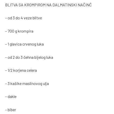
BLITVA SA KROMPIROM NA DALMATINSKI NAČINČ
– od 3 do 4 veze blitve
– 700 g krompira
– 1 glavica crvenog luka
– od 2 do 3 čehna bijelog luka
– 1/2 korjena celera
– 3 kašike maslinovog ulja
– dakle
– biber