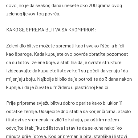
dovoljno je da svakog dana unesete oko 200 grama ovog
zelenog ljekovitog povrća.
KAKO SE SPREMA BLITVA SA KROMPIROM:
Zeleni dio blitve možete spremati kao i svako lišće, a bijeli
kao šparoge. Kada kupujete ovo povrće obratite pozornost
da su listovi zelene boje, a stabilna da je čvrste strukture.
Izbjegavajte da kupujete listove koji su počeli da venuju i da
mijenjaju boju. Najbolje bi bilo da je potrošite do 3 dana nakon
kupnje, i da je čuvate u frižideru u plastičnoj kesici.
Prije pripreme svježu blitvu dobro operite kako bi uklonili
ostatke zemlje. Odsijecite dno stabla sa korjenčićima. Stablo
i listovi se vremenski različito kuhaju, pa oštrim nožem
odvojite štabljiku od listova i stavite da se kuha nekoliko
minuta prije listova. Kod pripremanja pita, stabljika i listovi