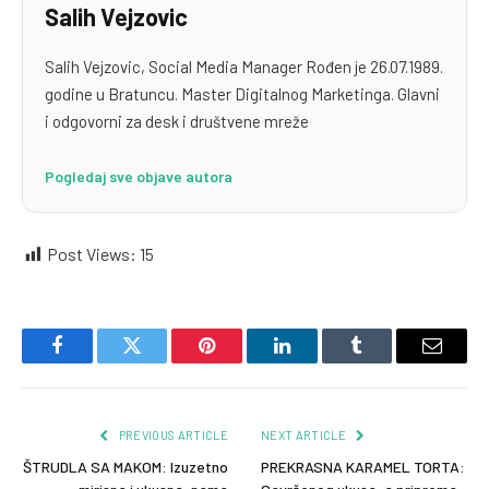
Salih Vejzovic
Salih Vejzovic, Social Media Manager Rođen je 26.07.1989.
godine u Bratuncu. Master Digitalnog Marketinga. Glavni
i odgovorni za desk i društvene mreže
Pogledaj sve objave autora
Post Views:
15
Facebook
Twitter
Pinterest
LinkedIn
Tumblr
Email
PREVIOUS ARTICLE
NEXT ARTICLE
ŠTRUDLA SA MAKOM: Izuzetno
PREKRASNA KARAMEL TORTA: