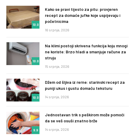
Kako se pravi tijesto za pitu: provjeren
recept za domaće jufke koje uspijevaju i
početnicima
10.0
16 srpnja, 2026
Na klimi postoji skrivena funkcija koju mnogi
ne koriste: Brzo hladi a smanjuje račune za
struju
10.0
15 srpnja, 2026
Džem od šljiva iz rerne: starinski recept za
puniji ukus i gustu domaću teksturu
14 srpnja, 2026
10.0
Jednostavan trik s peškirom može pomoći
da se veš osuši znatno brže
14 srpnja, 2026
9.9