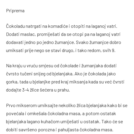
Priprema
Čokoladu natrgati na komadiće i otopiti na laganoj vatri.
Dodati maslac, promiješati da se otopi pa na laganoj vatri
dodavati jedno po jedno žumanjce. Svako žumanjce dobro
umiksati prije nego se stavi drugo, i tako redom, svih 9.
Na kraju u vruću smjesu od čokolade i žumanjaka dodati
čvrsto tučeni snijeg od bjelanjaka. Ako je čokolada jako
gorka, tada u bjelanjke pred kraj miksanja kada su već čvrsti
dodajte 3-4 žlice šećera u prahu.
Prvo mikserom umiksajte nekoliko žlica bjelanjaka kako bi se
povećala i omkešala čokoladna masa, a potom ostatak
bjelanjaka lagano kuhačom umiješati u ostatak. Tako će se
dobiti savršeno porozna i pahuljasta čokoladna masa.