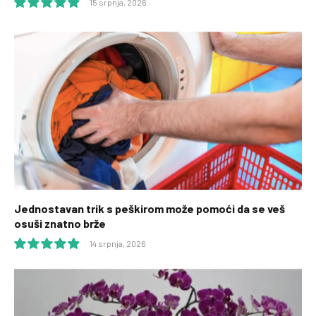
15 srpnja, 2026
10.0
Jednostavan trik s peškirom može pomoći da se veš
osuši znatno brže
14 srpnja, 2026
9.9