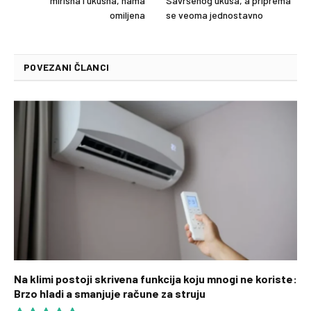
mirisna i ukusna, nama
Savršenog ukusa, a priprema
omiljena
se veoma jednostavno
POVEZANI ČLANCI
Na klimi postoji skrivena funkcija koju mnogi ne koriste:
Brzo hladi a smanjuje račune za struju