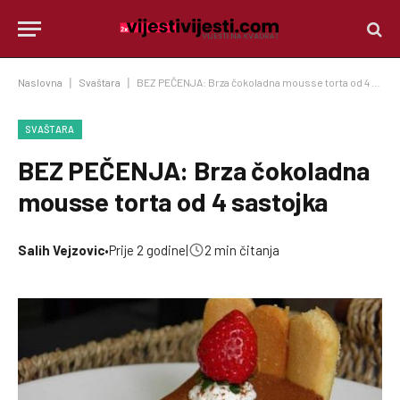
Naslovna
|
Svaštara
|
BEZ PEČENJA: Brza čokoladna mousse torta od 4 sastojka
SVAŠTARA
BEZ PEČENJA: Brza čokoladna
mousse torta od 4 sastojka
Salih Vejzovic
•
Prije 2 godine
|
2 min čitanja