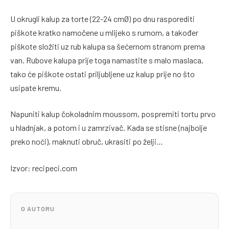
U okrugli kalup za torte (22-24 cmØ) po dnu rasporediti
piškote kratko namočene u mlijeko s rumom, a također
piškote složiti uz rub kalupa sa šećernom stranom prema
van. Rubove kalupa prije toga namastite s malo maslaca,
tako će piškote ostati priljubljene uz kalup prije no što
usipate kremu.
Napuniti kalup čokoladnim moussom, pospremiti tortu prvo
u hladnjak, a potom i u zamrzivač. Kada se stisne (najbolje
preko noći), maknuti obruč, ukrasiti po želji…
Izvor: recipeci.com
O AUTORU