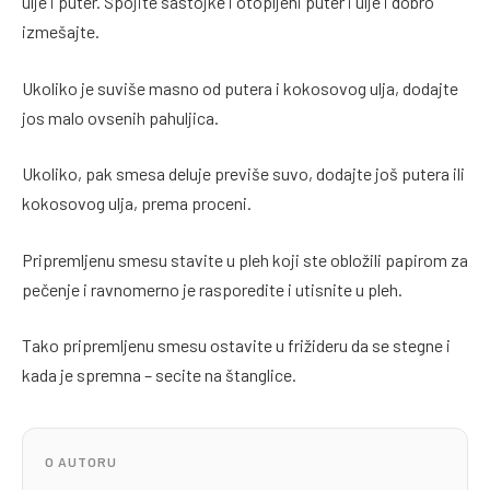
ulje i puter. Spojite sastojke i otopljeni puter i ulje i dobro
izmešajte.
Ukoliko je suviše masno od putera i kokosovog ulja, dodajte
jos malo ovsenih pahuljica.
Ukoliko, pak smesa deluje previše suvo, dodajte još putera ili
kokosovog ulja, prema proceni.
Pripremljenu smesu stavite u pleh koji ste obložili papirom za
pečenje i ravnomerno je rasporedite i utisnite u pleh.
Tako pripremljenu smesu ostavite u frižideru da se stegne i
kada je spremna – secite na štanglice.
O AUTORU