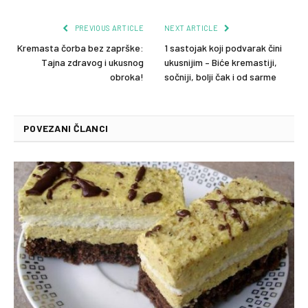
PREVIOUS ARTICLE
NEXT ARTICLE
Kremasta čorba bez zaprške:
1 sastojak koji podvarak čini
Tajna zdravog i ukusnog
ukusnijim – Biće kremastiji,
obroka!
sočniji, bolji čak i od sarme
POVEZANI ČLANCI