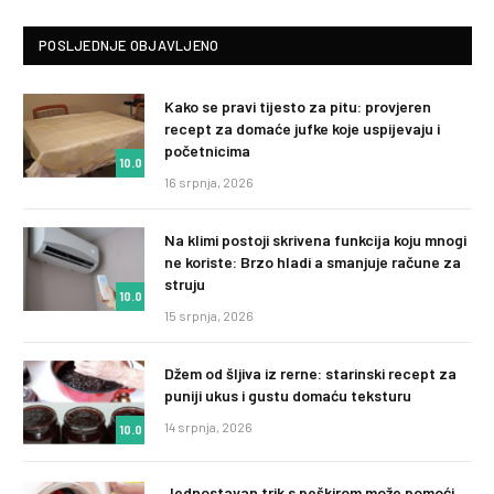
POSLJEDNJE OBJAVLJENO
Kako se pravi tijesto za pitu: provjeren
recept za domaće jufke koje uspijevaju i
početnicima
10.0
16 srpnja, 2026
Na klimi postoji skrivena funkcija koju mnogi
ne koriste: Brzo hladi a smanjuje račune za
struju
10.0
15 srpnja, 2026
Džem od šljiva iz rerne: starinski recept za
puniji ukus i gustu domaću teksturu
14 srpnja, 2026
10.0
Jednostavan trik s peškirom može pomoći