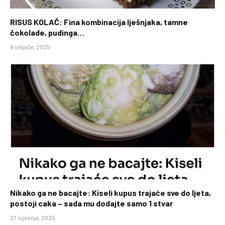
RISUS KOLAČ: Fina kombinacija lješnjaka, tamne
čokolade, pudinga…
8 veljače, 2025
Nikako ga ne bacajte: Kiseli kupus trajaće sve do ljeta,
postoji caka – sada mu dodajte samo 1 stvar
27 siječnja, 2025