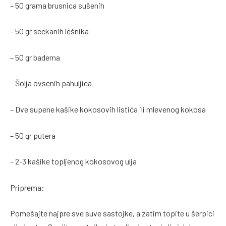
– 50 grama brusnica sušenih
– 50 gr seckanih lešnika
– 50 gr badema
– Šolja ovsenih pahuljica
– Dve supene kašike kokosovih listića ili mlevenog kokosa
– 50 gr putera
– 2-3 kašike topljenog kokosovog ulja
Priprema:
Pomešajte najpre sve suve sastojke, a zatim topite u šerpici