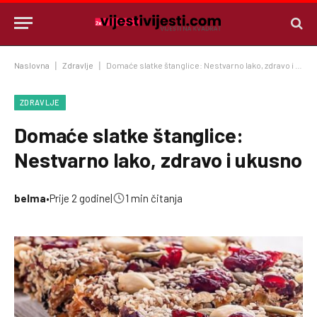
Naslovna
|
Zdravlje
|
Domaće slatke štanglice: Nestvarno lako, zdravo i ukusno
ZDRAVLJE
Domaće slatke štanglice:
Nestvarno lako, zdravo i ukusno
belma
•
Prije 2 godine
|
1 min čitanja