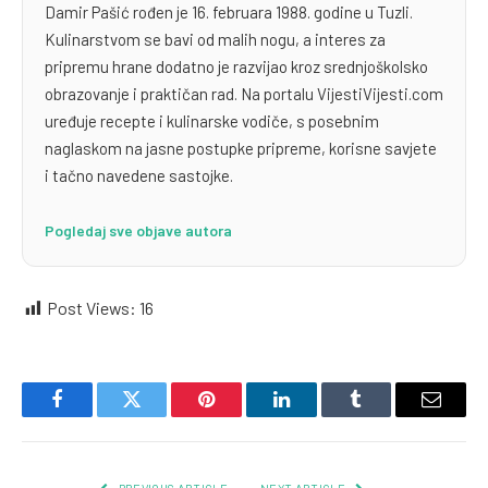
Damir Pašić rođen je 16. februara 1988. godine u Tuzli.
Kulinarstvom se bavi od malih nogu, a interes za
pripremu hrane dodatno je razvijao kroz srednjoškolsko
obrazovanje i praktičan rad. Na portalu VijestiVijesti.com
uređuje recepte i kulinarske vodiče, s posebnim
naglaskom na jasne postupke pripreme, korisne savjete
i tačno navedene sastojke.
Pogledaj sve objave autora
Post Views:
16
Facebook
Twitter
Pinterest
LinkedIn
Tumblr
Email