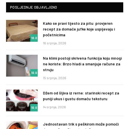
POSLJEDNJE OBJAVLJENO
Kako se pravi tijesto za pitu: provjeren
recept za domaće jufke koje uspijevaju i
početnicima
10.0
16 srpnja, 2026
Na klimi postoji skrivena funkcija koju mnogi
ne koriste: Brzo hladi a smanjuje račune za
struju
10.0
15 srpnja, 2026
Džem od šljiva iz rerne: starinski recept za
puniji ukus i gustu domaću teksturu
14 srpnja, 2026
10.0
Jednostavan trik s peškirom može pomoći