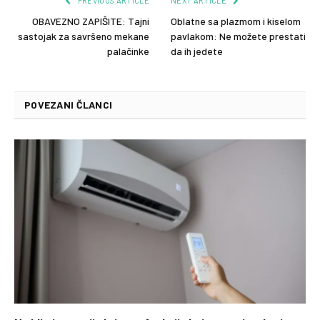
PREVIOUS ARTICLE
NEXT ARTICLE
OBAVEZNO ZAPIŠITE: Tajni
Oblatne sa plazmom i kiselom
sastojak za savršeno mekane
pavlakom: Ne možete prestati
palačinke
da ih jedete
POVEZANI ČLANCI