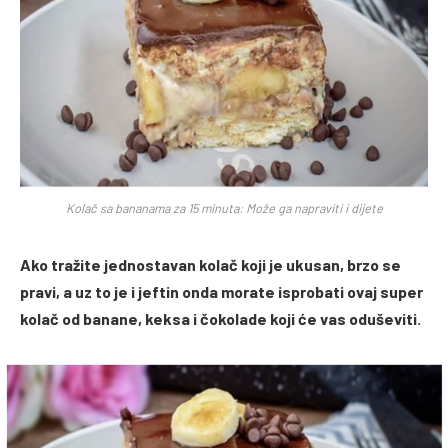
Kolač sa bananama za 15 minuta: Može ga napraviti i dijete
Ako tražite jednostavan kolač koji je ukusan, brzo se
pravi, a uz to je i jeftin onda morate isprobati ovaj super
kolač od banane, keksa i čokolade koji će vas oduševiti.