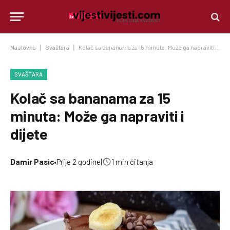
Naslovna
|
Svaštara
|
Kolač sa bananama za 15 minuta: Može ga napraviti i dijete
SVAŠTARA
Kolač sa bananama za 15
minuta: Može ga napraviti i
dijete
Damir Pasic
•
Prije 2 godine
|
1 min čitanja