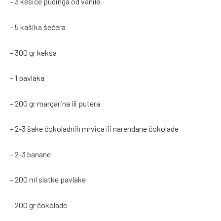
– 3 kesice pudinga od vanile
– 5 kašika šećera
– 300 gr keksa
– 1 pavlaka
– 200 gr margarina ili putera
– 2-3 šake čokoladnih mrvica ili narendane čokolade
– 2-3 banane
– 200 ml slatke pavlake
– 200 gr čokolade