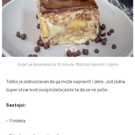
Kolač sa bananama za 15 minuta: Može ga napraviti i dijete
Toliko je jednostavan da ga može napraviti i dete. Još jedna
super stvar kod ovog kolača jeste ta da se ne peče.
Sastojci:
– 1 l mleka