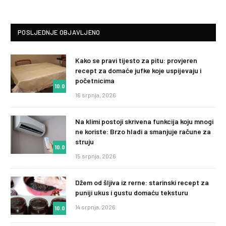
POSLJEDNJE OBJAVLJENO
Kako se pravi tijesto za pitu: provjeren
recept za domaće jufke koje uspijevaju i
početnicima
10.0
16 srpnja, 2026
Na klimi postoji skrivena funkcija koju mnogi
ne koriste: Brzo hladi a smanjuje račune za
struju
10.0
15 srpnja, 2026
Džem od šljiva iz rerne: starinski recept za
puniji ukus i gustu domaću teksturu
14 srpnja, 2026
10.0