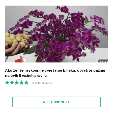
9.9
Ako želite raskošnije cvjetanje biljaka, obratite pažnju
na ovih 5 važnih pravila
13 srpnja, 2026
10.0
ADD A COMMENT