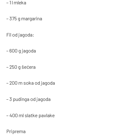
– 1 l mleka
– 375 g margarina
Fil od jagoda:
– 600 g jagoda
– 250 g šećera
– 200 m soka od jagoda
– 3 pudinga od jagoda
– 400 ml slatke pavlake
Priprema