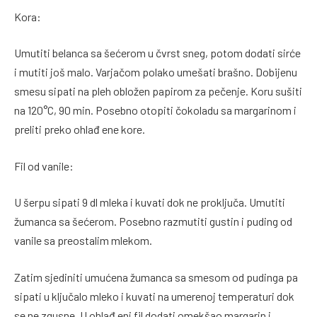
Kora:
Umutiti belanca sa šećerom u čvrst sneg, potom dodati sirće
i mutiti još malo. Varjačom polako umešati brašno. Dobijenu
smesu sipati na pleh obložen papirom za pečenje. Koru sušiti
na 120°C, 90 min. Posebno otopiti čokoladu sa margarinom i
preliti preko ohlađ ene kore.
Fil od vanile:
U šerpu sipati 9 dl mleka i kuvati dok ne proključa. Umutiti
žumanca sa šećerom. Posebno razmutiti gustin i puding od
vanile sa preostalim mlekom.
Zatim sjediniti umućena žumanca sa smesom od pudinga pa
sipati u ključalo mleko i kuvati na umerenoj temperaturi dok
se ne zgusne. U ohlađ eni fil dodati omekšao margarin i