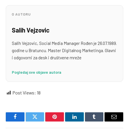
O AUTORU
Salih Vejzovic
Salih Vejzovic, Social Media Manager Rođen je 26.07.1989.
godine u Bratuncu. Master Digitalnog Marketinga. Glavni
i odgovorni za desk i društvene mreže
Pogledaj sve objave autora
Post Views:
18
Facebook
Twitter
Pinterest
LinkedIn
Tumblr
Email