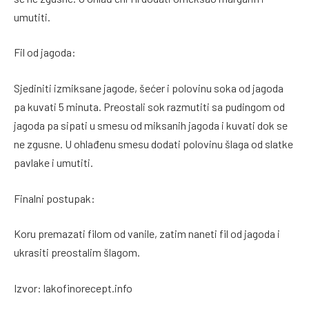
umutiti.
Fil od jagoda:
Sjediniti izmiksane jagode, šećer i polovinu soka od jagoda
pa kuvati 5 minuta. Preostali sok razmutiti sa pudingom od
jagoda pa sipati u smesu od miksanih jagoda i kuvati dok se
ne zgusne. U ohlađenu smesu dodati polovinu šlaga od slatke
pavlake i umutiti.
Finalni postupak:
Koru premazati filom od vanile, zatim naneti fil od jagoda i
ukrasiti preostalim šlagom.
Izvor: lakofinorecept.info