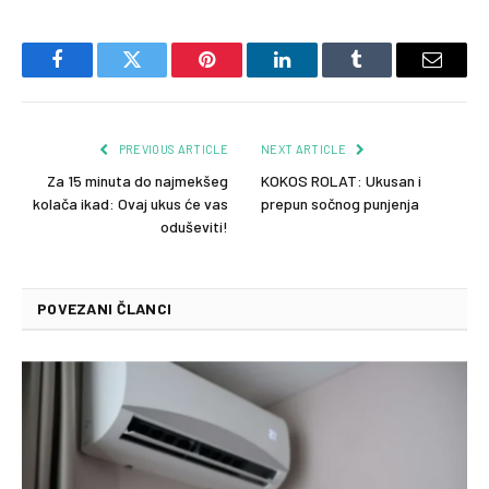
Facebook
Twitter
Pinterest
LinkedIn
Tumblr
Email
PREVIOUS ARTICLE
NEXT ARTICLE
Za 15 minuta do najmekšeg
KOKOS ROLAT: Ukusan i
kolača ikad: Ovaj ukus će vas
prepun sočnog punjenja
oduševiti!
POVEZANI ČLANCI