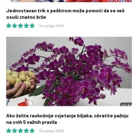
Jednostavan trik s peškirom može pomoći da se veš
osuši znatno brže
14 srpnja, 2026
9.9
Ako želite raskošnije cvjetanje biljaka, obratite pažnju
na ovih 5 važnih pravila
13 srpnja, 2026