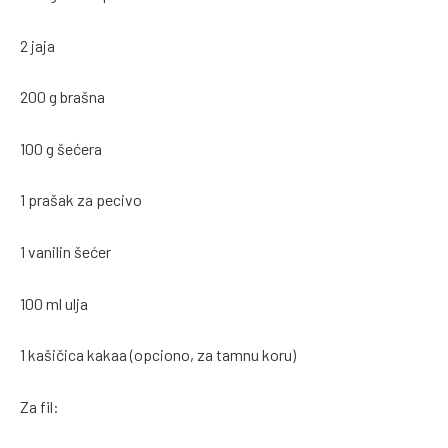
2 jaja
200 g brašna
100 g šećera
1 prašak za pecivo
1 vanilin šećer
100 ml ulja
1 kašičica kakaa (opciono, za tamnu koru)
Za fil: