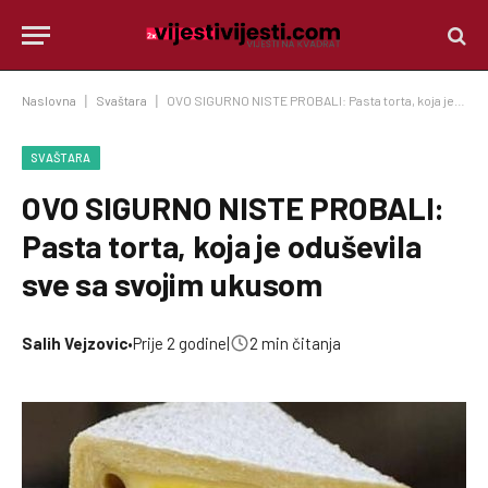
Naslovna
|
Svaštara
|
OVO SIGURNO NISTE PROBALI: Pasta torta, koja je oduševila sve sa svojim ukusom
SVAŠTARA
OVO SIGURNO NISTE PROBALI:
Pasta torta, koja je oduševila
sve sa svojim ukusom
Salih Vejzovic
•
Prije 2 godine
|
2 min čitanja