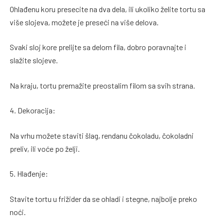
Ohlađenu koru presecite na dva dela, ili ukoliko želite tortu sa
više slojeva, možete je preseći na više delova.
Svaki sloj kore prelijte sa delom fila, dobro poravnajte i
slažite slojeve.
Na kraju, tortu premažite preostalim filom sa svih strana.
4. Dekoracija:
Na vrhu možete staviti šlag, rendanu čokoladu, čokoladni
preliv, ili voće po želji.
5. Hlađenje:
Stavite tortu u frižider da se ohladi i stegne, najbolje preko
noći.