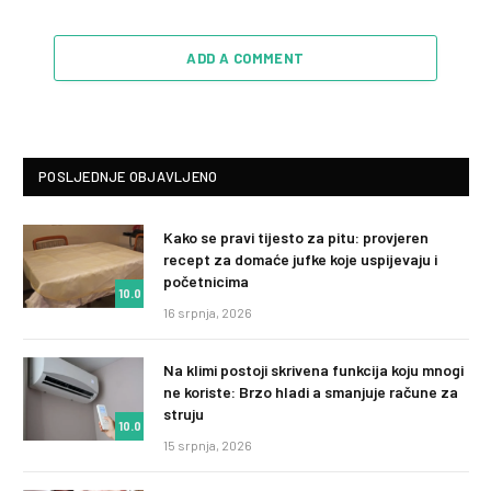
10.0
ADD A COMMENT
POSLJEDNJE OBJAVLJENO
Kako se pravi tijesto za pitu: provjeren
recept za domaće jufke koje uspijevaju i
početnicima
10.0
16 srpnja, 2026
Na klimi postoji skrivena funkcija koju mnogi
ne koriste: Brzo hladi a smanjuje račune za
struju
10.0
15 srpnja, 2026