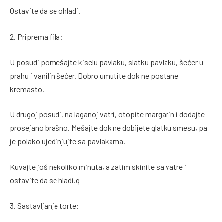
Ostavite da se ohladi.
2. Priprema fila:
U posudi pomešajte kiselu pavlaku, slatku pavlaku, šećer u
prahu i vanilin šećer. Dobro umutite dok ne postane
kremasto.
U drugoj posudi, na laganoj vatri, otopite margarin i dodajte
prosejano brašno. Mešajte dok ne dobijete glatku smesu, pa
je polako ujedinjujte sa pavlakama.
Kuvajte još nekoliko minuta, a zatim skinite sa vatre i
ostavite da se hladi.q
3. Sastavljanje torte: