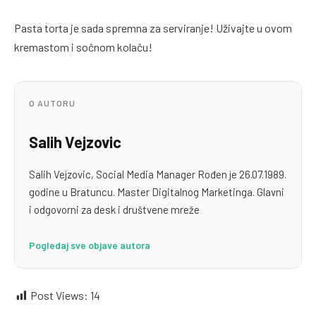
Pasta torta je sada spremna za serviranje! Uživajte u ovom
kremastom i sočnom kolaču!
O AUTORU
Salih Vejzovic
Salih Vejzovic, Social Media Manager Rođen je 26.07.1989.
godine u Bratuncu. Master Digitalnog Marketinga. Glavni
i odgovorni za desk i društvene mreže
Pogledaj sve objave autora
Post Views:
14