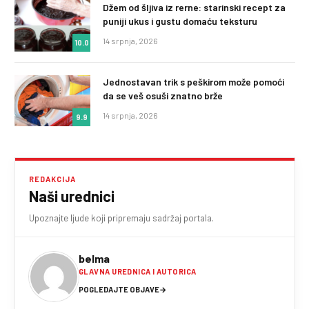
Džem od šljiva iz rerne: starinski recept za
puniji ukus i gustu domaću teksturu
14 srpnja, 2026
10.0
Jednostavan trik s peškirom može pomoći
da se veš osuši znatno brže
14 srpnja, 2026
9.9
REDAKCIJA
Naši urednici
Upoznajte ljude koji pripremaju sadržaj portala.
belma
GLAVNA UREDNICA I AUTORICA
POGLEDAJTE OBJAVE
→