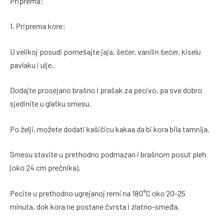
Priprema:
1. Priprema kore:
U velikoj posudi pomešajte jaja, šećer, vanilin šećer, kiselu
pavlaku i ulje.
Dodajte prosejano brašno i prašak za pecivo, pa sve dobro
sjedinite u glatku smesu.
Po želji, možete dodati kašičicu kakaa da bi kora bila tamnija.
Smesu stavite u prethodno podmazan i brašnom posut pleh
(oko 24 cm prečnika).
Pecite u prethodno ugrejanoj rerni na 180°C oko 20-25
minuta, dok kora ne postane čvrsta i zlatno-smeđa.