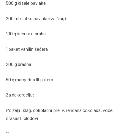
500 g kisele pavlake
200 ml slatke pavlake (za šlag)
100 g šećera u prahu
1 paket vanilin šećera
200 g brašna
50 g margarina ili putera
Za dekoraciju:
Po želji: šlag, čokoladni preliv, rendana čokolada, voće,
orašasti plodovi