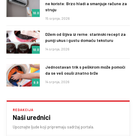
ne koriste: Brzo hladi a smanjuje račune za
struju
10.0
15 srpnja, 2026
Džem od šljiva iz rerne: starinski recept za
puniji ukus i gustu domaću teksturu
14 srpnja, 2026
10.0
Jednostavan trik s peškirom može pomoći
da se veš osuši znatno brže
14 srpnja, 2026
9.9
REDAKCIJA
Naši urednici
Upoznajte ljude koji pripremaju sadržaj portala.