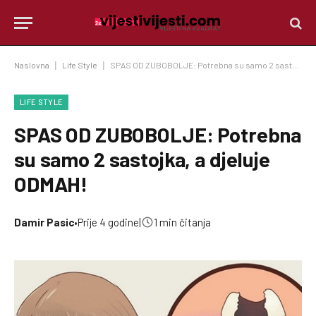
Naslovna
|
Life Style
|
SPAS OD ZUBOBOLJE: Potrebna su samo 2 sastojka, a djeluje ODMAH!
LIFE STYLE
SPAS OD ZUBOBOLJE: Potrebna
su samo 2 sastojka, a djeluje
ODMAH!
Damir Pasic
•
Prije 4 godine
|
1 min čitanja