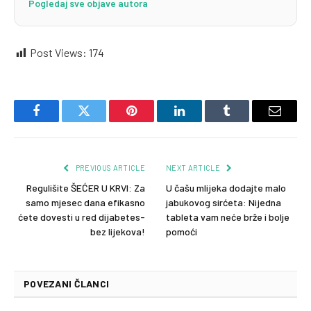
Pogledaj sve objave autora
Post Views:
174
Facebook
Twitter
Pinterest
LinkedIn
Tumblr
Email
PREVIOUS ARTICLE
NEXT ARTICLE
Regulišite ŠEĆER U KRVI: Za
U čašu mlijeka dodajte malo
samo mjesec dana efikasno
jabukovog sirćeta: Nijedna
ćete dovesti u red dijabetes-
tableta vam neće brže i bolje
bez lijekova!
pomoći
POVEZANI ČLANCI