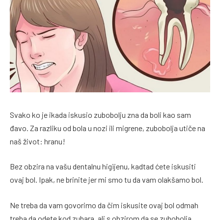
Svako ko je ikada iskusio zubobolju zna da boli kao sam
đavo. Za razliku od bola u nozi ili migrene, zubobolja utiče na
naš život: hranu!
Bez obzira na vašu dentalnu higijenu, kadtad ćete iskusiti
ovaj bol. Ipak, ne brinite jer mi smo tu da vam olakšamo bol.
Ne treba da vam govorimo da čim iskusite ovaj bol odmah
treba da odete kod zubara, ali s obzirom da se zubobolja