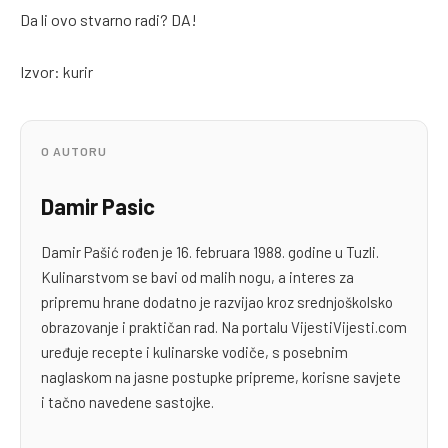
Da li ovo stvarno radi? DA!
Izvor: kurir
O AUTORU
Damir Pasic
Damir Pašić rođen je 16. februara 1988. godine u Tuzli.
Kulinarstvom se bavi od malih nogu, a interes za
pripremu hrane dodatno je razvijao kroz srednjoškolsko
obrazovanje i praktičan rad. Na portalu VijestiVijesti.com
uređuje recepte i kulinarske vodiče, s posebnim
naglaskom na jasne postupke pripreme, korisne savjete
i tačno navedene sastojke.