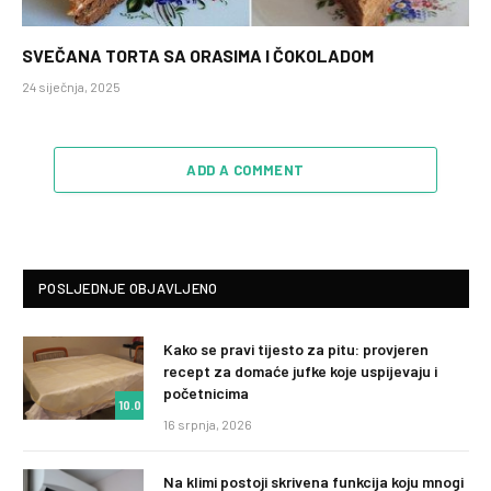
SVEČANA TORTA SA ORASIMA I ČOKOLADOM
24 siječnja, 2025
ADD A COMMENT
POSLJEDNJE OBJAVLJENO
Kako se pravi tijesto za pitu: provjeren
recept za domaće jufke koje uspijevaju i
početnicima
10.0
16 srpnja, 2026
Na klimi postoji skrivena funkcija koju mnogi