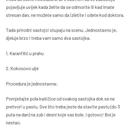
pojavljuje uvijek kada želite da se odmorite ili kad imate
stresan dan, ne možete samo da izletite i odete kod doktora.
Tada prirodni sastojci stupaju na scenu. Jednostavno je,
djeluje brzo i treba vam samo dva sastojka.
1. Karanfilić u prahu
2. Kokosovo ulje
Procedura je jednostavna:
Pomješajte pola kašičice od svakog sastojka dok se ne
pretvori u pastu. Sve što treba jeste da stavite pastu (do 3
puta na dan) na zub i desni koje vas bole. I gotovo! Bol je
nestao.