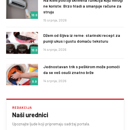
Na klimi postoji skrivena funkcija koju mnogi
ne koriste: Brzo hladi a smanjuje račune za
struju
10.0
15 srpnja, 2026
Džem od šljiva iz rerne: starinski recept za
puniji ukus i gustu domaću teksturu
14 srpnja, 2026
10.0
Jednostavan trik s peškirom može pomoći
da se veš osuši znatno brže
14 srpnja, 2026
9.9
REDAKCIJA
Naši urednici
Upoznajte ljude koji pripremaju sadržaj portala.