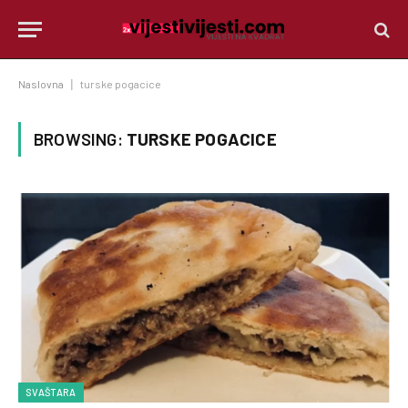
Naslovna
|
turske pogacice
BROWSING:
TURSKE POGACICE
SVAŠTARA