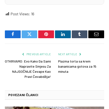
Post Views:
16
Facebook
Twitter
Pinterest
LinkedIn
Tumblr
Email
PREVIOUS ARTICLE
NEXT ARTICLE
OTKRIVAMO: Evo Kako Da Sami
Plazma torta sa krem
Napravite Smjesu Za
bananicama gotova za 15
NAJSOČNIJE Ćevape Kao
minuta
Pravi Ćevabdžija!
POVEZANI ČLANCI