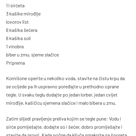
1 l sirćeta
3 kašike mirođije
lovorov list
6 kašika šećera
6 kašika soli
1 vinobra
biber u zrnu, sjeme slačice
Priprema
Kornišone operite u nekoliko voda, stavite na čistu krpu da
se ocijede pa ih uspravno poređajte u prethodno oprane
tegle. U svaku teglu dodajte po jedan lorber, jedan cvijet
mirođije, kašičicu sjemena slačice i malo bibera u zrnu.
Zatim slijedi pravljenje preliva kojim se tegle pune: Vodu i
sirće pomiješajte, dodajte so i šećer, dobro promiješajte i
stavite da provri. Kada počne da ključa smaknite sa šporeta.