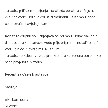
Takođe, prilikom kiseljenja morate da obratite pažnju na
kvalitet vode. Bolje je koristiti flaširanu ili filtriranu, nego
česmovaču, savjetuje kuvar.
Koristite krupnu so i izbjegavajte jodiranu. Dobar savjet je i
da potopite krastavce u vodu prije pripreme, nekoliko sati u
vodi učiniće ih čvršćim i ukusnijim.
Takođe, ne zaboravite da preokrenete zatvorene tegle, tako
neće propustiti vazduh.
Recept za kisele krastavce
Sastojci
5 kg kornišona
3 l vode