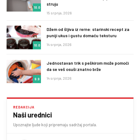
struju
10.0
15 srpnja, 2026
Džem od šljiva iz rerne: starinski recept za
puniji ukus i gustu domaću teksturu
14 srpnja, 2026
10.0
Jednostavan trik s peškirom može pomoći
da se veš osuši znatno brže
14 srpnja, 2026
9.9
REDAKCIJA
Naši urednici
Upoznajte ljude koji pripremaju sadržaj portala.