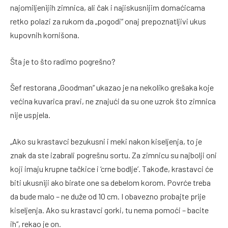
najomiljenijih zimnica, ali čak i najiskusnijim domaćicama
retko polazi za rukom da „pogodi“ onaj prepoznatljivi ukus
kupovnih kornišona.
Šta je to što radimo pogrešno?
Šef restorana „Goodman“ ukazao je na nekoliko grešaka koje
većina kuvarica pravi, ne znajući da su one uzrok što zimnica
nije uspjela.
„Ako su krastavci bezukusni i meki nakon kiseljenja, to je
znak da ste izabrali pogrešnu sortu. Za zimnicu su najbolji oni
koji imaju krupne tačkice i ‘crne bodlje’. Takođe, krastavci će
biti ukusniji ako birate one sa debelom korom. Povrće treba
da bude malo – ne duže od 10 cm. I obavezno probajte prije
kiseljenja. Ako su krastavci gorki, tu nema pomoći – bacite
ih“, rekao je on.