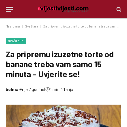
Naslovna
|
Svaštara
|
Za pripremu izuzetne torte od banane treba vam samo 15 minuta – Uvjerite se!
SVAŠTARA
Za pripremu izuzetne torte od
banane treba vam samo 15
minuta – Uvjerite se!
belma
•
Prije 2 godine
|
1 min čitanja