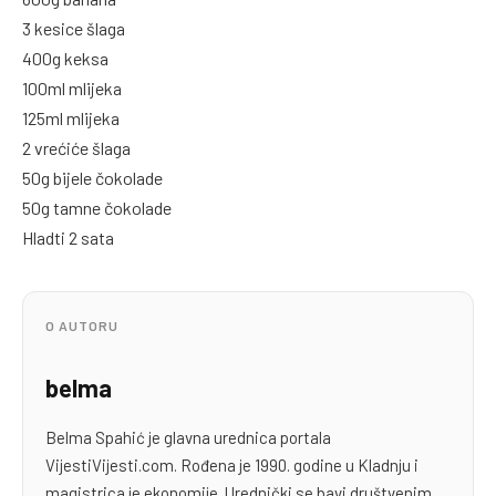
3 kesice šlaga
400g keksa
100ml mlijeka
125ml mlijeka
2 vrećiće šlaga
50g bijele čokolade
50g tamne čokolade
Hladti 2 sata
O AUTORU
belma
Belma Spahić je glavna urednica portala
VijestiVijesti.com. Rođena je 1990. godine u Kladnju i
magistrica je ekonomije. Urednički se bavi društvenim,