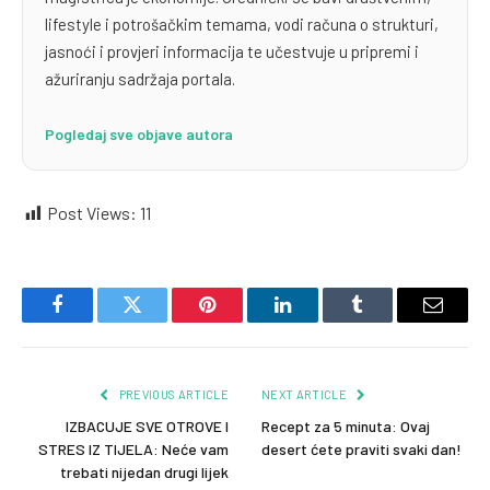
lifestyle i potrošačkim temama, vodi računa o strukturi,
jasnoći i provjeri informacija te učestvuje u pripremi i
ažuriranju sadržaja portala.
Pogledaj sve objave autora
Post Views:
11
Facebook
Twitter
Pinterest
LinkedIn
Tumblr
Email
PREVIOUS ARTICLE
NEXT ARTICLE
IZBACUJE SVE OTROVE I
Recept za 5 minuta: Ovaj
STRES IZ TIJELA: Neće vam
desert ćete praviti svaki dan!
trebati nijedan drugi lijek