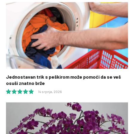
10.0
Jednostavan trik s peškirom može pomoći da se veš
osuši znatno brže
14 srpnja, 2026
9.9