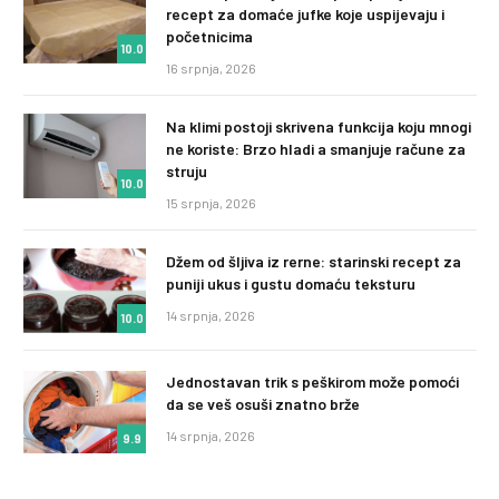
recept za domaće jufke koje uspijevaju i
početnicima
10.0
16 srpnja, 2026
Na klimi postoji skrivena funkcija koju mnogi
ne koriste: Brzo hladi a smanjuje račune za
struju
10.0
15 srpnja, 2026
Džem od šljiva iz rerne: starinski recept za
puniji ukus i gustu domaću teksturu
14 srpnja, 2026
10.0
Jednostavan trik s peškirom može pomoći
da se veš osuši znatno brže
14 srpnja, 2026
9.9