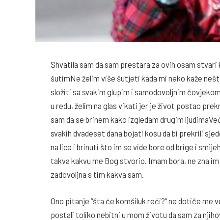
Shvatila sam da sam prestara za ovih osam stvari 
šutimNe želim više šutjeti kada mi neko kaže nešto
složiti sa svakim glupim i samodovoljnim čovjekom.
u redu, želim na glas vikati jer je život postao pr
sam da se brinem kako izgledam drugim ljudimaVeć
svakih dvadeset dana bojati kosu da bi prekrili sje
na lice i brinuti što im se vide bore od brige i sm
takva kakvu me Bog stvorio. Imam bora, ne zna im s
zadovoljna s tim kakva sam.
Ono pitanje “šta će komšiluk reći?” ne dotiče me ve
postali toliko nebitni u mom životu da sam za njih