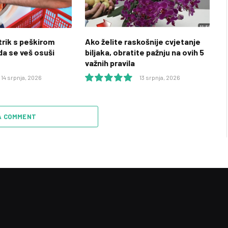
rik s peškirom
Ako želite raskošnije cvjetanje
a se veš osuši
biljaka, obratite pažnju na ovih 5
važnih pravila
14 srpnja, 2026
13 srpnja, 2026
10.0
A COMMENT