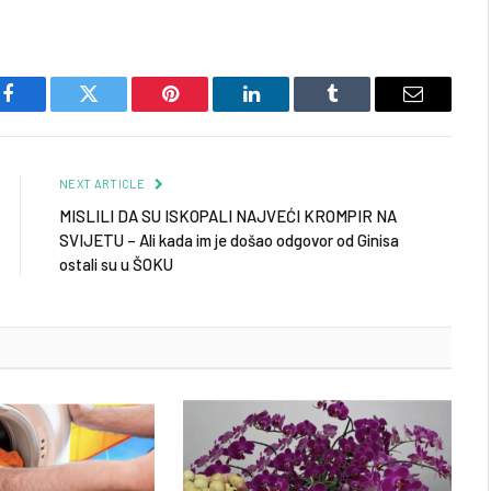
Facebook
Twitter
Pinterest
LinkedIn
Tumblr
Email
NEXT ARTICLE
MISLILI DA SU ISKOPALI NAJVEĆI KROMPIR NA
SVIJETU – Ali kada im je došao odgovor od Ginisa
ostali su u ŠOKU