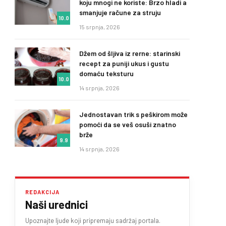
koju mnogi ne koriste: Brzo hladi a
smanjuje račune za struju
10.0
15 srpnja, 2026
Džem od šljiva iz rerne: starinski
recept za puniji ukus i gustu
domaću teksturu
10.0
14 srpnja, 2026
Jednostavan trik s peškirom može
pomoći da se veš osuši znatno
brže
9.9
14 srpnja, 2026
REDAKCIJA
Naši urednici
Upoznajte ljude koji pripremaju sadržaj portala.