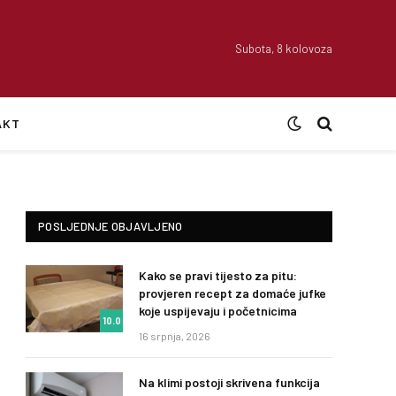
Subota, 8 kolovoza
AKT
POSLJEDNJE OBJAVLJENO
Kako se pravi tijesto za pitu:
provjeren recept za domaće jufke
koje uspijevaju i početnicima
10.0
16 srpnja, 2026
Na klimi postoji skrivena funkcija