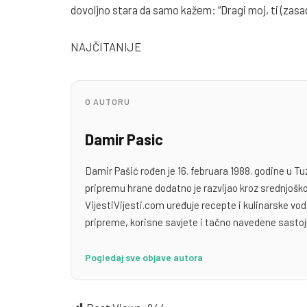
dovoljno stara da samo kažem: “Dragi moj, ti (zasad)
NAJČITANIJE
O AUTORU
Damir Pasic
Damir Pašić rođen je 16. februara 1988. godine u Tu
pripremu hrane dodatno je razvijao kroz srednjoško
VijestiVijesti.com uređuje recepte i kulinarske v
pripreme, korisne savjete i tačno navedene sastoj
Pogledaj sve objave autora