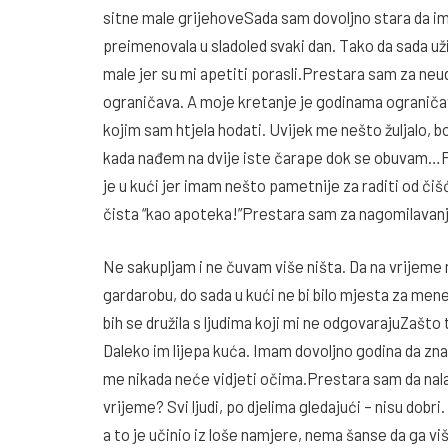
sitne male grijehoveSada sam dovoljno stara da i
preimenovala u sladoled svaki dan. Tako da sada už
male jer su mi apetiti porasli.Prestara sam za ne
ograničava. A moje kretanje je godinama ogranič
kojim sam htjela hodati. Uvijek me nešto žuljalo, 
kada nađem na dvije iste čarape dok se obuvam…P
je u kući jer imam nešto pametnije za raditi od čišć
čista “kao apoteka!”Prestara sam za nagomilavanje
Ne sakupljam i ne čuvam više ništa. Da na vrijeme 
gardarobu, do sada u kući ne bi bilo mjesta za me
bih se družila s ljudima koji mi ne odgovarajuZašto
Daleko im lijepa kuća. Imam dovoljno godina da zn
me nikada neće vidjeti očima.Prestara sam da na
vrijeme? Svi ljudi, po djelima gledajući – nisu dobr
a to je učinio iz loše namjere, nema šanse da ga v