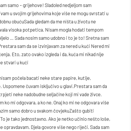
mam samo – grijehove! Sladoled nedjeljom sam
ivam u svojim grijehovima koje više ne mogu svrstati u
udobnu obućuSada gledam da me ništa u životu ne
avala visoka potpetica. Nisam mogla hodati tempom
boljelo … Sada nosim samo udobno i to je to! Sretna sam
restara sam da se izvinjavam za nered u kući Nered mi
enja. Eto, zato ovako izgleda i da, kuća mi nikad nije
 stvari u kući
nisam počela bacati neke stare papire, kutije,
ne. Uspomene čuvam isključivo u glavi.Prestara sam da
 trpjeti neke nadobudne seljačine koji mi vade živce.
am ko mi odgovara, a ko ne. Onaj ko mi ne odgovara više
lazim samo dobro u svakom čovjekuZašto gubiti
i. To je tako jednostavno. Ako je netko učinio nešto loše,
iše opravdavam. Djela govore više nego riječi. Sada sam