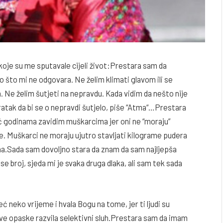
koje su me sputavale cijeli život:Prestara sam da
 što mi ne odgovara. Ne želim klimati glavom ili se
 Ne želim šutjeti na nepravdu. Kada vidim da nešto nije
ekratak da bi se o nepravdi šutjelo, piše “Atma“…Prestara
 godinama zavidim muškarcima jer oni ne “moraju”
de. Muškarci ne moraju ujutro stavljati kilograme pudera
ijeha.Sada sam dovoljno stara da znam da sam najljepša
e broj, sjeda mi je svaka druga dlaka, ali sam tek sada
ć neko vrijeme i hvala Bogu na tome, jer ti ljudi su
ove opaske razvila selektivni sluh.Prestara sam da imam