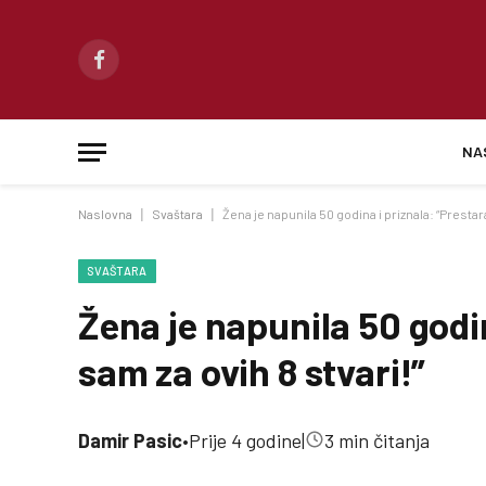
Facebook
NA
Naslovna
|
Svaštara
|
Žena je napunila 50 godina i priznala: “Prestara
SVAŠTARA
Žena je napunila 50 godin
sam za ovih 8 stvari!”
Damir Pasic
•
Prije 4 godine
|
3 min čitanja