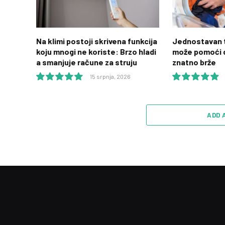
Na klimi postoji skrivena funkcija
Jednostavan t
koju mnogi ne koriste: Brzo hladi
može pomoći d
a smanjuje račune za struju
znatno brže
15 srpnja, 2026
10.0
9.9
ADD 