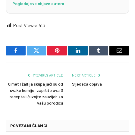
Pogledaj sve objave autora
Post Views:
413
Facebook
Twitter
Pinterest
LinkedIn
Tumblr
Email
PREVIOUS ARTICLE
NEXT ARTICLE
Cimet I žalfija skupa jačI su od
Sljedeća objava
svake hemije: zapišite ova 3
recepta I čuvajte zauvijek za
vašu porodicu
POVEZANI ČLANCI