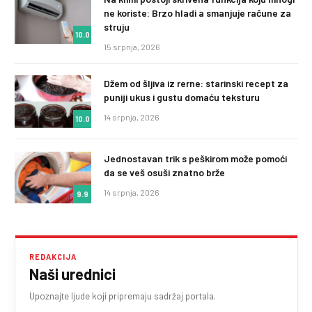
ne koriste: Brzo hladi a smanjuje račune za
struju
10.0
15 srpnja, 2026
Džem od šljiva iz rerne: starinski recept za
puniji ukus i gustu domaću teksturu
14 srpnja, 2026
10.0
Jednostavan trik s peškirom može pomoći
da se veš osuši znatno brže
14 srpnja, 2026
9.9
REDAKCIJA
Naši urednici
Upoznajte ljude koji pripremaju sadržaj portala.