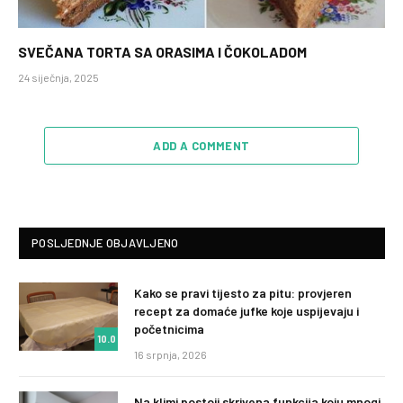
SVEČANA TORTA SA ORASIMA I ČOKOLADOM
24 siječnja, 2025
ADD A COMMENT
POSLJEDNJE OBJAVLJENO
Kako se pravi tijesto za pitu: provjeren
recept za domaće jufke koje uspijevaju i
početnicima
10.0
16 srpnja, 2026
Na klimi postoji skrivena funkcija koju mnogi