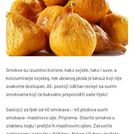
Smokve su izuzetno korisne, kako svježe, tako i suve, a
konzumiranje svježeg, tek ubranog ploda je luksuz koji nije
svakome dostupan. Ali, postoji odličan recept sa suvim
smokvama koji će bukvalno preporoditi vaše tijelo!
Sastojci za lijek od 40 smokava:– 40 plodova suvih
smokava– maslinovo ulje. Priprema: Stavite smokve u
staklenu teglu i prelijte ih maslinovim uljem. Zatvorite
poklopcem i ostavite u frižideru. Nakon 40 dana, možete