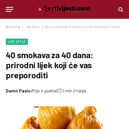
Naslovna
|
Life Style
|
40 smokava za 40 dana: prirodni lijek koji će vas preporoditi
LIFE STYLE
40 smokava za 40 dana:
prirodni lijek koji će vas
preporoditi
Damir Pasic
•
Prije 4 godine
|
1 min čitanja