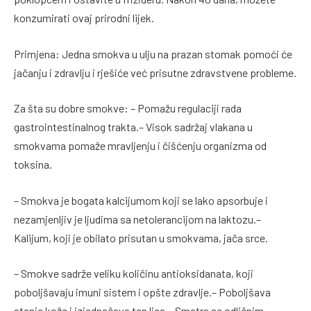
konzumirati ovaj prirodni lijek.
Primjena: Jedna smokva u ulju na prazan stomak pomoći će
jačanju i zdravlju i rješiće već prisutne zdravstvene probleme.
Za šta su dobre smokve: – Pomažu regulaciji rada
gastrointestinalnog trakta.– Visok sadržaj vlakana u
smokvama pomaže mravljenju i čišćenju organizma od
toksina.
– Smokva je bogata kalcijumom koji se lako apsorbuje i
nezamjenljiv je ljudima sa netolerancijom na laktozu.–
Kalijum, koji je obilato prisutan u smokvama, jača srce.
– Smokve sadrže veliku količinu antioksidanata, koji
poboljšavaju imuni sistem i opšte zdravlje.– Poboljšava
stanje kože i izjednačava ten lica.– Smatra se odličnim