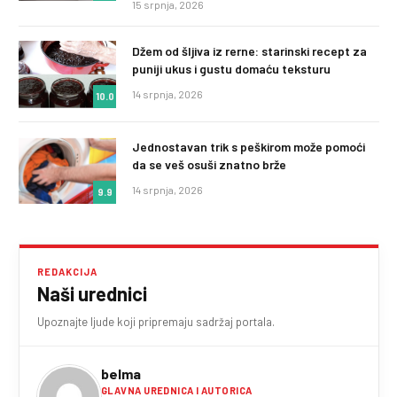
15 srpnja, 2026
Džem od šljiva iz rerne: starinski recept za
puniji ukus i gustu domaću teksturu
14 srpnja, 2026
10.0
Jednostavan trik s peškirom može pomoći
da se veš osuši znatno brže
14 srpnja, 2026
9.9
REDAKCIJA
Naši urednici
Upoznajte ljude koji pripremaju sadržaj portala.
belma
GLAVNA UREDNICA I AUTORICA