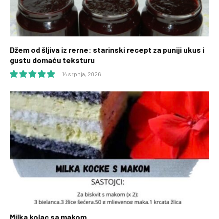
Džem od šljiva iz rerne: starinski recept za puniji ukus i
gustu domaću teksturu
14 srpnja, 2026
10.0
Milka kolac sa makom