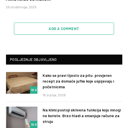
26 studenoga, 2025
ADD A COMMENT
POSLJEDNJE OBJAVLJENO
Kako se pravi tijesto za pitu: provjeren
recept za domaće jufke koje uspijevaju i
početnicima
10.0
16 srpnja, 2026
Na klimi postoji skrivena funkcija koju mnogi
ne koriste: Brzo hladi a smanjuje račune za
struju
10.0