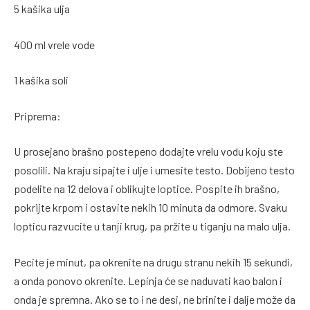
5 kašika ulja
400 ml vrele vode
1 kašika soli
Priprema:
U prosejano brašno postepeno dodajte vrelu vodu koju ste
posolili. Na kraju sipajte i ulje i umesite testo. Dobijeno testo
podelite na 12 delova i oblikujte loptice. Pospite ih brašno,
pokrijte krpom i ostavite nekih 10 minuta da odmore. Svaku
lopticu razvucite u tanji krug, pa pržite u tiganju na malo ulja.
Pecite je minut, pa okrenite na drugu stranu nekih 15 sekundi,
a onda ponovo okrenite. Lepinja će se naduvati kao balon i
onda je spremna. Ako se to i ne desi, ne brinite i dalje može da