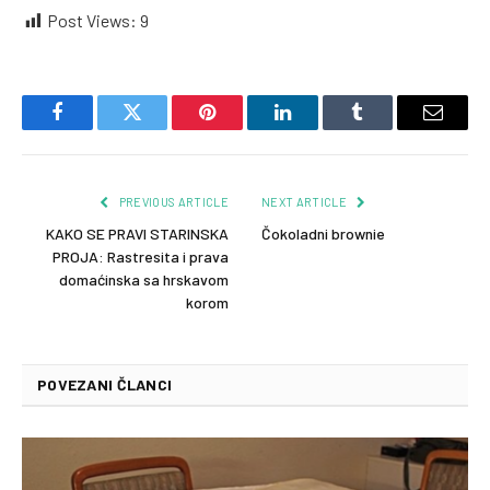
Post Views:
9
Facebook
Twitter
Pinterest
LinkedIn
Tumblr
Email
PREVIOUS ARTICLE
NEXT ARTICLE
KAKO SE PRAVI STARINSKA
Čokoladni brownie
PROJA: Rastresita i prava
domaćinska sa hrskavom
korom
POVEZANI ČLANCI