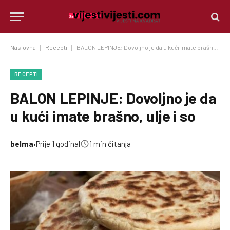
Naslovna
|
Recepti
|
BALON LEPINJE: Dovoljno je da u kući imate brašno, ulje i so
RECEPTI
BALON LEPINJE: Dovoljno je da
u kući imate brašno, ulje i so
belma
•
Prije 1 godina
|
1 min čitanja