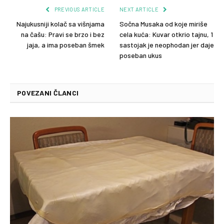
PREVIOUS ARTICLE
NEXT ARTICLE
Najukusniji kolač sa višnjama
Sočna Musaka od koje miriše
na čašu: Pravi se brzo i bez
cela kuća: Kuvar otkrio tajnu, 1
jaja, a ima poseban šmek
sastojak je neophodan jer daje
poseban ukus
POVEZANI ČLANCI