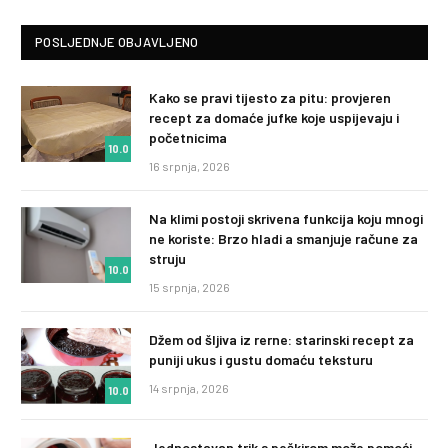
POSLJEDNJE OBJAVLJENO
Kako se pravi tijesto za pitu: provjeren
recept za domaće jufke koje uspijevaju i
početnicima
10.0
16 srpnja, 2026
Na klimi postoji skrivena funkcija koju mnogi
ne koriste: Brzo hladi a smanjuje račune za
struju
10.0
15 srpnja, 2026
Džem od šljiva iz rerne: starinski recept za
puniji ukus i gustu domaću teksturu
14 srpnja, 2026
10.0
Jednostavan trik s peškirom može pomoći