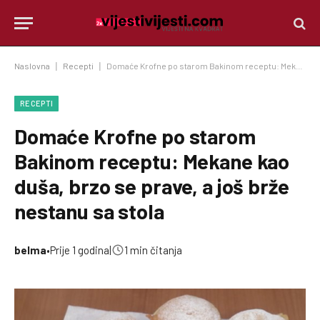
Naslovna
|
Recepti
|
Domaće Krofne po starom Bakinom receptu: Mekane kao duša, brzo se prave, a još brže nestanu sa stola
RECEPTI
Domaće Krofne po starom
Bakinom receptu: Mekane kao
duša, brzo se prave, a još brže
nestanu sa stola
belma
•
Prije 1 godina
|
1 min čitanja