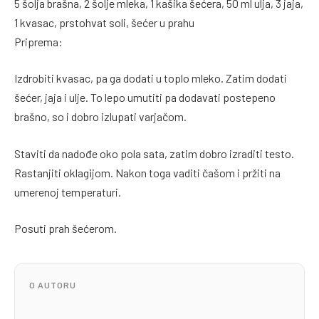
5 šolja brašna, 2 šolje mleka, 1 kašika šećera, 50 ml ulja, 3 jaja,
1 kvasac, prstohvat soli, šećer u prahu
Priprema:
Izdrobiti kvasac, pa ga dodati u toplo mleko. Zatim dodati
šećer, jaja i ulje. To lepo umutiti pa dodavati postepeno
brašno, so i dobro izlupati varjačom.
Staviti da nadođe oko pola sata, zatim dobro izraditi testo.
Rastanjiti oklagijom. Nakon toga vaditi čašom i pržiti na
umerenoj temperaturi.
Posuti prah šećerom.
O AUTORU