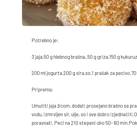
Potrebno je:
3 jaja,50 g hlebnog brašna,,50 g griza,150 g kukuru
200 ml jogurta,200 g sira,so,1 prašak za pecivo,70 
Priprema:
Umutiti jaja žicom, dodati prosejano brašno sa pra
vodu, izmrvljen sir, ulje, so i sve dobro izjednačiti
poravnati. Peći na 210 stepeni oko 50- 60 min.Pokr