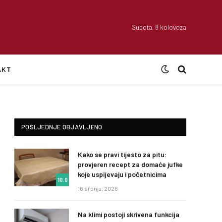
Subota, 8 kolovoza
AKT
POSLJEDNJE OBJAVLJENO
Kako se pravi tijesto za pitu:
provjeren recept za domaće jufke
koje uspijevaju i početnicima
10.0
16 srpnja, 2026
Na klimi postoji skrivena funkcija