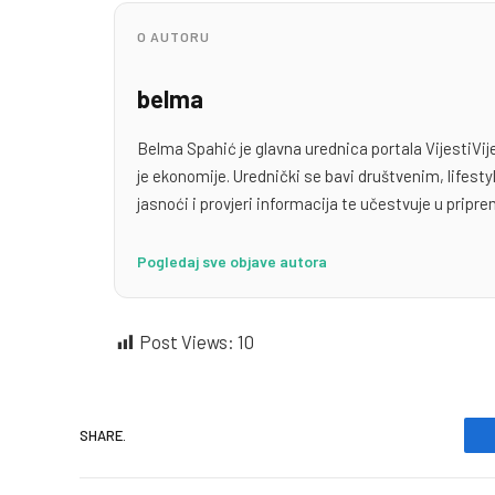
O AUTORU
belma
Belma Spahić je glavna urednica portala VijestiVij
je ekonomije. Urednički se bavi društvenim, lifest
jasnoći i provjeri informacija te učestvuje u priprem
Pogledaj sve objave autora
Post Views:
10
SHARE.