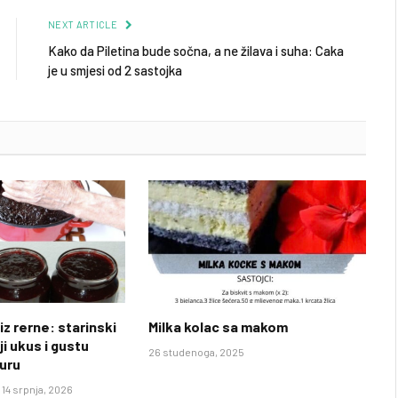
NEXT ARTICLE
Kako da Piletina bude sočna, a ne žilava i suha: Caka
je u smjesi od 2 sastojka
iz rerne: starinski
Milka kolac sa makom
ji ukus i gustu
26 studenoga, 2025
uru
14 srpnja, 2026