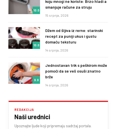
koju mnogi ne koriste: Brzo hladi a
smanjuje račune za struju
10.0
15 srpnja, 2026
Džem od šljiva iz rerne: starinski
recept za puniji ukus i gustu
domaću teksturu
10.0
14 srpnja, 2026
Jednostavan trik s peškirom može
pomoći da se veš osuši znatno
brže
9.9
14 srpnja, 2026
REDAKCIJA
Naši urednici
Upoznajte ljude koji pripremaju sadržaj portala.