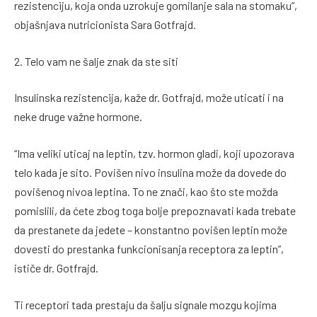
rezistenciju, koja onda uzrokuje gomilanje sala na stomaku”,
objašnjava nutricionista Sara Gotfrajd.
2. Telo vam ne šalje znak da ste siti
Insulinska rezistencija, kaže dr. Gotfrajd, može uticati i na
neke druge važne hormone.
“Ima veliki uticaj na leptin, tzv. hormon gladi, koji upozorava
telo kada je sito. Povišen nivo insulina može da dovede do
povišenog nivoa leptina. To ne znači, kao što ste možda
pomislili, da ćete zbog toga bolje prepoznavati kada trebate
da prestanete da jedete – konstantno povišen leptin može
dovesti do prestanka funkcionisanja receptora za leptin”,
ističe dr. Gotfrajd.
Ti receptori tada prestaju da šalju signale mozgu kojima