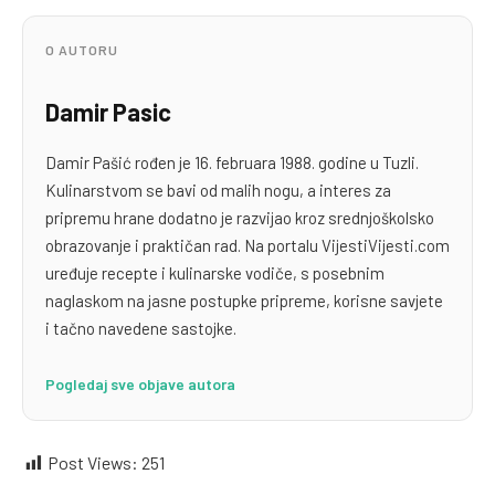
O AUTORU
Damir Pasic
Damir Pašić rođen je 16. februara 1988. godine u Tuzli.
Kulinarstvom se bavi od malih nogu, a interes za
pripremu hrane dodatno je razvijao kroz srednjoškolsko
obrazovanje i praktičan rad. Na portalu VijestiVijesti.com
uređuje recepte i kulinarske vodiče, s posebnim
naglaskom na jasne postupke pripreme, korisne savjete
i tačno navedene sastojke.
Pogledaj sve objave autora
Post Views:
251