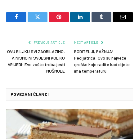
Facebook
Twitter
Pinterest
LinkedIn
Tumblr
Email
PREVIOUS ARTICLE
NEXT ARTICLE
OVU BILJKU SVI ZAOBILAZIMO,
RODITELJI, PAŽNJA!
A NISMO NI SVJESNI KOLIKO
Pedijatrica: Ovo su najveće
VRIJEDI: Evo zašto treba jesti
greške koje radite kad dijete
MUŠMULE
ima temperaturu
POVEZANI ČLANCI