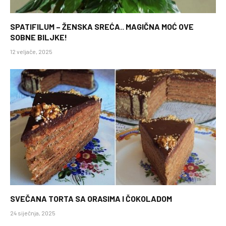
SPATIFILUM – ŽENSKA SREĆA.. MAGIČNA MOĆ OVE
SOBNE BILJKE!
12 veljače, 2025
SVEČANA TORTA SA ORASIMA I ČOKOLADOM
24 siječnja, 2025