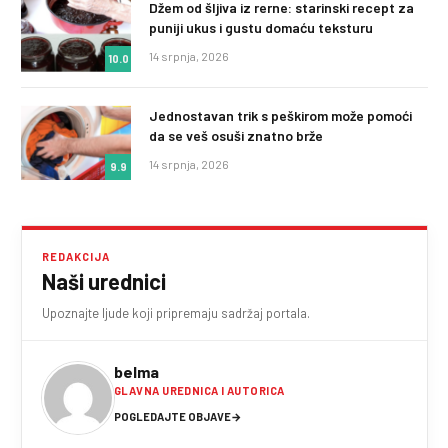
Džem od šljiva iz rerne: starinski recept za
puniji ukus i gustu domaću teksturu
14 srpnja, 2026
10.0
Jednostavan trik s peškirom može pomoći
da se veš osuši znatno brže
14 srpnja, 2026
9.9
REDAKCIJA
Naši urednici
Upoznajte ljude koji pripremaju sadržaj portala.
belma
GLAVNA UREDNICA I AUTORICA
POGLEDAJTE OBJAVE
→