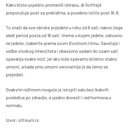
Kako biste uspešno promenili ishranu, dr Gotfrejd
preporučuje post sa prekidima, a posebno ističe post 16:8.
To znači da sve obroke pojedete u roku od 8 sati, nakon čega
sledi period posta od 16 sati. Vreme u kojem jedete, odnosno
ne jedete, izaberite prema svom životnom ritmu. Savetuje i
vežbe visokog intenziteta i obavezno sedam do osam sati
spavanja svake noći, jer ako loše spavamo bićemo stalno
umorni, a kada smo umorni verovatnije je da ćemo se
prejedati.
Ovakvim režimom moguće je istopiti salo bez ikakvih
posledica po zdravlje, a ujedno dovesti i rad hormona u
normalu.
Izvor: stil.kurir.rs