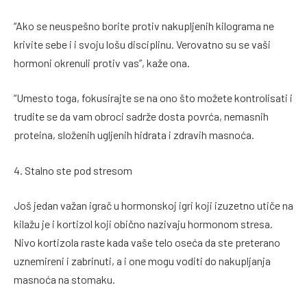
“Ako se neuspešno borite protiv nakupljenih kilograma ne
krivite sebe i i svoju lošu disciplinu. Verovatno su se vaši
hormoni okrenuli protiv vas”, kaže ona.
“Umesto toga, fokusirajte se na ono što možete kontrolisati i
trudite se da vam obroci sadrže dosta povrća, nemasnih
proteina, složenih ugljenih hidrata i zdravih masnoća.
4. Stalno ste pod stresom
Još jedan važan igrač u hormonskoj igri koji izuzetno utiče na
kilažu je i kortizol koji obično nazivaju hormonom stresa.
Nivo kortizola raste kada vaše telo oseća da ste preterano
uznemireni i zabrinuti, a i one mogu voditi do nakupljanja
masnoća na stomaku.