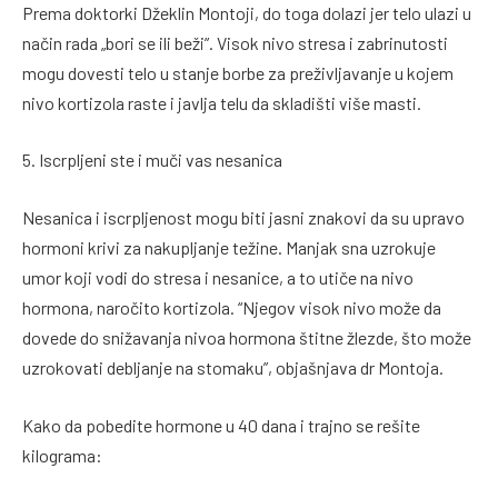
Prema doktorki Džeklin Montoji, do toga dolazi jer telo ulazi u
način rada „bori se ili beži”. Visok nivo stresa i zabrinutosti
mogu dovesti telo u stanje borbe za preživljavanje u kojem
nivo kortizola raste i javlja telu da skladišti više masti.
5. Iscrpljeni ste i muči vas nesanica
Nesanica i iscrpljenost mogu biti jasni znakovi da su upravo
hormoni krivi za nakupljanje težine. Manjak sna uzrokuje
umor koji vodi do stresa i nesanice, a to utiče na nivo
hormona, naročito kortizola. “Njegov visok nivo može da
dovede do snižavanja nivoa hormona štitne žlezde, što može
uzrokovati debljanje na stomaku”, objašnjava dr Montoja.
Kako da pobedite hormone u 40 dana i trajno se rešite
kilograma: