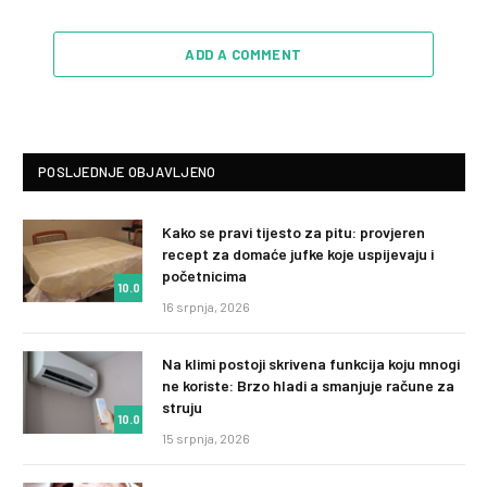
ADD A COMMENT
POSLJEDNJE OBJAVLJENO
Kako se pravi tijesto za pitu: provjeren
recept za domaće jufke koje uspijevaju i
početnicima
10.0
16 srpnja, 2026
Na klimi postoji skrivena funkcija koju mnogi
ne koriste: Brzo hladi a smanjuje račune za
struju
10.0
15 srpnja, 2026