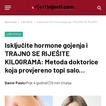
Naslovna
|
Life Style
|
Isključite hormone gojenja i TRAJNO SE RIJEŠITE KILOGRAMA: Metoda doktorice koja provjereno topi salo…
LIFE STYLE
Isključite hormone gojenja i
TRAJNO SE RIJEŠITE
KILOGRAMA: Metoda doktorice
koja provjereno topi salo…
Damir Pasic
•
Prije 4 godine
|
5 min čitanja