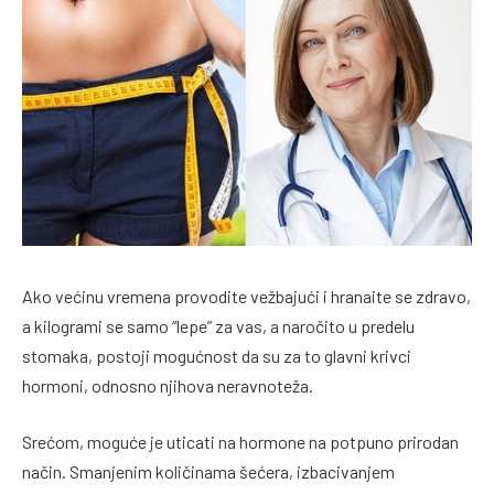
Ako većinu vremena provodite vežbajući i hranaite se zdravo,
a kilogrami se samo “lepe” za vas, a naročito u predelu
stomaka, postoji mogućnost da su za to glavni krivci
hormoni, odnosno njihova neravnoteža.
Srećom, moguće je uticati na hormone na potpuno prirodan
način. Smanjenim količinama šećera, izbacivanjem