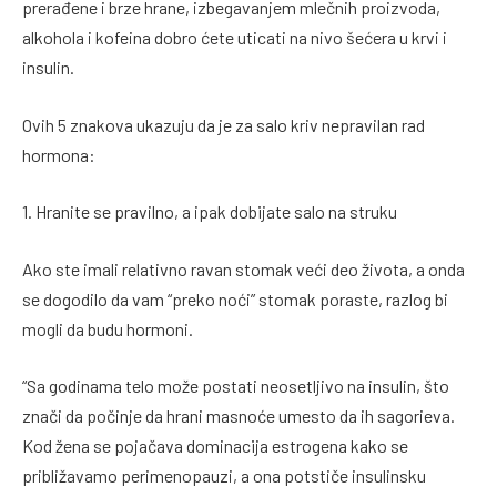
prerađene i brze hrane, izbegavanjem mlečnih proizvoda,
alkohola i kofeina dobro ćete uticati na nivo šećera u krvi i
insulin.
Ovih 5 znakova ukazuju da je za salo kriv nepravilan rad
hormona:
1. Hranite se pravilno, a ipak dobijate salo na struku
Ako ste imali relativno ravan stomak veći deo života, a onda
se dogodilo da vam “preko noći” stomak poraste, razlog bi
mogli da budu hormoni.
“Sa godinama telo može postati neosetljivo na insulin, što
znači da počinje da hrani masnoće umesto da ih sagorieva.
Kod žena se pojačava dominacija estrogena kako se
približavamo perimenopauzi, a ona potstiče insulinsku