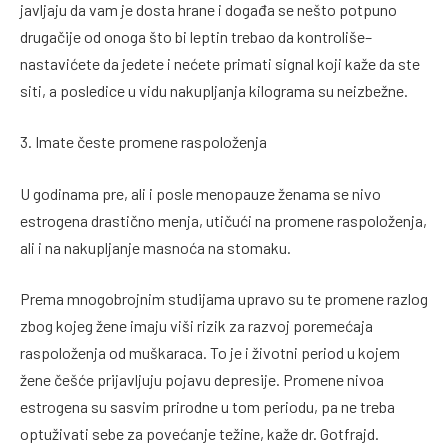
javljaju da vam je dosta hrane i događa se nešto potpuno
drugačije od onoga što bi leptin trebao da kontroliše–
nastavićete da jedete i nećete primati signal koji kaže da ste
siti, a posledice u vidu nakupljanja kilograma su neizbežne.
3. Imate česte promene raspoloženja
U godinama pre, ali i posle menopauze ženama se nivo
estrogena drastično menja, utičući na promene raspoloženja,
ali i na nakupljanje masnoća na stomaku.
Prema mnogobrojnim studijama upravo su te promene razlog
zbog kojeg žene imaju viši rizik za razvoj poremećaja
raspoloženja od muškaraca. To je i životni period u kojem
žene češće prijavljuju pojavu depresije. Promene nivoa
estrogena su sasvim prirodne u tom periodu, pa ne treba
optuživati sebe za povećanje težine, kaže dr. Gotfrajd.