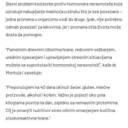
Glavni problem kod borbe protiv hormonske neravnoteže koja
uzrokuje nakupljanje masnoća u struku što je sve povezano –
jedna promena u organizmu vodi do druge. Ipak, nije potrebno
odmah posezati za lekovima, jer i promena stila života može
dosta da pomogne.
“Pametnim dnevnim izborima hrane, redovnim vežbanjem,
urednim spavanjem i upravljanjem stresnim situacijama
možete se suprotstaviti hormonskoj neravnoteži”, kaže dr.
Montoja i savetuje:
“Preporučujem na 40 dana ukinuti šećer, gluten, mlečne
proizvode, alkohol i kofein. Važno je pojesti oko pola
kilograma povrća na dan, zajedno sa nemasnim proteinima.
Cilj je smanjiti nutritivni stres oštrim smanjenjem količina
visokoreaktivne hrane.”