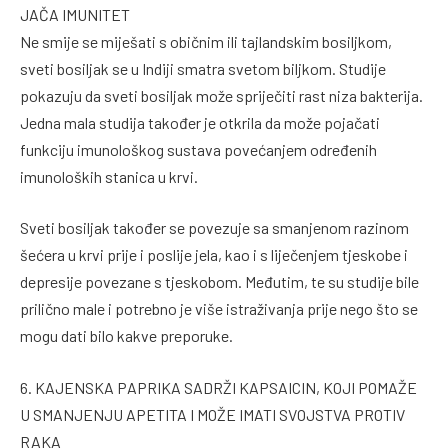
JAČA IMUNITET
Ne smije se miješati s običnim ili tajlandskim bosiljkom,
sveti bosiljak se u Indiji smatra svetom biljkom. Studije
pokazuju da sveti bosiljak može spriječiti rast niza bakterija.
Jedna mala studija također je otkrila da može pojačati
funkciju imunološkog sustava povećanjem određenih
imunoloških stanica u krvi.
Sveti bosiljak također se povezuje sa smanjenom razinom
šećera u krvi prije i poslije jela, kao i s liječenjem tjeskobe i
depresije povezane s tjeskobom. Međutim, te su studije bile
prilično male i potrebno je više istraživanja prije nego što se
mogu dati bilo kakve preporuke.
6. KAJENSKA PAPRIKA SADRŽI KAPSAICIN, KOJI POMAŽE
U SMANJENJU APETITA I MOŽE IMATI SVOJSTVA PROTIV
RAKA