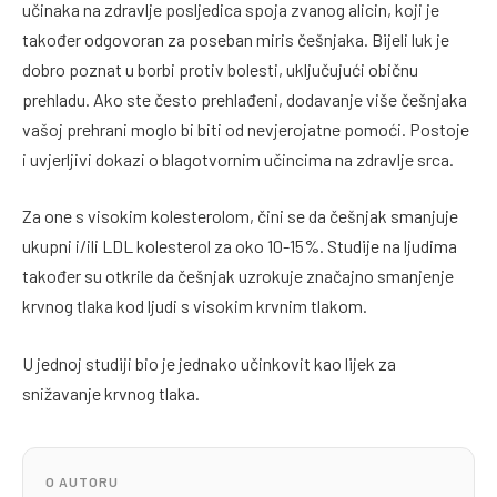
učinaka na zdravlje posljedica spoja zvanog alicin, koji je
također odgovoran za poseban miris češnjaka. Bijeli luk je
dobro poznat u borbi protiv bolesti, uključujući običnu
prehladu. Ako ste često prehlađeni, dodavanje više češnjaka
vašoj prehrani moglo bi biti od nevjerojatne pomoći. Postoje
i uvjerljivi dokazi o blagotvornim učincima na zdravlje srca.
Za one s visokim kolesterolom, čini se da češnjak smanjuje
ukupni i/ili LDL kolesterol za oko 10-15%. Studije na ljudima
također su otkrile da češnjak uzrokuje značajno smanjenje
krvnog tlaka kod ljudi s visokim krvnim tlakom.
U jednoj studiji bio je jednako učinkovit kao lijek za
snižavanje krvnog tlaka.
O AUTORU