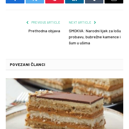
Facebook
Twitter
Pinterest
LinkedIn
Tumblr
Email
PREVIOUS ARTICLE
NEXT ARTICLE
Prethodna objava
SMOKVA: Narodni lijek za lošu
probavu, bubrežne kamence i
šum u ušima
POVEZANI ČLANCI