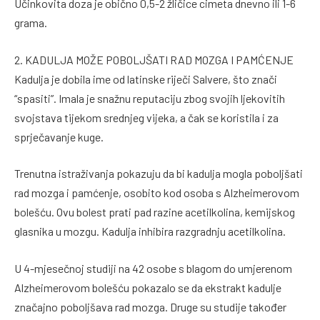
Učinkovita doza je obično 0,5-2 žličice cimeta dnevno ili 1-6
grama.
2. KADULJA MOŽE POBOLJŠATI RAD MOZGA I PAMĆENJE
Kadulja je dobila ime od latinske riječi Salvere, što znači
“spasiti”. Imala je snažnu reputaciju zbog svojih ljekovitih
svojstava tijekom srednjeg vijeka, a čak se koristila i za
sprječavanje kuge.
Trenutna istraživanja pokazuju da bi kadulja mogla poboljšati
rad mozga i pamćenje, osobito kod osoba s Alzheimerovom
bolešću. Ovu bolest prati pad razine acetilkolina, kemijskog
glasnika u mozgu. Kadulja inhibira razgradnju acetilkolina.
U 4-mjesečnoj studiji na 42 osobe s blagom do umjerenom
Alzheimerovom bolešću pokazalo se da ekstrakt kadulje
značajno poboljšava rad mozga. Druge su studije također