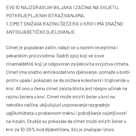
EVO 10 NAJZDRAVIJIH BILJAKA I ZAČINA NA SVIJETU,
POTKRIJEPLJENIH ISTRAŽIVANJIMA.
1. CIMET SNIŽAVA RAZINU ŠEĆERA U KRVI I IMA SNAŽNO
ANTIDIJABETIČKO DJELOVANJE
Cimet je popularan začin, nalazi se u raznim receptima i
pekarskim proizvodima. Sadrži spoj koji se zove
cinamaldehid, koji je odgovoran za ljekovita svojstva cimeta.
Cimet ima snažno antioksidativno djelovanje, pomaže u borbi
protiv upala i pokazalo se da snižava kolesterol i trigliceride u
krvi. Ali ono u čemu cimet zaista blista jest njegov učinak na
razinu šećera u krvi. Cimet može sniziti šećer u krvi na
nekoliko načina, uključujući usporavanje razgradnje
ugljikohidrata u probavnom traktu i poboljšanje osjetljivosti
na inzulin. Studije su pokazale da cimet može sniziti šećer u
krvi za 10-29% kod dijabetičara, što je značajan iznos.