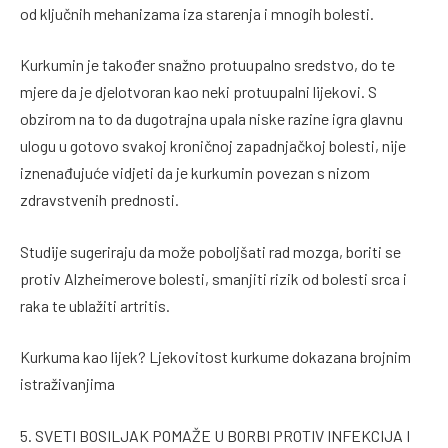
od ključnih mehanizama iza starenja i mnogih bolesti.
Kurkumin je također snažno protuupalno sredstvo, do te
mjere da je djelotvoran kao neki protuupalni lijekovi. S
obzirom na to da dugotrajna upala niske razine igra glavnu
ulogu u gotovo svakoj kroničnoj zapadnjačkoj bolesti, nije
iznenađujuće vidjeti da je kurkumin povezan s nizom
zdravstvenih prednosti.
Studije sugeriraju da može poboljšati rad mozga, boriti se
protiv Alzheimerove bolesti, smanjiti rizik od bolesti srca i
raka te ublažiti artritis.
Kurkuma kao lijek? Ljekovitost kurkume dokazana brojnim
istraživanjima
5. SVETI BOSILJAK POMAŽE U BORBI PROTIV INFEKCIJA I