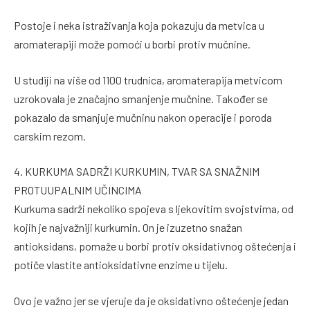
Postoje i neka istraživanja koja pokazuju da metvica u
aromaterapiji može pomoći u borbi protiv mučnine.
U studiji na više od 1100 trudnica, aromaterapija metvicom
uzrokovala je značajno smanjenje mučnine. Također se
pokazalo da smanjuje mučninu nakon operacije i poroda
carskim rezom.
4. KURKUMA SADRŽI KURKUMIN, TVAR SA SNAŽNIM
PROTUUPALNIM UČINCIMA
Kurkuma sadrži nekoliko spojeva s ljekovitim svojstvima, od
kojih je najvažniji kurkumin. On je izuzetno snažan
antioksidans, pomaže u borbi protiv oksidativnog oštećenja i
potiče vlastite antioksidativne enzime u tijelu.
Ovo je važno jer se vjeruje da je oksidativno oštećenje jedan