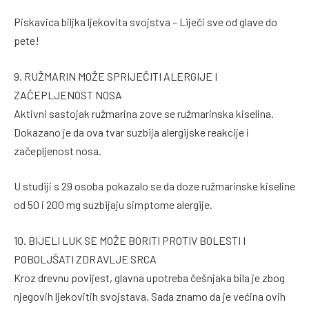
Piskavica biljka ljekovita svojstva – Liječi sve od glave do
pete!
9. RUŽMARIN MOŽE SPRIJEČITI ALERGIJE I
ZAČEPLJENOST NOSA
Aktivni sastojak ružmarina zove se ružmarinska kiselina.
Dokazano je da ova tvar suzbija alergijske reakcije i
začepljenost nosa.
U studiji s 29 osoba pokazalo se da doze ružmarinske kiseline
od 50 i 200 mg suzbijaju simptome alergije.
10. BIJELI LUK SE MOŽE BORITI PROTIV BOLESTI I
POBOLJŠATI ZDRAVLJE SRCA
Kroz drevnu povijest, glavna upotreba češnjaka bila je zbog
njegovih ljekovitih svojstava. Sada znamo da je većina ovih