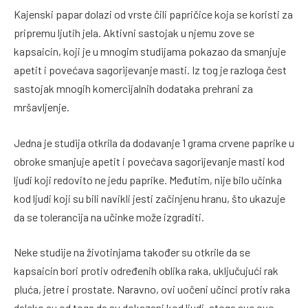
Kajenski papar dolazi od vrste čili papričice koja se koristi za
pripremu ljutih jela. Aktivni sastojak u njemu zove se
kapsaicin, koji je u mnogim studijama pokazao da smanjuje
apetit i povećava sagorijevanje masti. Iz tog je razloga čest
sastojak mnogih komercijalnih dodataka prehrani za
mršavljenje.
Jedna je studija otkrila da dodavanje 1 grama crvene paprike u
obroke smanjuje apetit i povećava sagorijevanje masti kod
ljudi koji redovito ne jedu paprike. Međutim, nije bilo učinka
kod ljudi koji su bili navikli jesti začinjenu hranu, što ukazuje
da se tolerancija na učinke može izgraditi.
Neke studije na životinjama također su otkrile da se
kapsaicin bori protiv određenih oblika raka, uključujući rak
pluća, jetre i prostate. Naravno, ovi uočeni učinci protiv raka
daleko su od toga da su dokazani kod ljudi, stoga sve ovo