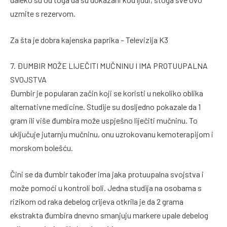
uzmite s rezervom.
Za šta je dobra kajenska paprika – Televizija K3
7. ĐUMBIR MOŽE LIJEČITI MUČNINU I IMA PROTUUPALNA
SVOJSTVA
Đumbir je popularan začin koji se koristi u nekoliko oblika
alternativne medicine. Studije su dosljedno pokazale da 1
gram ili više đumbira može uspješno liječiti mučninu. To
uključuje jutarnju mučninu, onu uzrokovanu kemoterapijom i
morskom bolešću.
Čini se da đumbir također ima jaka protuupalna svojstva i
može pomoći u kontroli boli. Jedna studija na osobama s
rizikom od raka debelog crijeva otkrila je da 2 grama
ekstrakta đumbira dnevno smanjuju markere upale debelog