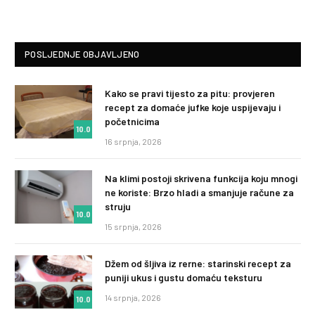
POSLJEDNJE OBJAVLJENO
Kako se pravi tijesto za pitu: provjeren
recept za domaće jufke koje uspijevaju i
početnicima
10.0
16 srpnja, 2026
Na klimi postoji skrivena funkcija koju mnogi
ne koriste: Brzo hladi a smanjuje račune za
struju
10.0
15 srpnja, 2026
Džem od šljiva iz rerne: starinski recept za
puniji ukus i gustu domaću teksturu
14 srpnja, 2026
10.0