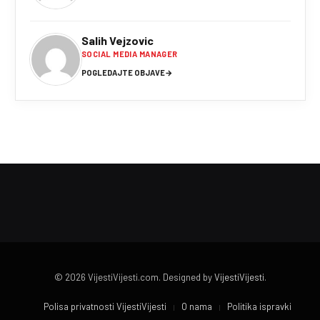
Salih Vejzovic
SOCIAL MEDIA MANAGER
POGLEDAJTE OBJAVE
→
© 2026 VijestiVijesti.com. Designed by
VijestiVijesti
.
Polisa privatnosti VijestiVijesti
O nama
Politika ispravki