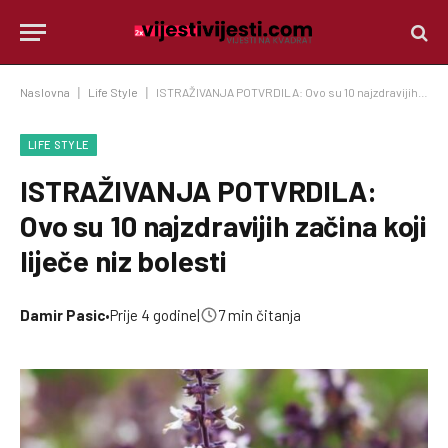
Naslovna
|
Life Style
|
ISTRAŽIVANJA POTVRDILA: Ovo su 10 najzdravijih začina koji liječe niz bolesti
LIFE STYLE
ISTRAŽIVANJA POTVRDILA:
Ovo su 10 najzdravijih začina koji
liječe niz bolesti
Damir Pasic
•
Prije 4 godine
|
7 min čitanja