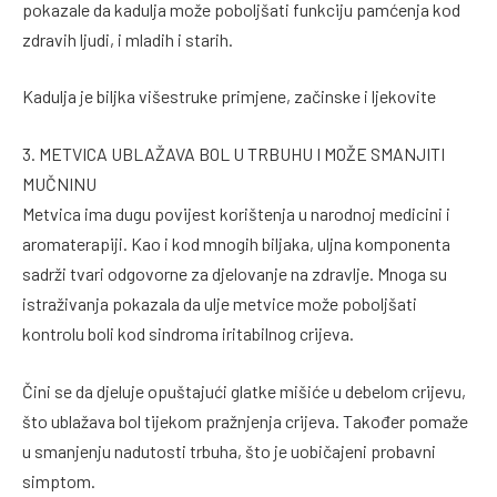
pokazale da kadulja može poboljšati funkciju pamćenja kod
zdravih ljudi, i mladih i starih.
Kadulja je biljka višestruke primjene, začinske i ljekovite
3. METVICA UBLAŽAVA BOL U TRBUHU I MOŽE SMANJITI
MUČNINU
Metvica ima dugu povijest korištenja u narodnoj medicini i
aromaterapiji. Kao i kod mnogih biljaka, uljna komponenta
sadrži tvari odgovorne za djelovanje na zdravlje. Mnoga su
istraživanja pokazala da ulje metvice može poboljšati
kontrolu boli kod sindroma iritabilnog crijeva.
Čini se da djeluje opuštajući glatke mišiće u debelom crijevu,
što ublažava bol tijekom pražnjenja crijeva. Također pomaže
u smanjenju nadutosti trbuha, što je uobičajeni probavni
simptom.