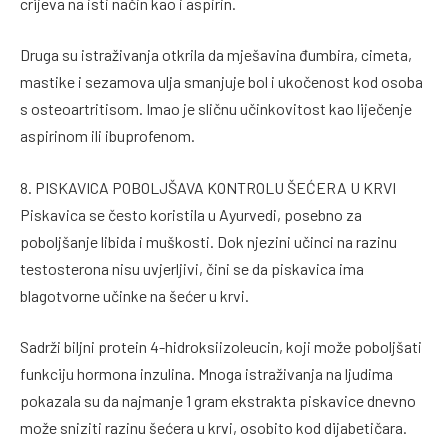
crijeva na isti način kao i aspirin.
Druga su istraživanja otkrila da mješavina đumbira, cimeta,
mastike i sezamova ulja smanjuje bol i ukočenost kod osoba
s osteoartritisom. Imao je sličnu učinkovitost kao liječenje
aspirinom ili ibuprofenom.
8. PISKAVICA POBOLJŠAVA KONTROLU ŠEĆERA U KRVI
Piskavica se često koristila u Ayurvedi, posebno za
poboljšanje libida i muškosti. Dok njezini učinci na razinu
testosterona nisu uvjerljivi, čini se da piskavica ima
blagotvorne učinke na šećer u krvi.
Sadrži biljni protein 4-hidroksiizoleucin, koji može poboljšati
funkciju hormona inzulina. Mnoga istraživanja na ljudima
pokazala su da najmanje 1 gram ekstrakta piskavice dnevno
može sniziti razinu šećera u krvi, osobito kod dijabetičara.