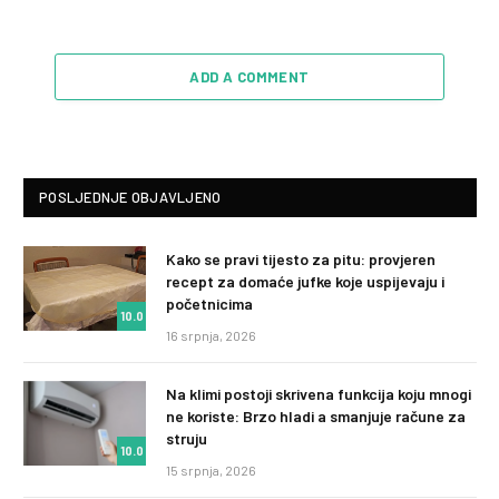
ADD A COMMENT
POSLJEDNJE OBJAVLJENO
Kako se pravi tijesto za pitu: provjeren
recept za domaće jufke koje uspijevaju i
početnicima
10.0
16 srpnja, 2026
Na klimi postoji skrivena funkcija koju mnogi
ne koriste: Brzo hladi a smanjuje račune za
struju
10.0
15 srpnja, 2026