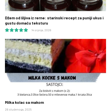
Džem od šljiva iz rerne: starinski recept za puniji ukus i
gustu domaću teksturu
14 srpnja, 2026
10.0
Milka kolac sa makom
26 studenoga, 2025