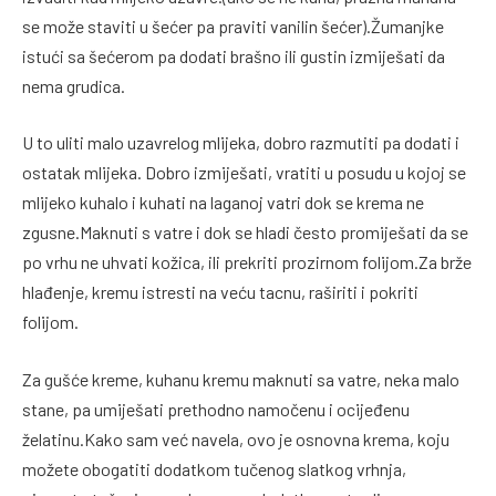
se može staviti u šećer pa praviti vanilin šećer).Žumanjke
istući sa šećerom pa dodati brašno ili gustin izmiješati da
nema grudica.
U to uliti malo uzavrelog mlijeka, dobro razmutiti pa dodati i
ostatak mlijeka. Dobro izmiješati, vratiti u posudu u kojoj se
mlijeko kuhalo i kuhati na laganoj vatri dok se krema ne
zgusne.Maknuti s vatre i dok se hladi često promiješati da se
po vrhu ne uhvati kožica, ili prekriti prozirnom folijom.Za brže
hlađenje, kremu istresti na veću tacnu, raširiti i pokriti
folijom.
Za gušće kreme, kuhanu kremu maknuti sa vatre, neka malo
stane, pa umiješati prethodno namočenu i ocijeđenu
želatinu.Kako sam već navela, ovo je osnovna krema, koju
možete obogatiti dodatkom tučenog slatkog vrhnja,