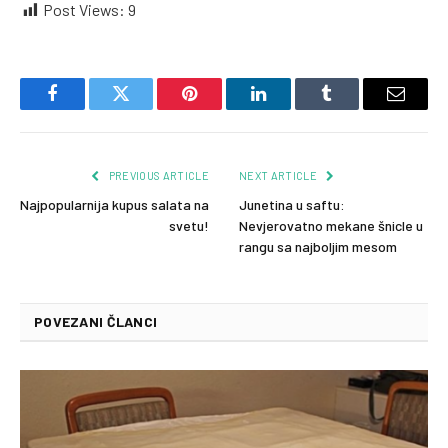
Post Views:
9
Facebook
Twitter
Pinterest
LinkedIn
Tumblr
Email
PREVIOUS ARTICLE
NEXT ARTICLE
Najpopularnija kupus salata na
Junetina u saftu:
svetu!
Nevjerovatno mekane šnicle u
rangu sa najboljim mesom
POVEZANI ČLANCI