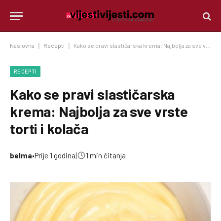
Naslovna
|
Recepti
|
Kako se pravi slastičarska krema: Najbolja za sve vrste torti i kolača
RECEPTI
Kako se pravi slastičarska
krema: Najbolja za sve vrste
torti i kolača
belma
•
Prije 1 godina
|
1 min čitanja