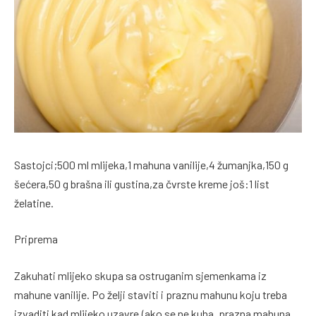
Sastojci;500 ml mlijeka,1 mahuna vanilije,4 žumanjka,150 g
šećera,50 g brašna ili gustina,za čvrste kreme još:1 list
želatine.
Priprema
Zakuhati mlijeko skupa sa ostruganim sjemenkama iz
mahune vanilije. Po želji staviti i praznu mahunu koju treba
izvaditi kad mlijeko uzavre.(ako se ne kuha, prazna mahuna