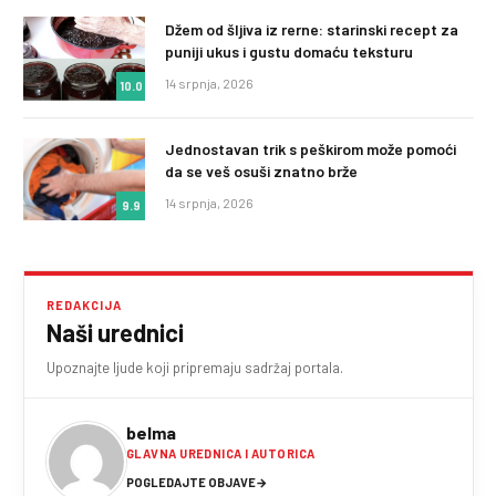
Džem od šljiva iz rerne: starinski recept za
puniji ukus i gustu domaću teksturu
14 srpnja, 2026
10.0
Jednostavan trik s peškirom može pomoći
da se veš osuši znatno brže
14 srpnja, 2026
9.9
REDAKCIJA
Naši urednici
Upoznajte ljude koji pripremaju sadržaj portala.
belma
GLAVNA UREDNICA I AUTORICA
POGLEDAJTE OBJAVE
→