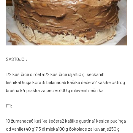
SASTOJCI:
1/2 kašičice sirćeta1/2 kašičice ulja150 g iseckanih
lešnikaDruga kora:5 belanaca5 kašika šećera2 kašike oštrog
brašna1/4 praška za pecivo100 g mlevenih lešnika
Fil:
10 žumanaca6 kašika šećera2 kašike gustina1 kesica pudinga
od vanile (40 g)7,5 dl mleka100 g čokolade za kuvanje250 g