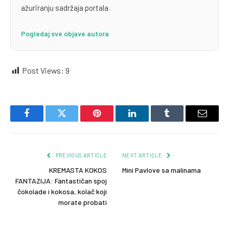
ažuriranju sadržaja portala.
Pogledaj sve objave autora
Post Views:
9
Facebook
Twitter
Pinterest
LinkedIn
Tumblr
Email
PREVIOUS ARTICLE
NEXT ARTICLE
KREMASTA KOKOS
Mini Pavlove sa malinama
FANTAZIJA: Fantastičan spoj
čokolade i kokosa, kolač koji
morate probati