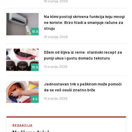
16 srpnja, 2026
Na klimi postoji skrivena funkcija koju mnogi
ne koriste: Brzo hladi a smanjuje račune za
struju
10.0
15 srpnja, 2026
Džem od šljiva iz rerne: starinski recept za
puniji ukus i gustu domaću teksturu
14 srpnja, 2026
10.0
Jednostavan trik s peškirom može pomoći
da se veš osuši znatno brže
14 srpnja, 2026
9.9
REDAKCIJA