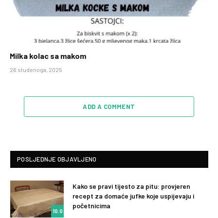
Milka kolac sa makom
26 studenoga, 2025
ADD A COMMENT
POSLJEDNJE OBJAVLJENO
Kako se pravi tijesto za pitu: provjeren
recept za domaće jufke koje uspijevaju i
početnicima
10.0