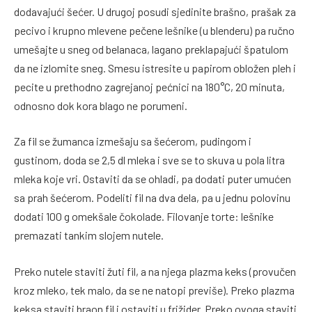
dodavajući šećer. U drugoj posudi sjedinite brašno, prašak za
pecivo i krupno mlevene pečene lešnike (u blenderu) pa ručno
umešajte u sneg od belanaca, lagano preklapajući špatulom
da ne izlomite sneg. Smesu istresite u papirom obložen pleh i
pecite u prethodno zagrejanoj pećnici na 180°C, 20 minuta,
odnosno dok kora blago ne porumeni.
Za fil se žumanca izmešaju sa šećerom, pudingom i
gustinom, doda se 2,5 dl mleka i sve se to skuva u pola litra
mleka koje vri. Ostaviti da se ohladi, pa dodati puter umućen
sa prah šećerom. Podeliti fil na dva dela, pa u jednu polovinu
dodati 100 g omekšale čokolade. Filovanje torte: lešnike
premazati tankim slojem nutele.
Preko nutele staviti žuti fil, a na njega plazma keks (provučen
kroz mleko, tek malo, da se ne natopi previše). Preko plazma
keksa staviti braon fil i ostaviti u frižider. Preko ovoga staviti