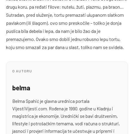
drugu koru, pa ređati filove: nutelu, žuti, plazmu, pa braon…
Sutradan, pred služenje, tortu premazati ulupanom slatkom
pavlakom (ili šlagom). ovo smo preskočile – toliko je donja
puslica bila debela i lepa, da nam je bilo žao da je
premazujemo. Ovako smo dobili jednu robusno lepu tortu,
koju smo smazali za par dana u slast, toliko nam se svidela.
O AUTORU
belma
Belma Spahić je glavna urednica portala
VijestiVijesti.com. Rođena je 1990. godine u Kladnju i
magistrica je ekonomije. Urednički se bavi društvenim,
lifestyle i potrošačkim temama, vodi računa o strukturi,
jasnoći i provjeri informacija te učestvuje u pripremi i