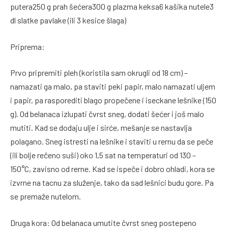
putera250 g prah šećera300 g plazma keksa6 kašika nutele3
dl slatke pavlake (ili 3 kesice šlaga)
Priprema:
Prvo pripremiti pleh (koristila sam okrugli od 18 cm) –
namazati ga malo, pa staviti peki papir, malo namazati uljem
i papir, pa rasporediti blago propečene i iseckane lešnike (150
g). Od belanaca izlupati čvrst sneg, dodati šećer i još malo
mutiti. Kad se dodaju ulje i sirće, mešanje se nastavlja
polagano. Sneg istresti na lešnike i staviti u rernu da se peče
(ili bolje rečeno suši) oko 1,5 sat na temperaturi od 130 –
150°C, zavisno od rerne. Kad se ispeče i dobro ohladi, kora se
izvrne na tacnu za služenje, tako da sad lešnici budu gore. Pa
se premaže nutelom.
Druga kora: Od belanaca umutite čvrst sneg postepeno