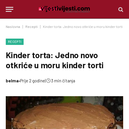
Naslovna
|
Recepti
|
Kinder torta: Jedno novo otkriće u moru kinder torti
RECEPTI
Kinder torta: Jedno novo
otkriće u moru kinder torti
belma
•
Prije 2 godine
|
3 min čitanja