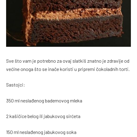
Sve što vam je potrebno za ovaj slatkiš znatno je zdravije od
većine onoga što se inače koristi u pripremi čokoladnih torti.
Sastojci:
350 ml neslađenog bademovog mleka
2 kašičice belog ili jabukovog sirćeta
150 ml neslađenog jabukovog soka