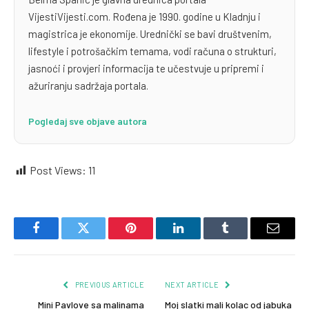
VijestiVijesti.com. Rođena je 1990. godine u Kladnju i
magistrica je ekonomije. Urednički se bavi društvenim,
lifestyle i potrošačkim temama, vodi računa o strukturi,
jasnoći i provjeri informacija te učestvuje u pripremi i
ažuriranju sadržaja portala.
Pogledaj sve objave autora
Post Views:
11
Facebook
Twitter
Pinterest
LinkedIn
Tumblr
Email
PREVIOUS ARTICLE
NEXT ARTICLE
Mini Pavlove sa malinama
Moj slatki mali kolac od jabuka