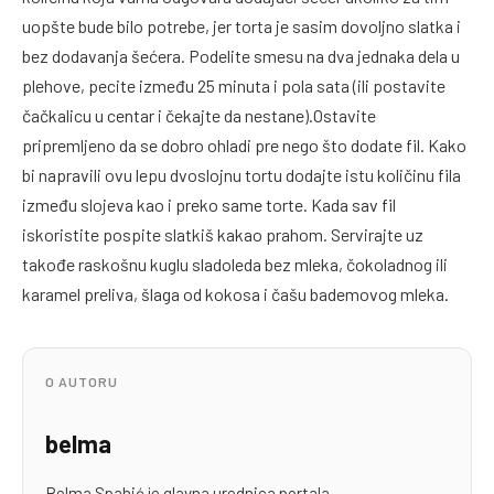
uopšte bude bilo potrebe, jer torta je sasim dovoljno slatka i
bez dodavanja šećera. Podelite smesu na dva jednaka dela u
plehove, pecite između 25 minuta i pola sata (ili postavite
čačkalicu u centar i čekajte da nestane).Ostavite
pripremljeno da se dobro ohladi pre nego što dodate fil. Kako
bi napravili ovu lepu dvoslojnu tortu dodajte istu količinu fila
između slojeva kao i preko same torte. Kada sav fil
iskoristite pospite slatkiš kakao prahom. Servirajte uz
takođe raskošnu kuglu sladoleda bez mleka, čokoladnog ili
karamel preliva, šlaga od kokosa i čašu bademovog mleka.
O AUTORU
belma
Belma Spahić je glavna urednica portala