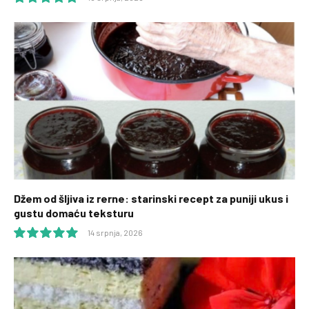
10.0
Džem od šljiva iz rerne: starinski recept za puniji ukus i
gustu domaću teksturu
14 srpnja, 2026
10.0