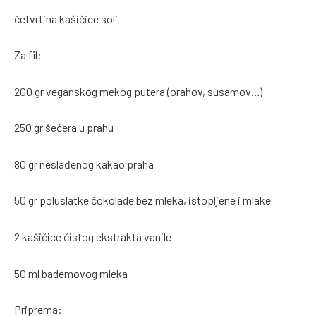
četvrtina kašičice soli
Za fil:
200 gr veganskog mekog putera (orahov, susamov…)
250 gr šećera u prahu
80 gr neslađenog kakao praha
50 gr poluslatke čokolade bez mleka, istopljene i mlake
2 kašičice čistog ekstrakta vanile
50 ml bademovog mleka
Priprema: