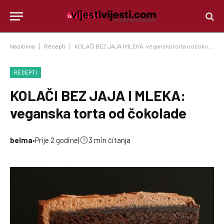
Naslovna
|
Recepti
|
KOLAČI BEZ JAJA I MLEKA: veganska torta od čokolade
RECEPTI
KOLAČI BEZ JAJA I MLEKA:
veganska torta od čokolade
belma
•
Prije 2 godine
|
3 min čitanja