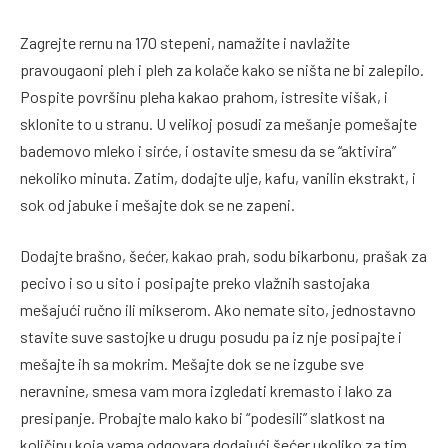
Zagrejte rernu na 170 stepeni, namažite i navlažite
pravougaoni pleh i pleh za kolače kako se ništa ne bi zalepilo.
Pospite površinu pleha kakao prahom, istresite višak, i
sklonite to u stranu. U velikoj posudi za mešanje pomešajte
bademovo mleko i sirće, i ostavite smesu da se “aktivira”
nekoliko minuta. Zatim, dodajte ulje, kafu, vanilin ekstrakt, i
sok od jabuke i mešajte dok se ne zapeni.
Dodajte brašno, šećer, kakao prah, sodu bikarbonu, prašak za
pecivo i so u sito i posipajte preko vlažnih sastojaka
mešajući ručno ili mikserom. Ako nemate sito, jednostavno
stavite suve sastojke u drugu posudu pa iz nje posipajte i
mešajte ih sa mokrim. Mešajte dok se ne izgube sve
neravnine, smesa vam mora izgledati kremasto i lako za
presipanje. Probajte malo kako bi “podesili” slatkost na
količinu koja vama odgovara dodajući šećer ukoliko za tim