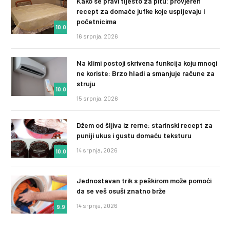
Kako se pravi tijesto za pitu: provjeren
recept za domaće jufke koje uspijevaju i
početnicima
10.0
16 srpnja, 2026
Na klimi postoji skrivena funkcija koju mnogi
ne koriste: Brzo hladi a smanjuje račune za
struju
10.0
15 srpnja, 2026
Džem od šljiva iz rerne: starinski recept za
puniji ukus i gustu domaću teksturu
14 srpnja, 2026
10.0
Jednostavan trik s peškirom može pomoći
da se veš osuši znatno brže
14 srpnja, 2026
9.9