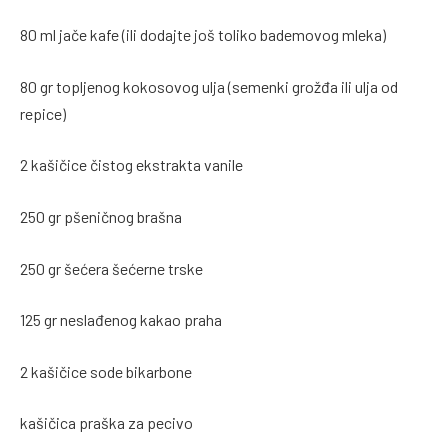
80 ml jače kafe (ili dodajte još toliko bademovog mleka)
80 gr topljenog kokosovog ulja (semenki grožđa ili ulja od
repice)
2 kašičice čistog ekstrakta vanile
250 gr pšeničnog brašna
250 gr šećera šećerne trske
125 gr neslađenog kakao praha
2 kašičice sode bikarbone
kašičica praška za pecivo