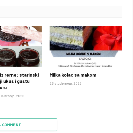
iz rerne: starinski
Milka kolac sa makom
ji ukus i gustu
26 studenoga, 2025
uru
14 srpnja, 2026
A COMMENT