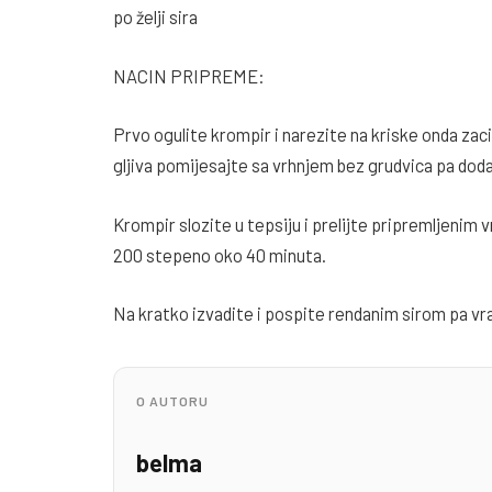
po želji sira
NACIN PRIPREME:
Prvo ogulite krompir i narezite na kriske onda zac
gljiva pomijesajte sa vrhnjem bez grudvica pa dodaj
Krompir slozite u tepsiju i prelijte pripremljenim 
200 stepeno oko 40 minuta.
Na kratko izvadite i pospite rendanim sirom pa vrat
O AUTORU
belma