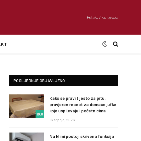
Petak, 7 kolovoza
AKT
POSLJEDNJE OBJAVLJENO
Kako se pravi tijesto za pitu:
provjeren recept za domaće jufke
koje uspijevaju i početnicima
10.0
16 srpnja, 2026
Na klimi postoji skrivena funkcija