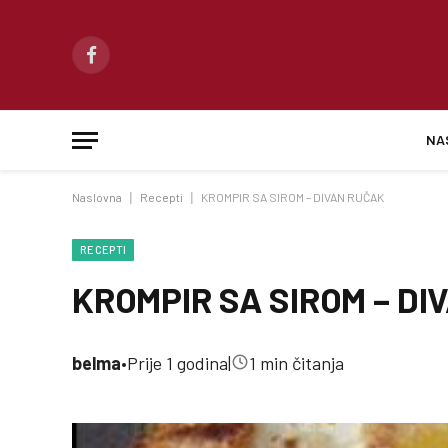
Facebook
NA
Naslovna
|
Recepti
|
KROMPIR SA SIROM – DIVAN RUČAK
RECEPTI
KROMPIR SA SIROM – DI
belma
•
Prije 1 godina
|
1 min čitanja