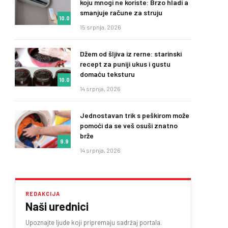
koju mnogi ne koriste: Brzo hladi a
smanjuje račune za struju
10.0
15 srpnja, 2026
Džem od šljiva iz rerne: starinski
recept za puniji ukus i gustu
domaću teksturu
10.0
14 srpnja, 2026
Jednostavan trik s peškirom može
pomoći da se veš osuši znatno
brže
9.9
14 srpnja, 2026
REDAKCIJA
Naši urednici
Upoznajte ljude koji pripremaju sadržaj portala.