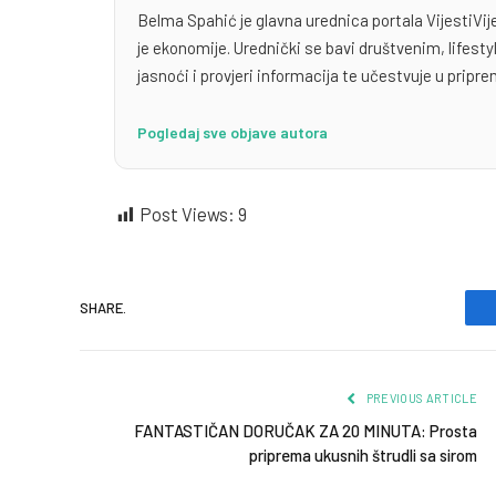
Belma Spahić je glavna urednica portala VijestiVij
je ekonomije. Urednički se bavi društvenim, lifest
jasnoći i provjeri informacija te učestvuje u priprem
Pogledaj sve objave autora
Post Views:
9
SHARE.
PREVIOUS ARTICLE
FANTASTIČAN DORUČAK ZA 20 MINUTA: Prosta
priprema ukusnih štrudli sa sirom