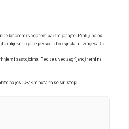
inite biberom i vegetom pa izmijesajte. Prah juhe od
te mlijeko i ulje te persun sitno sjeckan i izmijesajte.
vrhnjem i sastojcima. Pecite u vec zagrijanoj rerni na
ite na jos 10-ak minuta da se sir istopi.