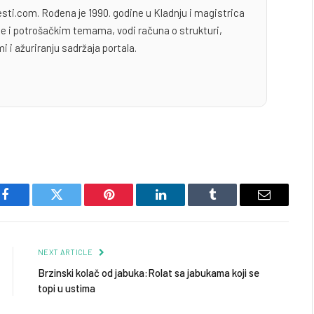
esti.com. Rođena je 1990. godine u Kladnju i magistrica
yle i potrošačkim temama, vodi računa o strukturi,
i i ažuriranju sadržaja portala.
Facebook
Twitter
Pinterest
LinkedIn
Tumblr
Email
NEXT ARTICLE
Brzinski kolač od jabuka:Rolat sa jabukama koji se
topi u ustima