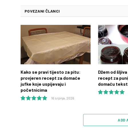
POVEZANI ČLANCI
Kako se pravi tijesto za pitu:
Džem od šljiva 
provjeren recept za domaće
recept za puni
jufke koje uspijevaju i
domaću tekst
početnicima
16 srpnja, 2026
10.0
10.0
ADD 