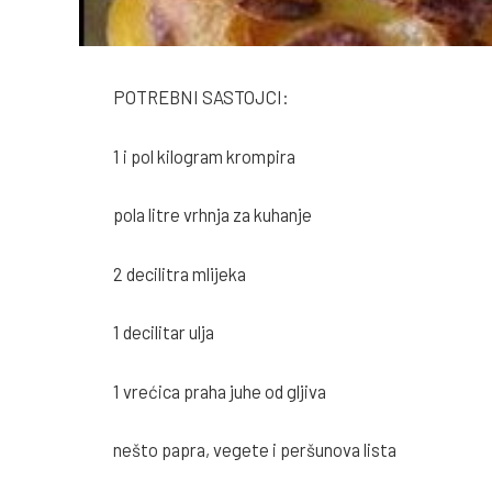
POTREBNI SASTOJCI:
1 i pol kilogram krompira
pola litre vrhnja za kuhanje
2 decilitra mlijeka
1 decilitar ulja
1 vrećica praha juhe od gljiva
nešto papra, vegete i peršunova lista