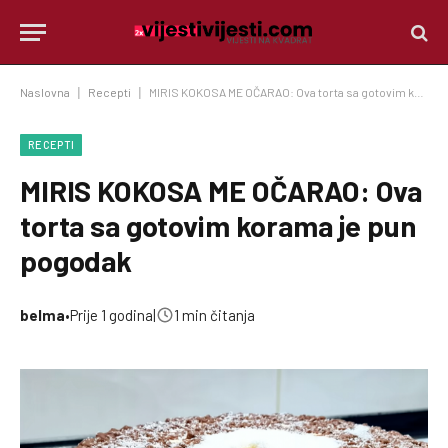
Naslovna
|
Recepti
|
MIRIS KOKOSA ME OČARAO: Ova torta sa gotovim korama je pun pogodak
RECEPTI
MIRIS KOKOSA ME OČARAO: Ova
torta sa gotovim korama je pun
pogodak
belma
•
Prije 1 godina
|
1 min čitanja