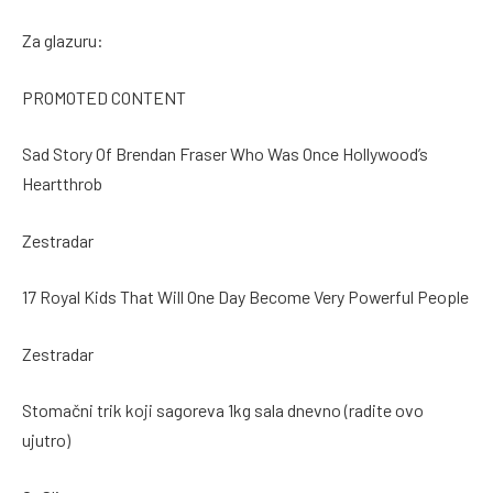
Za glazuru:
PROMOTED CONTENT
Sad Story Of Brendan Fraser Who Was Once Hollywood’s
Heartthrob
Zestradar
17 Royal Kids That Will One Day Become Very Powerful People
Zestradar
Stomačni trik koji sagoreva 1kg sala dnevno (radite ovo
ujutro)