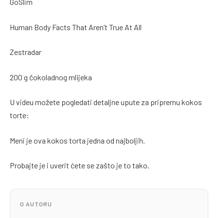
GoSlim
Human Body Facts That Aren’t True At All
Zestradar
200 g čokoladnog mlijeka
U videu možete pogledati detaljne upute za pripremu kokos
torte:
Meni je ova kokos torta jedna od najboljih.
Probajte je i uverit ćete se zašto je to tako.
O AUTORU