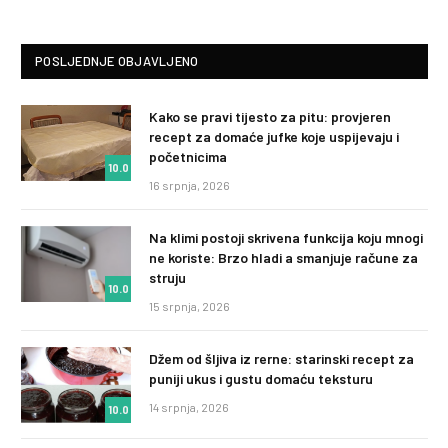
POSLJEDNJE OBJAVLJENO
Kako se pravi tijesto za pitu: provjeren
recept za domaće jufke koje uspijevaju i
početnicima
10.0
16 srpnja, 2026
Na klimi postoji skrivena funkcija koju mnogi
ne koriste: Brzo hladi a smanjuje račune za
struju
10.0
15 srpnja, 2026
Džem od šljiva iz rerne: starinski recept za
puniji ukus i gustu domaću teksturu
14 srpnja, 2026
10.0