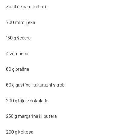
Za fil će nam trebati:
700 ml mlijeka
150 g šećera
4 zumanca
60 g brašna
60 g gustina-kukuruzni skrob
200 g bijele čokolade
250 g margarina ili putera
200 g kokosa