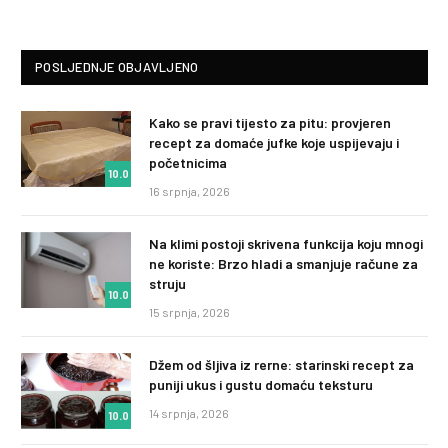
POSLJEDNJE OBJAVLJENO
Kako se pravi tijesto za pitu: provjeren
recept za domaće jufke koje uspijevaju i
početnicima
10.0
16 srpnja, 2026
Na klimi postoji skrivena funkcija koju mnogi
ne koriste: Brzo hladi a smanjuje račune za
struju
10.0
15 srpnja, 2026
Džem od šljiva iz rerne: starinski recept za
puniji ukus i gustu domaću teksturu
14 srpnja, 2026
10.0