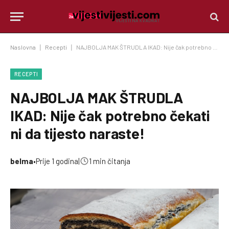
Naslovna
|
Recepti
|
NAJBOLJA MAK ŠTRUDLA IKAD: Nije čak potrebno čekati ni da tijesto naraste!
RECEPTI
NAJBOLJA MAK ŠTRUDLA
IKAD: Nije čak potrebno čekati
ni da tijesto naraste!
belma
•
Prije 1 godina
|
1 min čitanja