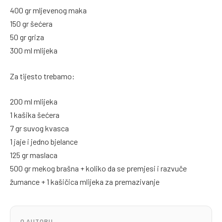
400 gr mljevenog maka
150 gr šećera
50 gr griza
300 ml mlijeka
Za tijesto trebamo:
200 ml mlijeka
1 kašika šećera
7 gr suvog kvasca
1 jaje i jedno bjelance
125 gr maslaca
500 gr mekog brašna + koliko da se premjesi i razvuče
žumance + 1 kašičica mlijeka za premazivanje
O AUTORU