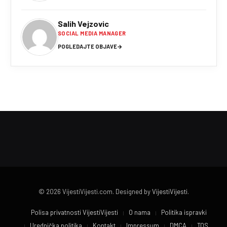
Salih Vejzovic
SOCIAL MEDIA MANAGER
POGLEDAJTE OBJAVE
→
© 2026 VijestiVijesti.com. Designed by
VijestiVijesti
.
Polisa privatnosti VijestiVijesti
O nama
Politika ispravki
Urednička politika
Kontakt
Impressum
DMCA
TOS