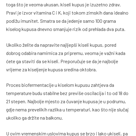
toga što je veoma ukusan, kiseli kupus je izuzetno zdrav.
Pravi je izvor vitamina C i K, koji tokom zimskih dana idealno
podižu imunitet. Smatra se da jedenje samo 100 grama
kiselog kupusa dnevno smanjuje rizik od prehlada dva puta.
Ukoliko želite da napravite najljepši kiseli kupus, pored
dobrog odabira namirnica za pripremu, veoma je važni kada
ćete ga staviti da se kiseli. Preporučuje se da je najbolje
vrijeme za kiseljenje kupusa sredina oktobra.
Proces biofermentacije u kiselom kupusu zahtjeva da
temperature budu stabilne bez previše oscilacija i to od 18 do
21 stepen. Najbolje mjesto za čuvanje kupusa je u podrumu,
gdje nema prevelikih razlika u temperaturi, kao što nije slučaj
ukoliko ga držite na balkonu.
U ovim vremenskim uslovima kupus se brzo i lako ukiseli, pa