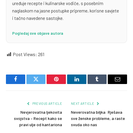
uređuje recepte i kulinarske vodiče, s posebnim
naglaskom na jasne postupke pripreme, korisne savjete
i tačno navedene sastojke.
Pogledaj sve objave autora
Post Views:
261
Facebook
Twitter
Pinterest
LinkedIn
Tumblr
Email
PREVIOUS ARTICLE
NEXT ARTICLE
Nevjerovatna ljekovita
Neverovatna biljka: Rješava
svojstva – Recept kako se
sve ženske probleme, a raste
pravi ulje od kantariona
svuda oko nas