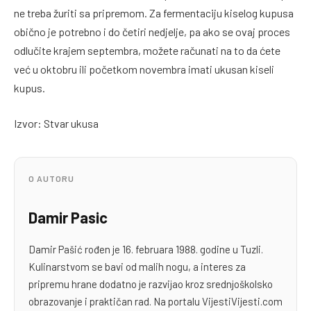
ne treba žuriti sa pripremom. Za fermentaciju kiselog kupusa
obično je potrebno i do četiri nedjelje, pa ako se ovaj proces
odlučite krajem septembra, možete računati na to da ćete
već u oktobru ili početkom novembra imati ukusan kiseli
kupus.
Izvor: Stvar ukusa
O AUTORU
Damir Pasic
Damir Pašić rođen je 16. februara 1988. godine u Tuzli.
Kulinarstvom se bavi od malih nogu, a interes za
pripremu hrane dodatno je razvijao kroz srednjoškolsko
obrazovanje i praktičan rad. Na portalu VijestiVijesti.com