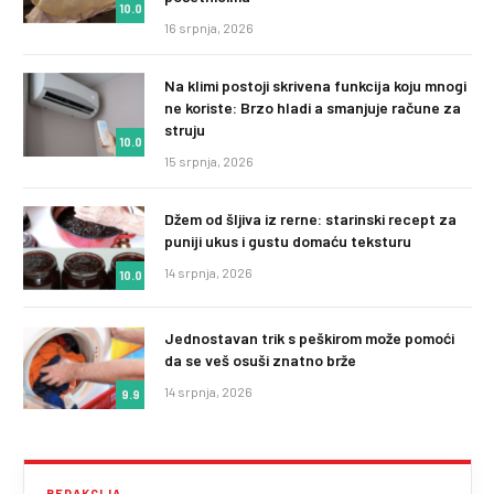
10.0
16 srpnja, 2026
Na klimi postoji skrivena funkcija koju mnogi
ne koriste: Brzo hladi a smanjuje račune za
struju
10.0
15 srpnja, 2026
Džem od šljiva iz rerne: starinski recept za
puniji ukus i gustu domaću teksturu
14 srpnja, 2026
10.0
Jednostavan trik s peškirom može pomoći
da se veš osuši znatno brže
14 srpnja, 2026
9.9
REDAKCIJA