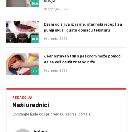
struju
10.0
15 srpnja, 2026
Džem od šljiva iz rerne: starinski recept za
puniji ukus i gustu domaću teksturu
14 srpnja, 2026
10.0
Jednostavan trik s peškirom može pomoći
da se veš osuši znatno brže
14 srpnja, 2026
9.9
REDAKCIJA
Naši urednici
Upoznajte ljude koji pripremaju sadržaj portala.
belma