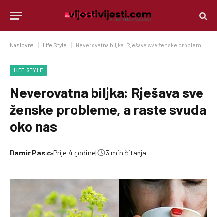
Naslovna
|
Life Style
|
Neverovatna biljka: Rješava sve ženske probleme, a raste svuda oko nas
LIFE STYLE
Neverovatna biljka: Rješava sve
ženske probleme, a raste svuda
oko nas
Damir Pasic
•
Prije 4 godine
|
3 min čitanja