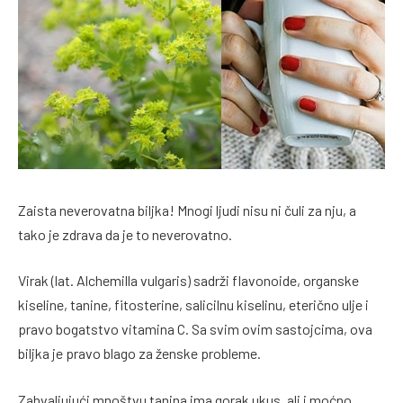
Zaista neverovatna biljka! Mnogi ljudi nisu ni čuli za nju, a
tako je zdrava da je to neverovatno.
Virak (lat. Alchemilla vulgaris) sadrži flavonoide, organske
kiseline, tanine, fitosterine, salicilnu kiselinu, eterično ulje i
pravo bogatstvo vitamina C. Sa svim ovim sastojcima, ova
biljka je pravo blago za ženske probleme.
Zahvaljujući mnoštvu tanina ima gorak ukus, ali i moćno