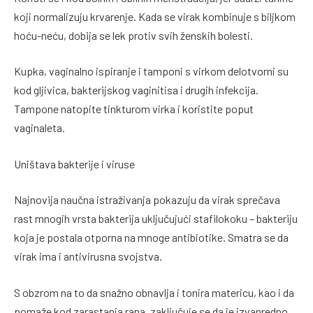
koji normalizuju krvarenje. Kada se virak kombinuje s biljkom
hoću-neću, dobija se lek protiv svih ženskih bolesti.
Kupka, vaginalno ispiranje i tamponi s virkom delotvorni su
kod gljivica, bakterijskog vaginitisa i drugih infekcija.
Tampone natopite tinkturom virka i koristite poput
vaginaleta.
Uništava bakterije i viruse
Najnovija naučna istraživanja pokazuju da virak sprečava
rast mnogih vrsta bakterija uključujući stafilokoku – bakteriju
koja je postala otporna na mnoge antibiotike. Smatra se da
virak ima i antivirusna svojstva.
S obzrom na to da snažno obnavlja i tonira matericu, kao i da
pomaže kod zarastanja rana, zaključuje se da je izvanredno