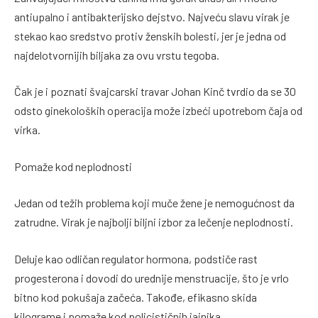
antiupalno i antibakterijsko dejstvo. Najveću slavu virak je
stekao kao sredstvo protiv ženskih bolesti, jer je jedna od
najdelotvornijih biljaka za ovu vrstu tegoba.
Čak je i poznati švajcarski travar Johan Kinč tvrdio da se 30
odsto ginekoloških operacija može izbeći upotrebom čaja od
virka.
Pomaže kod neplodnosti
Jedan od težih problema koji muče žene je nemogućnost da
zatrudne. Virak je najbolji biljni izbor za lečenje neplodnosti.
Deluje kao odličan regulator hormona, podstiče rast
progesterona i dovodi do urednije menstruacije, što je vrlo
bitno kod pokušaja začeća. Takođe, efikasno skida
kilograme i pomaže kod policističnih jajnika.