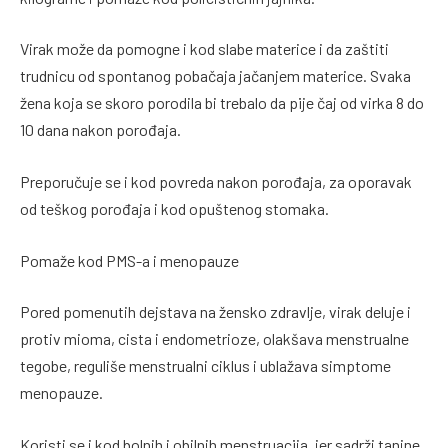
Virak može da pomogne i kod slabe materice i da zaštiti
trudnicu od spontanog pobačaja jačanjem materice. Svaka
žena koja se skoro porodila bi trebalo da pije čaj od virka 8 do
10 dana nakon porođaja.
Preporučuje se i kod povreda nakon porođaja, za oporavak
od teškog porođaja i kod opuštenog stomaka.
Pomaže kod PMS-a i menopauze
Pored pomenutih dejstava na žensko zdravlje, virak deluje i
protiv mioma, cista i endometrioze, olakšava menstrualne
tegobe, reguliše menstrualni ciklus i ublažava simptome
menopauze.
Koristi se i kod bolnih i obilnih menstruacija, jer sadrži tanine