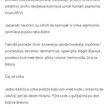
sredstvo protiv oboljenja kojima je uzrok humani papiloma
virus (HPV).
Japanski naučnici su otkrili da sastojak iz virka, agrimonin,
sprečava pojavu raka dojke.
Takođe pomaže i kod: krvarenja, uboda insekata, mučnine i
povraćanja, ekcema i dermatitisa, upale grla, blagih dijareja,
posebno kod male dece, gihta i reume, hemoroida, čira na
želucu.
Čaj od virka
Jednu kašičicu virka prelijte šoljicom vrele vode i ostavite da
odstoji pet do deset minuta. Pijte uvek u gutljajima po dve
šoljice dnevno.