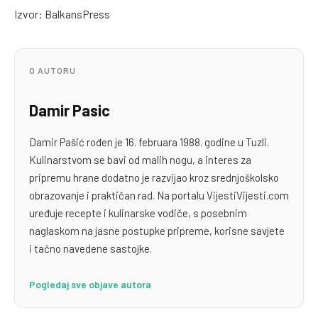
Izvor: BalkansPress
O AUTORU
Damir Pasic
Damir Pašić rođen je 16. februara 1988. godine u Tuzli.
Kulinarstvom se bavi od malih nogu, a interes za
pripremu hrane dodatno je razvijao kroz srednjoškolsko
obrazovanje i praktičan rad. Na portalu VijestiVijesti.com
uređuje recepte i kulinarske vodiče, s posebnim
naglaskom na jasne postupke pripreme, korisne savjete
i tačno navedene sastojke.
Pogledaj sve objave autora