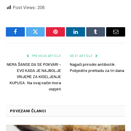
Post Views:
206
Facebook
Twitter
Pinterest
LinkedIn
Tumblr
Email
PREVIOUS ARTICLE
NEXT ARTICLE
NEMA ŠANSE DA SE POKVARI –
Najjači prirodni antibiotik:
EVO KADA JE NAJBOLJE
Pobjedite prehladu za tri dana
VRIJEME ZA KISELJENJE
KUPUSA: Na ovaj način mora
uspjeti
POVEZANI ČLANCI