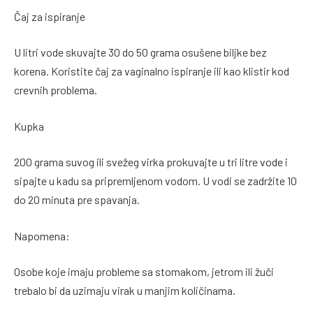
Čaj za ispiranje
U litri vode skuvajte 30 do 50 grama osušene biljke bez
korena. Koristite čaj za vaginalno ispiranje ili kao klistir kod
crevnih problema.
Kupka
200 grama suvog ili svežeg virka prokuvajte u tri litre vode i
sipajte u kadu sa pripremljenom vodom. U vodi se zadržite 10
do 20 minuta pre spavanja.
Napomena:
Osobe koje imaju probleme sa stomakom, jetrom ili žuči
trebalo bi da uzimaju virak u manjim količinama.