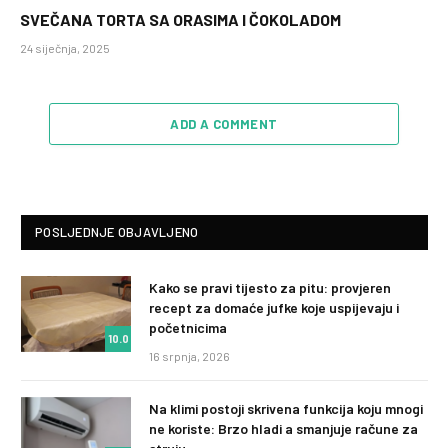
SVEČANA TORTA SA ORASIMA I ČOKOLADOM
24 siječnja, 2025
ADD A COMMENT
POSLJEDNJE OBJAVLJENO
Kako se pravi tijesto za pitu: provjeren
recept za domaće jufke koje uspijevaju i
početnicima
10.0
16 srpnja, 2026
Na klimi postoji skrivena funkcija koju mnogi
ne koriste: Brzo hladi a smanjuje račune za