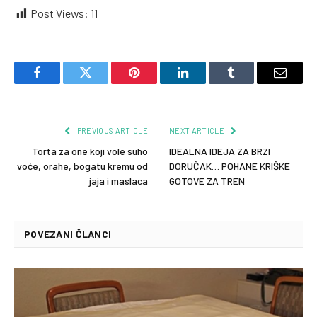
Post Views:
11
Facebook
Twitter
Pinterest
LinkedIn
Tumblr
Email
PREVIOUS ARTICLE
NEXT ARTICLE
Torta za one koji vole suho
IDEALNA IDEJA ZA BRZI
voće, orahe, bogatu kremu od
DORUČAK… POHANE KRIŠKE
jaja i maslaca
GOTOVE ZA TREN
POVEZANI ČLANCI