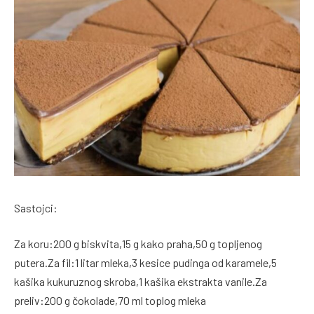
Sastojci:
Za koru:200 g biskvita,15 g kako praha,50 g topljenog
putera.Za fil:1 litar mleka,3 kesice pudinga od karamele,5
kašika kukuruznog skroba,1 kašika ekstrakta vanile.Za
preliv:200 g čokolade,70 ml toplog mleka