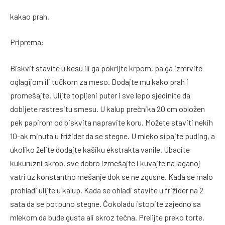
kakao prah.
Priprema:
Biskvit stavite u kesu ili ga pokrijte krpom, pa ga izmrvite
oglagijom ili tučkom za meso. Dodajte mu kako prah i
promešajte. Ulijte topljeni puter i sve lepo sjedinite da
dobijete rastresitu smesu. U kalup prečnika 20 cm obložen
pek papirom od biskvita napravite koru. Možete staviti nekih
10-ak minuta u frižider da se stegne. U mleko sipajte puding, a
ukoliko želite dodajte kašiku ekstrakta vanile. Ubacite
kukuruzni skrob, sve dobro izmešajte i kuvajte na laganoj
vatri uz konstantno mešanje dok se ne zgusne. Kada se malo
prohladi ulijte u kalup. Kada se ohladi stavite u frižider na 2
sata da se potpuno stegne. Čokoladu istopite zajedno sa
mlekom da bude gusta ali skroz tečna. Prelijte preko torte.