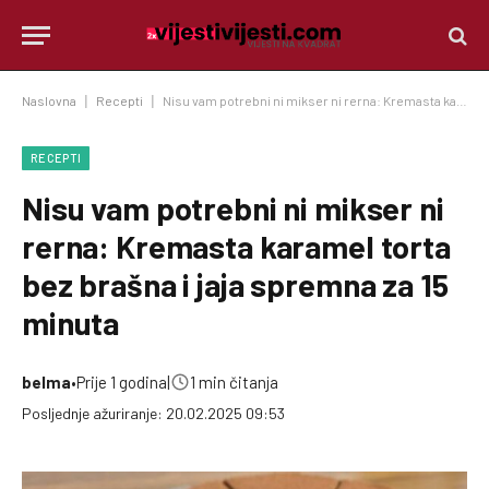
Naslovna
|
Recepti
|
Nisu vam potrebni ni mikser ni rerna: Kremasta karamel torta bez brašna i jaja spremna za 15 minuta
RECEPTI
Nisu vam potrebni ni mikser ni
rerna: Kremasta karamel torta
bez brašna i jaja spremna za 15
minuta
belma
•
Prije 1 godina
|
1 min čitanja
Posljednje ažuriranje: 20.02.2025 09:53