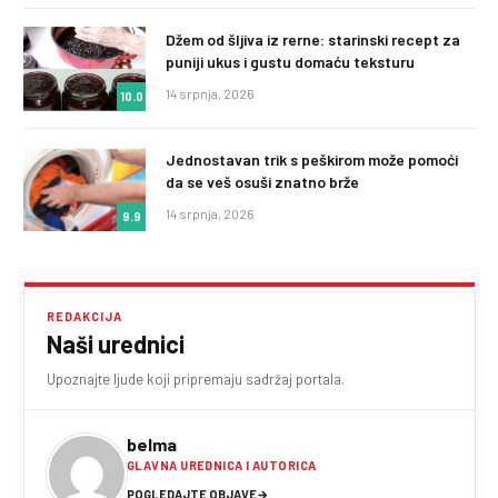
Džem od šljiva iz rerne: starinski recept za
puniji ukus i gustu domaću teksturu
14 srpnja, 2026
10.0
Jednostavan trik s peškirom može pomoći
da se veš osuši znatno brže
14 srpnja, 2026
9.9
REDAKCIJA
Naši urednici
Upoznajte ljude koji pripremaju sadržaj portala.
belma
GLAVNA UREDNICA I AUTORICA
POGLEDAJTE OBJAVE
→