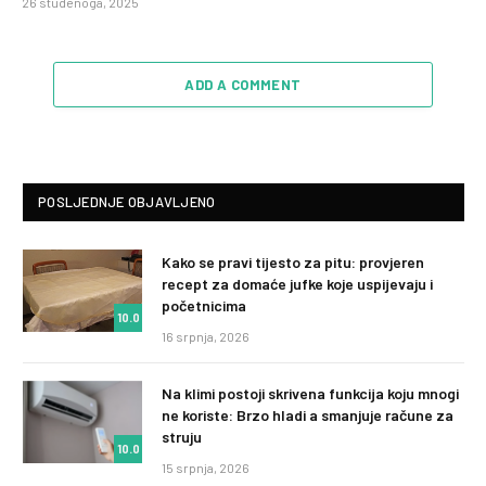
26 studenoga, 2025
ADD A COMMENT
POSLJEDNJE OBJAVLJENO
Kako se pravi tijesto za pitu: provjeren
recept za domaće jufke koje uspijevaju i
početnicima
10.0
16 srpnja, 2026
Na klimi postoji skrivena funkcija koju mnogi
ne koriste: Brzo hladi a smanjuje račune za
struju
10.0
15 srpnja, 2026