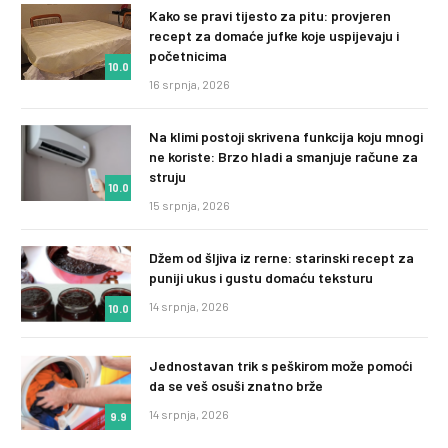
Kako se pravi tijesto za pitu: provjeren
recept za domaće jufke koje uspijevaju i
početnicima
10.0
16 srpnja, 2026
Na klimi postoji skrivena funkcija koju mnogi
ne koriste: Brzo hladi a smanjuje račune za
struju
10.0
15 srpnja, 2026
Džem od šljiva iz rerne: starinski recept za
puniji ukus i gustu domaću teksturu
14 srpnja, 2026
10.0
Jednostavan trik s peškirom može pomoći
da se veš osuši znatno brže
14 srpnja, 2026
9.9