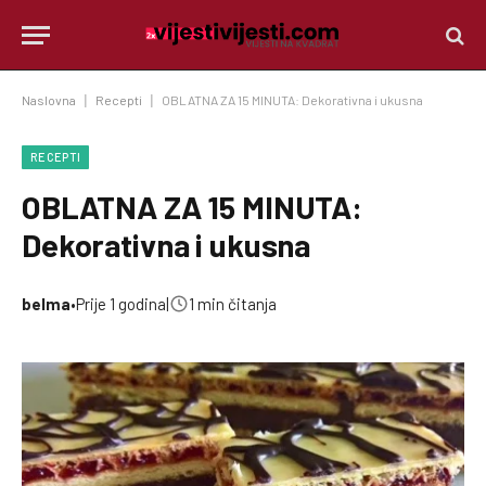
Naslovna
|
Recepti
|
OBLATNA ZA 15 MINUTA: Dekorativna i ukusna
RECEPTI
OBLATNA ZA 15 MINUTA:
Dekorativna i ukusna
belma
•
Prije 1 godina
|
1 min čitanja