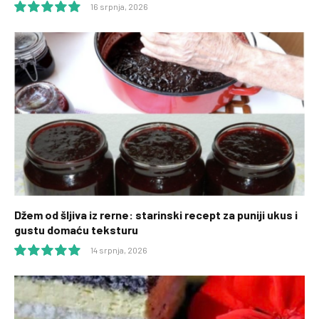
16 srpnja, 2026
10.0
Džem od šljiva iz rerne: starinski recept za puniji ukus i
gustu domaću teksturu
14 srpnja, 2026
10.0