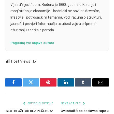
VijestiVijesti.com. Rođena je 1990. godine u Kladnju i
magistrica je ekonomije. Urednički se bavi društvenim,
lifestyle i potrošačkim temama, vodi računa o strukturi,
jasnoći i provjeri informacija te učestvuje u pripremi i
ažuriranju sadržaja portala.
Pogledaj sve objave autora
Post Views:
15
Facebook
Twitter
Pinterest
LinkedIn
Tumblr
Email
PREVIOUS ARTICLE
NEXT ARTICLE
SLATKI UŽITAK BEZ PEČENJA:
Ovi kolačići se doslovno tope u