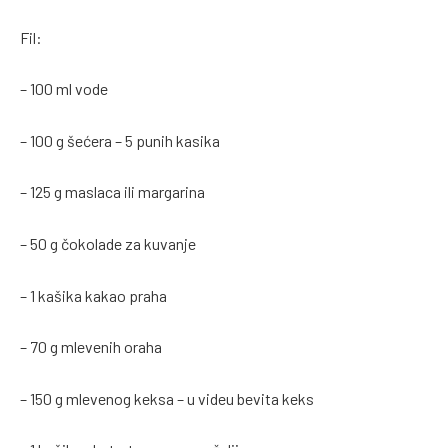
Fil:
– 100 ml vode
– 100 g šećera – 5 punih kasika
– 125 g maslaca ili margarina
– 50 g čokolade za kuvanje
– 1 kašika kakao praha
– 70 g mlevenih oraha
– 150 g mlevenog keksa – u videu bevita keks