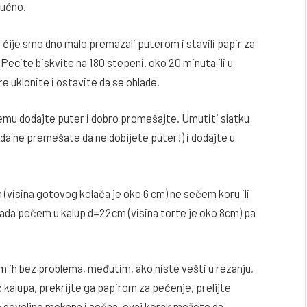
ručno.
čije smo dno malo premazali puterom i stavili papir za
 Pecite biskvite na 180 stepeni. oko 20 minuta ili u
re uklonite i ostavite da se ohlade.
kremu dodajte puter i dobro promešajte. Umutiti slatku
te da ne premešate da ne dobijete puter!) i dodajte u
(visina gotovog kolača je oko 6 cm) ne sečem koru ili
 kada pečem u kalup d=22cm (visina torte je oko 8cm) pa
čem ih bez problema, međutim, ako niste vešti u rezanju,
 kalupa, prekrijte ga papirom za pečenje, prelijte
e dovoljno mekana i sočna, ovaj korak možete da