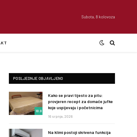
Subota, 8 kolovoza
AKT
POSLJEDNJE OBJAVLJENO
Kako se pravi tijesto za pitu:
provjeren recept za domaće jufke
koje uspijevaju i početnicima
10.0
16 srpnja, 2026
Na klimi postoji skrivena funkcija