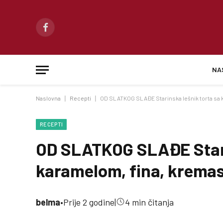
Facebook
NA
Naslovna
|
Recepti
|
OD SLATKOG SLAĐE Starinska lešnik torta sa k
RECEPTI
OD SLATKOG SLAĐE Stari
karamelom, fina, kremas
belma
•
Prije 2 godine
|
4 min čitanja