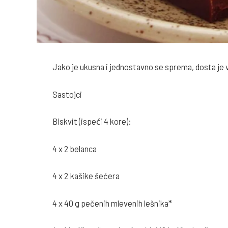
Jako je ukusna i jednostavno se sprema, dosta je ve
Sastojci
Biskvit (ispeći 4 kore):
4 x 2 belanca
4 x 2 kašike šećera
4 x 40 g pečenih mlevenih lešnika*