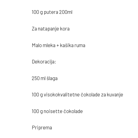
100 g putera 200ml
Za natapanje kora
Malo mleka + kašika ruma
Dekoracija:
250 ml šlaga
100 g visokokvalitetne čokolade za kuvanje
100 g noisette čokolade
Priprema