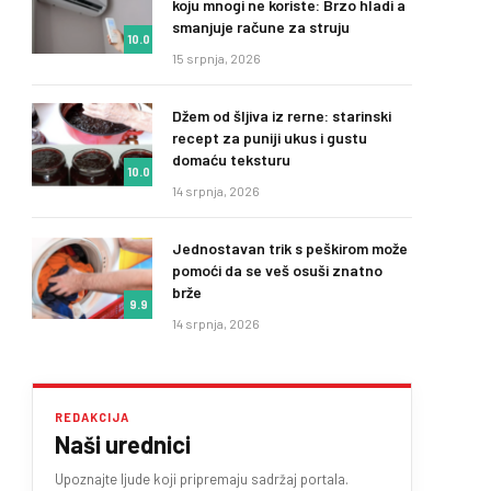
koju mnogi ne koriste: Brzo hladi a
smanjuje račune za struju
10.0
15 srpnja, 2026
Džem od šljiva iz rerne: starinski
recept za puniji ukus i gustu
domaću teksturu
10.0
14 srpnja, 2026
Jednostavan trik s peškirom može
pomoći da se veš osuši znatno
brže
9.9
14 srpnja, 2026
REDAKCIJA
Naši urednici
Upoznajte ljude koji pripremaju sadržaj portala.