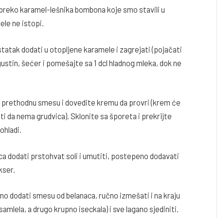
ga preko karamel-lešnika bombona koje smo stavili u
ele ne istopi.
ostatak dodati u otopljene karamele i zagrejati (pojačati
stin, šećer i pomešajte sa 1 dcl hladnog mleka, dok ne
prethodnu smesu i dovedite kremu da provri (krem će
ti da nema grudvica). Sklonite sa šporeta i prekrijte
ohladi.
nca dodati prstohvat soli i umutiti, postepeno dodavati
kser.
ano dodati smesu od belanaca, ručno izmešati i na kraju
amlela, a drugo krupno iseckala) i sve lagano sjediniti.