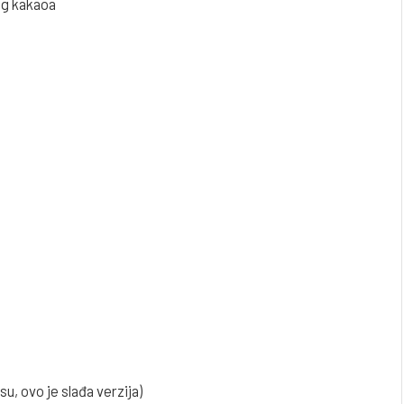
nog kakaoa
su, ovo je slađa verzija)