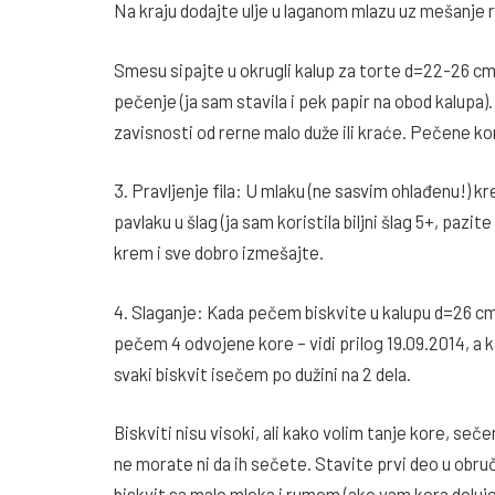
Na kraju dodajte ulje u laganom mlazu uz mešanje 
Smesu sipajte u okrugli kalup za torte d=22-26 cm 
pečenje (ja sam stavila i pek papir na obod kalupa).
zavisnosti od rerne malo duže ili kraće. Pečene ko
3. Pravljenje fila: U mlaku (ne sasvim ohlađenu!) 
pavlaku u šlag (ja sam koristila biljni šlag 5+, pazi
krem i sve dobro izmešajte.
4. Slaganje: Kada pečem biskvite u kalupu d=26 cm 
pečem 4 odvojene kore – vidi prilog 19.09.2014, a
svaki biskvit isečem po dužini na 2 dela.
Biskviti nisu visoki, ali kako volim tanje kore, se
ne morate ni da ih sečete. Stavite prvi deo u obruč
biskvit sa malo mleka i rumom (ako vam kora deluj