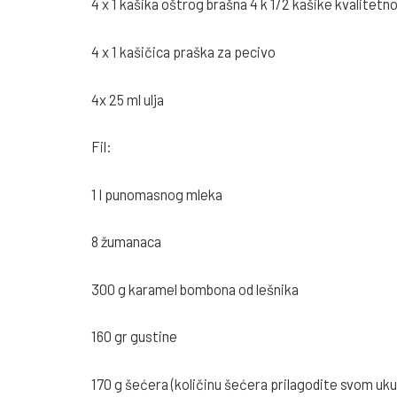
4 x 1 kašika oštrog brašna 4 k 1/2 kašike kvalitet
4 x 1 kašičica praška za pecivo
4x 25 ml ulja
Fil:
1 l punomasnog mleka
8 žumanaca
300 g karamel bombona od lešnika
160 gr gustine
170 g šećera (količinu šećera prilagodite svom uku