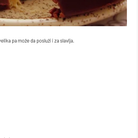
lika pa može da posluži i za slavlja.