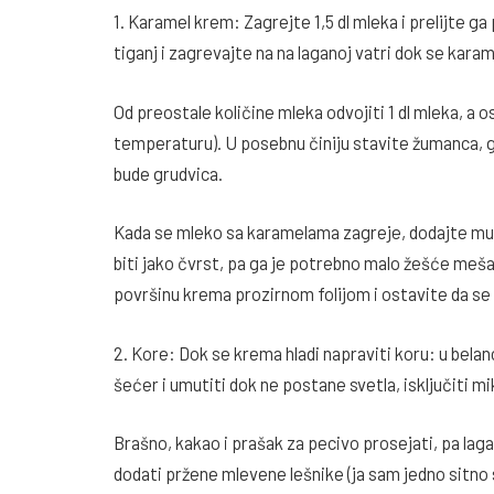
1. Karamel krem: Zagrejte 1,5 dl mleka i prelijte 
tiganj i zagrevajte na na laganoj vatri dok se karam
Od preostale količine mleka odvojiti 1 dl mleka, a 
temperaturu). U posebnu činiju stavite žumanca, gu
bude grudvica.
Kada se mleko sa karamelama zagreje, dodajte mu 
biti jako čvrst, pa ga je potrebno malo žešće meša
površinu krema prozirnom folijom i ostavite da se 
2. Kore: Dok se krema hladi napraviti koru: u bela
šećer i umutiti dok ne postane svetla, isključiti mi
Brašno, kakao i prašak za pecivo prosejati, pa lag
dodati pržene mlevene lešnike (ja sam jedno sitno s