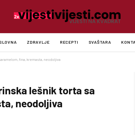
SLOVNA
ZDRAVLJE
RECEPTI
SVAŠTARA
KONT
aramelom, fina, kremasta, neodoljiva
nska lešnik torta sa
ta, neodoljiva