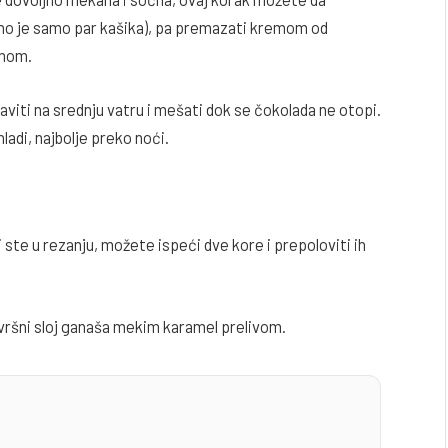
jno je samo par kašika), pa premazati kremom od
emom.
aviti na srednju vatru i mešati dok se čokolada ne otopi.
ladi, najbolje preko noći.
 ste u rezanju, možete ispeći dve kore i prepoloviti ih
avršni sloj ganaša mekim karamel prelivom.