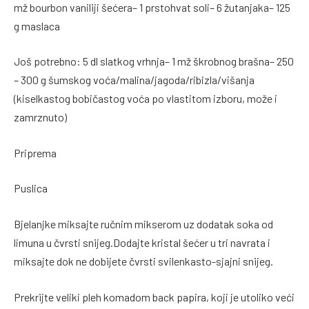
mž bourbon vaniliji šećera– 1 prstohvat soli– 6 žutanjaka– 125
g maslaca
Još potrebno: 5 dl slatkog vrhnja– 1 mž škrobnog brašna– 250
– 300 g šumskog voća/malina/jagoda/ribizla/višanja
(kiselkastog bobičastog voća po vlastitom izboru, može i
zamrznuto)
Priprema
Puslica
Bjelanjke miksajte ručnim mikserom uz dodatak soka od
limuna u čvrsti snijeg.Dodajte kristal šećer u tri navrata i
miksajte dok ne dobijete čvrsti svilenkasto-sjajni snijeg.
Prekrijte veliki pleh komadom back papira, koji je utoliko veći