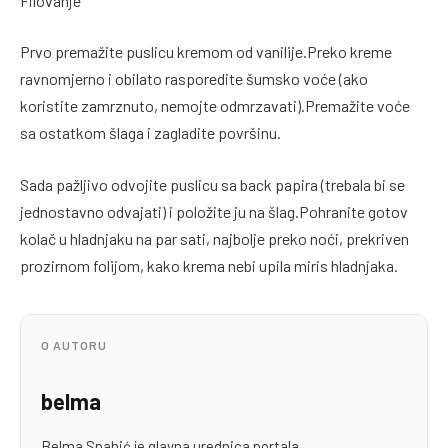
Filovanje
Prvo premažite puslicu kremom od vanilije.Preko kreme
ravnomjerno i obilato rasporedite šumsko voće (ako
koristite zamrznuto, nemojte odmrzavati).Premažite voće
sa ostatkom šlaga i zagladite površinu.
Sada pažljivo odvojite puslicu sa back papira (trebala bi se
jednostavno odvajati) i položite ju na šlag.Pohranite gotov
kolač u hladnjaku na par sati, najbolje preko noći, prekriven
prozirnom folijom, kako krema nebi upila miris hladnjaka.
O AUTORU
belma
Belma Spahić je glavna urednica portala