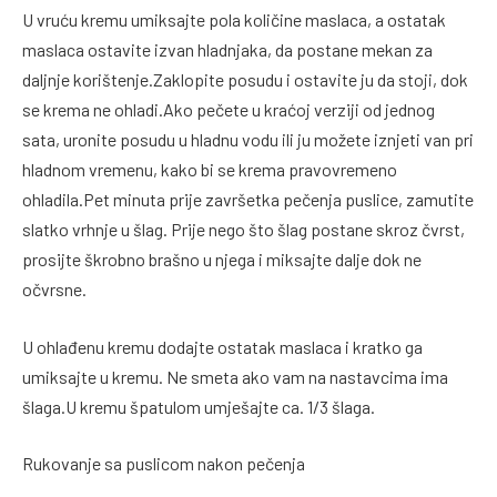
U vruću kremu umiksajte pola količine maslaca, a ostatak
maslaca ostavite izvan hladnjaka, da postane mekan za
daljnje korištenje.Zaklopite posudu i ostavite ju da stoji, dok
se krema ne ohladi.Ako pečete u kraćoj verziji od jednog
sata, uronite posudu u hladnu vodu ili ju možete iznjeti van pri
hladnom vremenu, kako bi se krema pravovremeno
ohladila.Pet minuta prije završetka pečenja puslice, zamutite
slatko vrhnje u šlag. Prije nego što šlag postane skroz čvrst,
prosijte škrobno brašno u njega i miksajte dalje dok ne
očvrsne.
U ohlađenu kremu dodajte ostatak maslaca i kratko ga
umiksajte u kremu. Ne smeta ako vam na nastavcima ima
šlaga.U kremu špatulom umješajte ca. 1/3 šlaga.
Rukovanje sa puslicom nakon pečenja