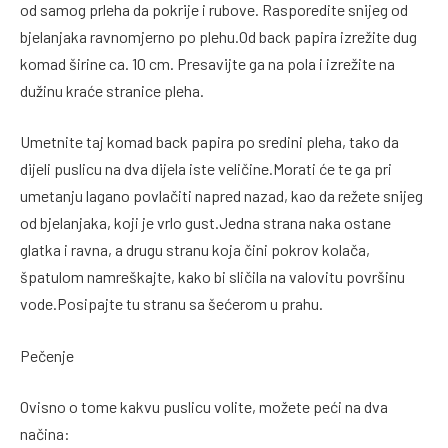
od samog prleha da pokrije i rubove. Rasporedite snijeg od
bjelanjaka ravnomjerno po plehu.Od back papira izrežite dug
komad širine ca. 10 cm. Presavijte ga na pola i izrežite na
dužinu kraće stranice pleha.
Umetnite taj komad back papira po sredini pleha, tako da
dijeli puslicu na dva dijela iste veličine.Morati će te ga pri
umetanju lagano povlačiti napred nazad, kao da režete snijeg
od bjelanjaka, koji je vrlo gust.Jedna strana naka ostane
glatka i ravna, a drugu stranu koja čini pokrov kolača,
špatulom namreškajte, kako bi sličila na valovitu površinu
vode.Posipajte tu stranu sa šećerom u prahu.
Pečenje
Ovisno o tome kakvu puslicu volite, možete peći na dva
načina: