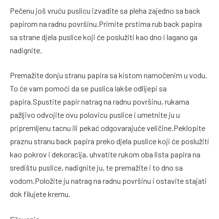
Pečenu još vruću puslicu izvadite sa pleha zajedno sa back
papirom na radnu površinu.Primite prstima rub back papira
sa strane djela puslice koji će poslužiti kao dno i lagano ga
nadignite.
Premažite donju stranu papira sa kistom namočenim u vodu.
To će vam pomoći da se puslica lakše odlijepi sa
papira.Spustite papir natrag na radnu površinu, rukama
pažljivo odvojite ovu polovicu puslice i umetnite ju u
pripremljenu tacnu ili pekać odgovarajuće veličine.Peklopite
praznu stranu back papira preko djela puslice koji će poslužiti
kao pokrov i dekoracija, uhvatite rukom oba lista papira na
središtu puslice, nadignite ju, te premažite i to dno sa
vodom.Položite ju natrag na radnu površinu i ostavite stajati
dok filujete kremu.