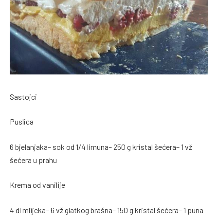
Sastojci
Puslica
6 bjelanjaka– sok od 1/4 limuna– 250 g kristal šećera– 1 vž
šećera u prahu
Krema od vanilije
4 dl mlijeka– 6 vž glatkog brašna– 150 g kristal šećera– 1 puna