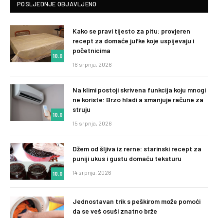
POSLJEDNJE OBJAVLJENO
Kako se pravi tijesto za pitu: provjeren
recept za domaće jufke koje uspijevaju i
početnicima
10.0
16 srpnja, 2026
Na klimi postoji skrivena funkcija koju mnogi
ne koriste: Brzo hladi a smanjuje račune za
struju
10.0
15 srpnja, 2026
Džem od šljiva iz rerne: starinski recept za
puniji ukus i gustu domaću teksturu
14 srpnja, 2026
10.0
Jednostavan trik s peškirom može pomoći
da se veš osuši znatno brže