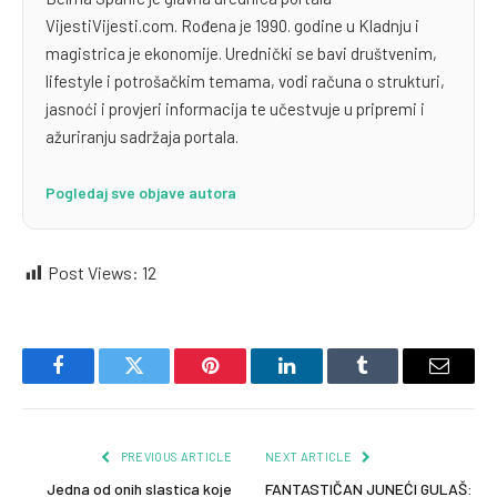
VijestiVijesti.com. Rođena je 1990. godine u Kladnju i
magistrica je ekonomije. Urednički se bavi društvenim,
lifestyle i potrošačkim temama, vodi računa o strukturi,
jasnoći i provjeri informacija te učestvuje u pripremi i
ažuriranju sadržaja portala.
Pogledaj sve objave autora
Post Views:
12
Facebook
Twitter
Pinterest
LinkedIn
Tumblr
Email
PREVIOUS ARTICLE
NEXT ARTICLE
Jedna od onih slastica koje
FANTASTIČAN JUNEĆI GULAŠ: