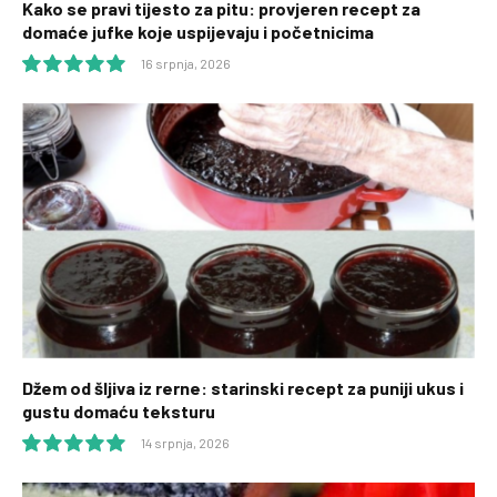
Kako se pravi tijesto za pitu: provjeren recept za
domaće jufke koje uspijevaju i početnicima
16 srpnja, 2026
10.0
Džem od šljiva iz rerne: starinski recept za puniji ukus i
gustu domaću teksturu
14 srpnja, 2026
10.0