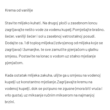
Krema od vanilije
Stavite mlijeko kuhati. Na drugoj ploči u zasebnom loncu
zagrijavajte nešto vode za vodenu kupelj.Pomješajte brašno,
šećer, vaniliji šećer i sol u zasebnoj vatrostalnoj posudi.
Dodajte ca. 1 dl toplog mlijeka (izdvojenog od mlijeka koje se
zagrijava) i žumanjke, te sve zamutite pjenjačom u glatku
smjesu. Postavite na lonac s vodom uz stalno mješanje
pjenjačom.
Kada ostatak mlijeka zakuha, ulijte ga u smjesu na vodenoj
kupelji uz konstantno mješanje.Zagrijavajte kremu na
vodenoj kupelji, dok se potpuno ne zgusne (mora biti vruća i
vrlo gusta), uz miksanje ručnim mikserom na najmanjoj
brzini.