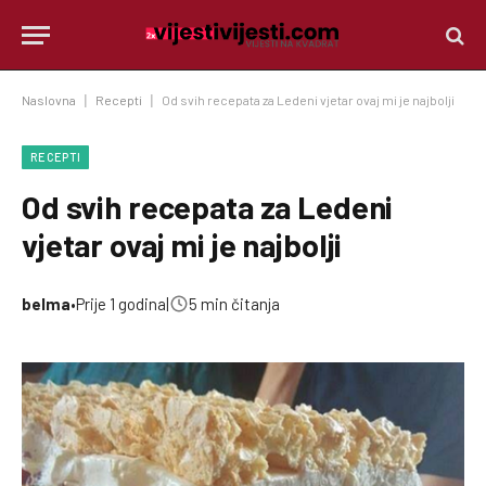
Naslovna
|
Recepti
|
Od svih recepata za Ledeni vjetar ovaj mi je najbolji
RECEPTI
Od svih recepata za Ledeni
vjetar ovaj mi je najbolji
belma
•
Prije 1 godina
|
5 min čitanja