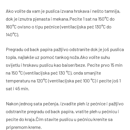
Ako volite da vam je puslica izvana hrskava i nešto tamnija,
dok je iznutra pjenasta i mekana.Pecite 1 sat na 150°C do
160°C ovisno o tipu pećnice (ventilacijska peć 130°C do
140°C).
Pregradu od back papira pažljivo odstranite dok je još puslica
topla, najlakše uz pomoć tankog noža.Ako volite suhu
svijetlu i hrskavu puslicu kao baiser/beze. Pecite prvo 15 min
na 150 °C (ventilacijska peć 130 °C), onda smanjite
temperaturu na 120°C (ventilacijska peć 100 °C) i pecite još 1
sat i 45 min.
Nakon jednog sata pečenja, izvadite pleh iz pećnice i pažljivo
odstranite pregradu od back papira, vratite pleh u pećnicu i
pecite do kraja.Čim stavite puslicu u pećnicu krenite sa
pripremom kreme.