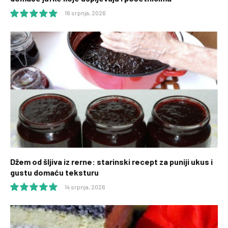
16 srpnja, 2026
10.0
Džem od šljiva iz rerne: starinski recept za puniji ukus i
gustu domaću teksturu
14 srpnja, 2026
10.0