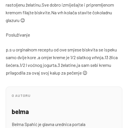
rastoljenu želatinu.Sve dobro izmiješajte i pripremljenom
kremom filajte biskvite.Na vrh kolača stavite čokoladnu
glazuru 😉
Posluživanje
p.s u orginalnom receptu od ove smjese biskvita se ispeku
samo dvije kore ,a omjer kreme je 1/2 slatkog vrhnja,13 žlica
šećera,1/2 l voćnog jogurta,3 želatine,ja sam sebi kremu
prilagodila za ovaj svoj kalup za pečenje 😉
O AUTORU
belma
Belma Spahić je glavna urednica portala