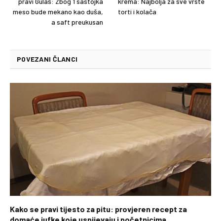
pravi Gulaš: Zbog 1 sastojka
krema: Najbolja za sve vrste
meso bude mekano kao duša,
torti i kolača
a saft preukusan
POVEZANI ČLANCI
Kako se pravi tijesto za pitu: provjeren recept za
domaće jufke koje uspijevaju i početnicima