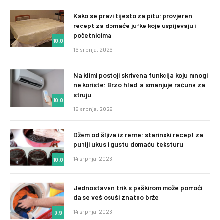
Kako se pravi tijesto za pitu: provjeren
recept za domaće jufke koje uspijevaju i
početnicima
10.0
16 srpnja, 2026
Na klimi postoji skrivena funkcija koju mnogi
ne koriste: Brzo hladi a smanjuje račune za
struju
10.0
15 srpnja, 2026
Džem od šljiva iz rerne: starinski recept za
puniji ukus i gustu domaću teksturu
14 srpnja, 2026
10.0
Jednostavan trik s peškirom može pomoći
da se veš osuši znatno brže
14 srpnja, 2026
9.9