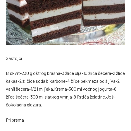
Sastojci
Biskvit-230 g oštrog brašna-3 žlice ulja-10 žlica šećera-2 žlice
kakaa-2 žličice soda bikarbone-4 žlice pekmeza od šljiva-2
vanil šećera-1/2 l mlijeka.Krema-300 ml voćnog jogurta-6
žlica šećera-300 ml slatkog vrhnja-8 listića želatine.Još-
čokoladna glazura.
Priprema