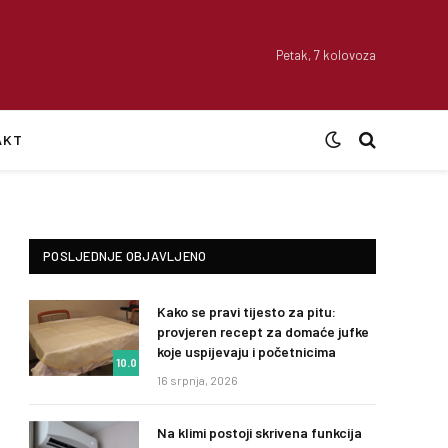
Petak, 7 kolovoza
AKT
POSLJEDNJE OBJAVLJENO
Kako se pravi tijesto za pitu:
provjeren recept za domaće jufke
koje uspijevaju i početnicima
10.0
16 srpnja, 2026
Na klimi postoji skrivena funkcija