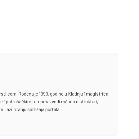
esti.com. Rođena je 1990. godine u Kladnju i magistrica
yle i potrošačkim temama, vodi računa o strukturi,
i i ažuriranju sadržaja portala.