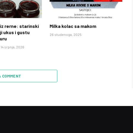
iz rerne: starinski
Milka kolac sa makom
ji ukus i gustu
26 studenoga, 2025
uru
14 srpnja, 2026
A COMMENT