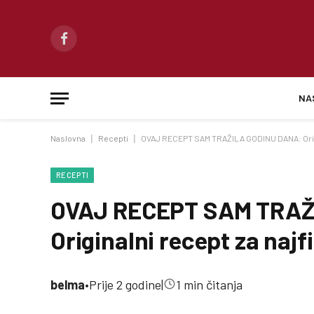
Facebook
NA
Naslovna
|
Recepti
|
OVAJ RECEPT SAM TRAŽILA GODINU DANA: Origina
RECEPTI
OVAJ RECEPT SAM TRAŽ
Originalni recept za najfi
belma
•
Prije 2 godine
|
1 min čitanja