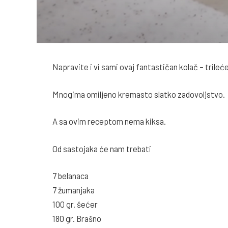
Napravite i vi sami ovaj fantastičan kolač – trileće
Mnogima omiljeno kremasto slatko zadovoljstvo.
A sa ovim receptom nema kiksa.
Od sastojaka će nam trebati
7 belanaca
7 žumanjaka
100 gr. šećer
180 gr. Brašno