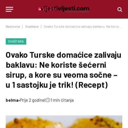
Naslovna
|
Svaštara
|
Ovako Turske domaćice zalivaju baklavu: Ne koriste šećerni sirup, a kore su veoma sočne – u 1 sastojku je trik! (Recept)
SVAŠTARA
Ovako Turske domaćice zalivaju
baklavu: Ne koriste šećerni
sirup, a kore su veoma sočne –
u 1 sastojku je trik! (Recept)
belma
•
Prije 2 godine
|
1 min čitanja