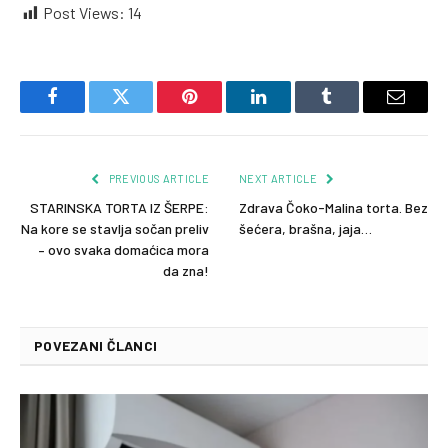
Post Views:
14
Facebook
Twitter
Pinterest
LinkedIn
Tumblr
Email
PREVIOUS ARTICLE
NEXT ARTICLE
STARINSKA TORTA IZ ŠERPE:
Zdrava Čoko-Malina torta. Bez
Na kore se stavlja sočan preliv
šećera, brašna, jaja…
– ovo svaka domaćica mora
da zna!
POVEZANI ČLANCI