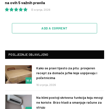
na ovih 5 važnih pravila
13 srpnja, 2026
10.0
ADD A COMMENT
POSLJEDNJE OBJAVLJENO
Kako se pravi tijesto za pitu: provjeren
recept za domaće jufke koje uspijevaju i
početnicima
10.0
16 srpnja, 2026
Na klimi postoji skrivena funkcija koju mnogi
ne koriste: Brzo hladi a smanjuje račune za
struju