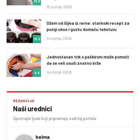
10.0
15 srpnja, 2026
Džem od šljiva iz rerne: starinski recept za
puniji ukus i gustu domaću teksturu
14 srpnja, 2026
10.0
Jednostavan trik s peškirom može pomoći
da se veš osuši znatno brže
14 srpnja, 2026
9.9
REDAKCIJA
Naši urednici
Upoznajte ljude koji pripremaju sadržaj portala.
belma