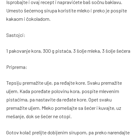
Isprobajte i ovaj recept i napravićete baš sočnu baklavu.
Umesto šećernog sirupa koristite mleko i preko je pospite
kakaom i čokoladom.
Sastojci:
1 pakovanje kora, 300 g pistaća, 3 šolje mleka, 3 šolje šećera
Priprema:
Tepsiju premažite ulje, pa ređajte kore. Svaku premažite
uljem. Kada poređate polovinu kora, pospite mlevenim
pistaćima, pa nastavite da ređate kore. Opet svaku
premažite uljem. Mleko pomešajte sa šećer i kuvajte, uz
mešanje, dok se šećer ne otopi.
Gotov kolač prelijte dobijenim sirupom, pa preko narendajte