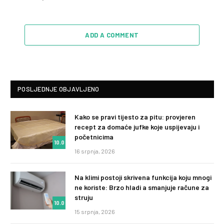
ADD A COMMENT
POSLJEDNJE OBJAVLJENO
Kako se pravi tijesto za pitu: provjeren
recept za domaće jufke koje uspijevaju i
početnicima
10.0
16 srpnja, 2026
Na klimi postoji skrivena funkcija koju mnogi
ne koriste: Brzo hladi a smanjuje račune za
struju
10.0
15 srpnja, 2026