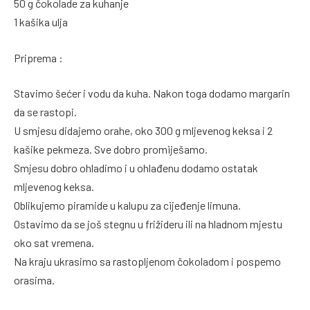
50 g čokolade za kuhanje
1 kašika ulja
Priprema :
Stavimo šećer i vodu da kuha. Nakon toga dodamo margarin
da se rastopi.
U smjesu didajemo orahe, oko 300 g mljevenog keksa i 2
kašike pekmeza. Sve dobro promiješamo.
Smjesu dobro ohladimo i u ohlađenu dodamo ostatak
mljevenog keksa.
Oblikujemo piramide u kalupu za cijeđenje limuna.
Ostavimo da se još stegnu u frižideru ili na hladnom mjestu
oko sat vremena.
Na kraju ukrasimo sa rastopljenom čokoladom i pospemo
orasima.