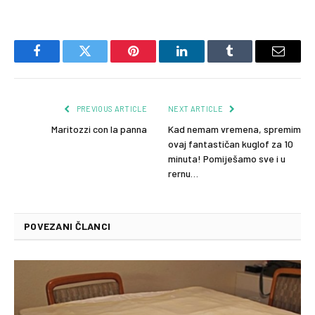
Facebook
Twitter
Pinterest
LinkedIn
Tumblr
Email
PREVIOUS ARTICLE
NEXT ARTICLE
Maritozzi con la panna
Kad nemam vremena, spremim
ovaj fantastičan kuglof za 10
minuta! Pomiješamo sve i u
rernu…
POVEZANI ČLANCI