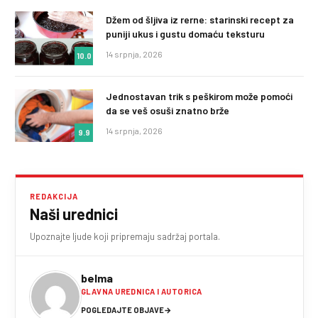
Džem od šljiva iz rerne: starinski recept za
puniji ukus i gustu domaću teksturu
14 srpnja, 2026
10.0
Jednostavan trik s peškirom može pomoći
da se veš osuši znatno brže
14 srpnja, 2026
9.9
REDAKCIJA
Naši urednici
Upoznajte ljude koji pripremaju sadržaj portala.
belma
GLAVNA UREDNICA I AUTORICA
POGLEDAJTE OBJAVE
→