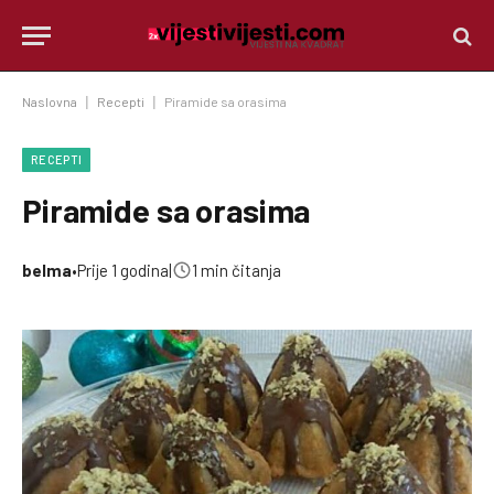
Naslovna
|
Recepti
|
Piramide sa orasima
RECEPTI
Piramide sa orasima
belma
•
Prije 1 godina
|
1 min čitanja