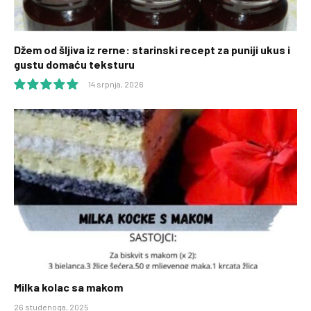
Džem od šljiva iz rerne: starinski recept za puniji ukus i
gustu domaću teksturu
14 srpnja, 2026
10.0
Milka kolac sa makom
26 studenoga, 2025