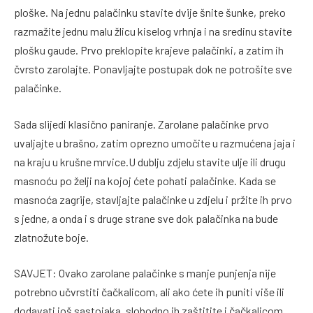
ploške. Na jednu palačinku stavite dvije šnite šunke, preko
razmažite jednu malu žlicu kiselog vrhnja i na sredinu stavite
plošku gaude. Prvo preklopite krajeve palačinki, a zatim ih
čvrsto zarolajte. Ponavljajte postupak dok ne potrošite sve
palačinke.
Sada slijedi klasično paniranje. Zarolane palačinke prvo
uvaljajte u brašno, zatim oprezno umočite u razmućena jaja i
na kraju u krušne mrvice.U dublju zdjelu stavite ulje ili drugu
masnoću po želji na kojoj ćete pohati palačinke. Kada se
masnoća zagrije, stavljajte palačinke u zdjelu i pržite ih prvo
s jedne, a onda i s druge strane sve dok palačinka na bude
zlatnožute boje.
SAVJET: Ovako zarolane palačinke s manje punjenja nije
potrebno učvrstiti čačkalicom, ali ako ćete ih puniti više ili
dodavati još sastojaka, slobodno ih zaštitite i čačkalicom