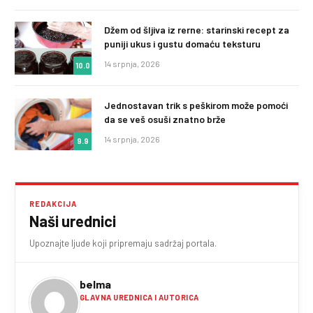
Džem od šljiva iz rerne: starinski recept za
puniji ukus i gustu domaću teksturu
14 srpnja, 2026
10.0
Jednostavan trik s peškirom može pomoći
da se veš osuši znatno brže
14 srpnja, 2026
9.9
REDAKCIJA
Naši urednici
Upoznajte ljude koji pripremaju sadržaj portala.
belma
GLAVNA UREDNICA I AUTORICA