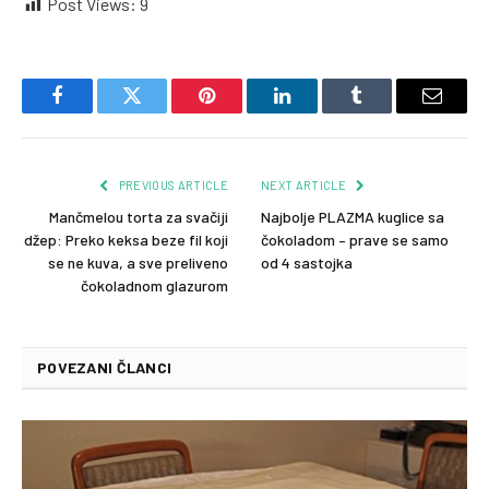
Post Views:
9
Facebook
Twitter
Pinterest
LinkedIn
Tumblr
Email
PREVIOUS ARTICLE
NEXT ARTICLE
Mančmelou torta za svačiji
Najbolje PLAZMA kuglice sa
džep: Preko keksa beze fil koji
čokoladom – prave se samo
se ne kuva, a sve preliveno
od 4 sastojka
čokoladnom glazurom
POVEZANI ČLANCI