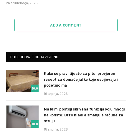
26 studenoga, 2025
ADD A COMMENT
POSLJEDNJE OBJAVLJENO
Kako se pravi tijesto za pitu: provjeren
recept za domaće jufke koje uspijevaju i
početnicima
10.0
16 srpnja, 2026
Na klimi postoji skrivena funkcija koju mnogi
ne koriste: Brzo hladi a smanjuje račune za
struju
10.0
15 srpnja, 2026