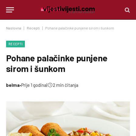
Naslovna
|
Recepti
|
Pohane palačinke punjene sirom i šunkom
RECEPTI
Pohane palačinke punjene
sirom i šunkom
belma
•
Prije 1 godina
|
2 min čitanja