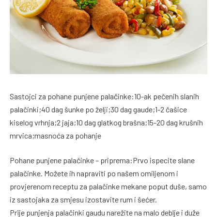
Sastojci za pohane punjene palačinke:10-ak pečenih slanih
palačinki;40 dag šunke po želji;30 dag gaude;1-2 čašice
kiselog vrhnja;2 jaja;10 dag glatkog brašna;15-20 dag krušnih
mrvica;masnoća za pohanje
Pohane punjene palačinke – priprema:Prvo ispecite slane
palačinke. Možete ih napraviti po našem omiljenom i
provjerenom receptu za palačinke mekane poput duše, samo
iz sastojaka za smjesu izostavite rum i šećer.
Prije punjenja palačinki gaudu narežite na malo deblje i duže