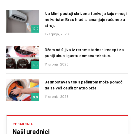
Na klimi postoji skrivena funkcija koju mnogi
ne koriste: Brzo hladi a smanjuje račune za
struju
10.0
15 srpnja, 2026
Džem od šljiva iz rerne: starinski recept za
puniji ukus i gustu domaću teksturu
14 srpnja, 2026
10.0
Jednostavan trik s peškirom može pomoći
da se veš osuši znatno brže
14 srpnja, 2026
9.9
REDAKCIJA
Naši urednici