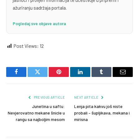
jasnoći i provjeri informacija te učestvuje u pripremi i
ažuriranju sadržaja portala.
Pogledaj sve objave autora
Post Views:
12
Facebook
Twitter
Pinterest
LinkedIn
Tumblr
Email
PREVIOUS ARTICLE
NEXT ARTICLE
Junetina u saftu:
Lenja pita kakvu još niste
Nevjerovatno mekane šnicle u
probali – šupljikava, mekana i
rangu sa najboljim mesom
mirisna