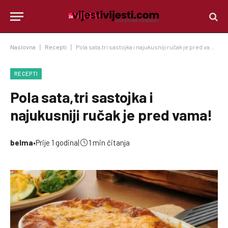
Naslovna
|
Recepti
|
Pola sata,tri sastojka i najukusniji ručak je pred vama!
RECEPTI
Pola sata,tri sastojka i
najukusniji ručak je pred vama!
belma
•
Prije 1 godina
|
1 min čitanja