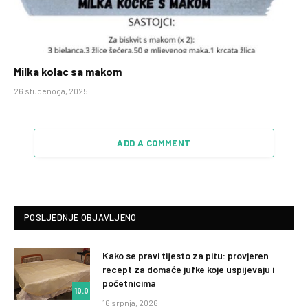
Milka kolac sa makom
26 studenoga, 2025
ADD A COMMENT
POSLJEDNJE OBJAVLJENO
Kako se pravi tijesto za pitu: provjeren
recept za domaće jufke koje uspijevaju i
početnicima
10.0
16 srpnja, 2026