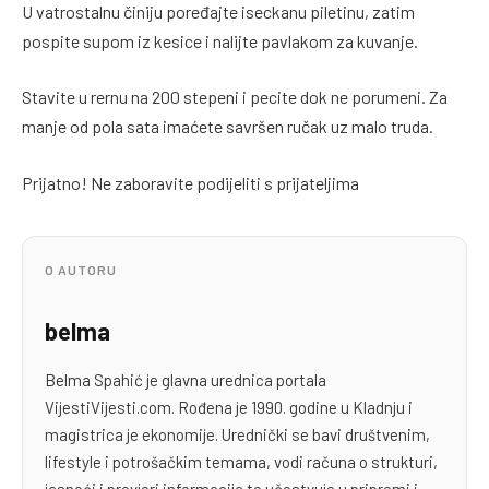
U vatrostalnu činiju poređajte iseckanu piletinu, zatim
pospite supom iz kesice i nalijte pavlakom za kuvanje.
Stavite u rernu na 200 stepeni i pecite dok ne porumeni. Za
manje od pola sata imaćete savršen ručak uz malo truda.
Prijatno! Ne zaboravite podijeliti s prijateljima
O AUTORU
belma
Belma Spahić je glavna urednica portala
VijestiVijesti.com. Rođena je 1990. godine u Kladnju i
magistrica je ekonomije. Urednički se bavi društvenim,
lifestyle i potrošačkim temama, vodi računa o strukturi,