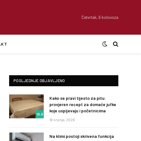
Četvrtak, 6 kolovoza
AKT
POSLJEDNJE OBJAVLJENO
Kako se pravi tijesto za pitu:
provjeren recept za domaće jufke
koje uspijevaju i početnicima
10.0
16 srpnja, 2026
Na klimi postoji skrivena funkcija