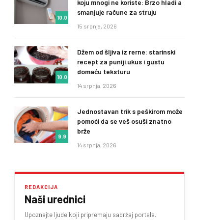
koju mnogi ne koriste: Brzo hladi a
smanjuje račune za struju
10.0
15 srpnja, 2026
Džem od šljiva iz rerne: starinski
recept za puniji ukus i gustu
domaću teksturu
10.0
14 srpnja, 2026
Jednostavan trik s peškirom može
pomoći da se veš osuši znatno
brže
9.9
14 srpnja, 2026
REDAKCIJA
Naši urednici
Upoznajte ljude koji pripremaju sadržaj portala.