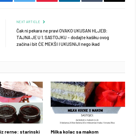
Facebook
Twitter
Pinterest
LinkedIn
Tumblr
Email
NEXT ARTICLE
Čak ni pekara ne pravi OVAKO UKUSAN HLJEB:
TAJNA JE U 1. SASTOJKU – dodajte kašiku ovog
začina i bit ĆE MEKŠI I UKUSNIJI nego ikad
iz rerne: starinski
Milka kolac sa makom