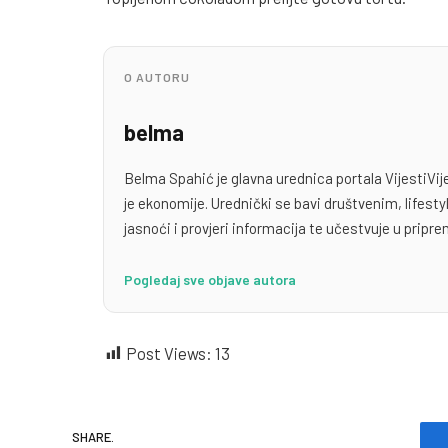
O AUTORU
belma
Belma Spahić je glavna urednica portala VijestiVij
je ekonomije. Urednički se bavi društvenim, lifest
jasnoći i provjeri informacija te učestvuje u priprem
Pogledaj sve objave autora
Post Views:
13
SHARE.