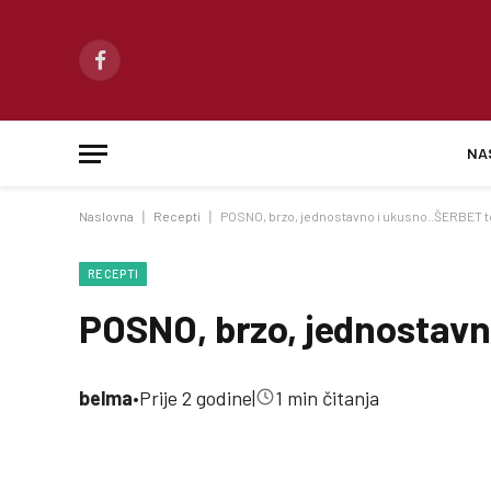
Facebook
NA
Naslovna
|
Recepti
|
POSNO, brzo, jednostavno i ukusno..ŠERBET t
RECEPTI
POSNO, brzo, jednostavn
belma
•
Prije 2 godine
|
1 min čitanja