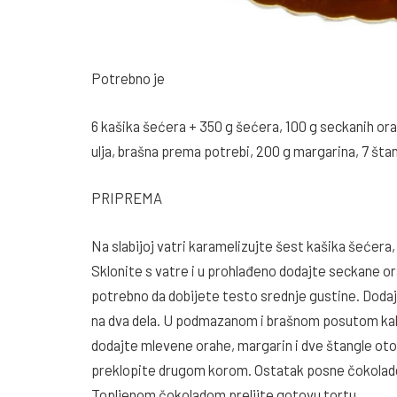
Potrebno je
6 kašika šećera + 350 g šećera, 100 g seckanih ora
ulja, brašna prema potrebi, 200 g margarina, 7 šta
PRIPREMA
Na slabijoj vatri karamelizujte šest kašika šećera,
Sklonite s vatre i u prohlađeno dodajte seckane ora
potrebno da dobijete testo srednje gustine. Dodaj
na dva dela. U podmazanom i brašnom posutom kal
dodajte mlevene orahe, margarin i dve štangle oto
preklopite drugom korom. Ostatak posne čokolade 
Topljenom čokoladom prelijte gotovu tortu.