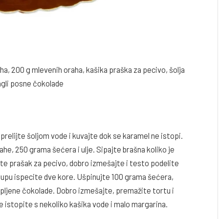
ha, 200 g mlevenih oraha, kašika praška za pecivo, šolja
ngli posne čokolade
 prelijte šoljom vode i kuvajte dok se karamel ne istopi.
he, 250 grama šećera i ulje. Sipajte brašna koliko je
te prašak za pecivo, dobro izmešajte i testo podelite
upu ispecite dve kore. Ušpinujte 100 grama šećera,
pljene čokolade. Dobro izmešajte, premažite tortu i
istopite s nekoliko kašika vode i malo margarina.