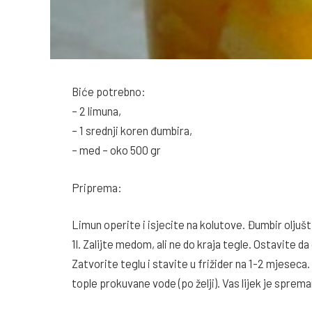
Biće potrebno:
– 2 limuna,
– 1 srednji koren đumbira,
– med – oko 500 gr
Priprema:
Limun operite i isjecite na kolutove. Đumbir oljušti
1l. Zalijte medom, ali ne do kraja tegle. Ostavite da
Zatvorite teglu i stavite u frižider na 1-2 mjesec
tople prokuvane vode (po želji). Vas lijek je spre