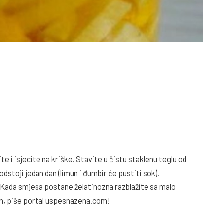
te i isjecite na kriške. Stavite u čistu staklenu teglu od
 odstoji jedan dan (limun i đumbir će pustiti sok).
a. Kada smjesa postane želatinozna razblažite sa malo
man, piše portal uspesnazena.com!