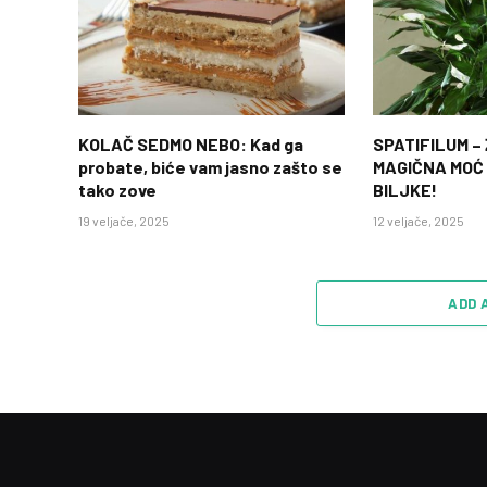
KOLAČ SEDMO NEBO: Kad ga
SPATIFILUM –
probate, biće vam jasno zašto se
MAGIČNA MOĆ
tako zove
BILJKE!
19 veljače, 2025
12 veljače, 2025
ADD 