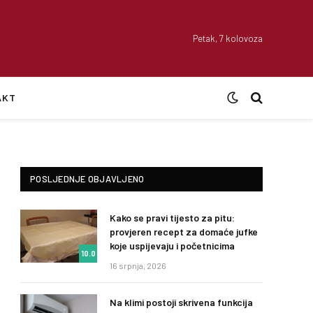
Petak, 7 kolovoza
AKT
POSLJEDNJE OBJAVLJENO
Kako se pravi tijesto za pitu:
provjeren recept za domaće jufke
koje uspijevaju i početnicima
10.0
16 srpnja, 2026
Na klimi postoji skrivena funkcija