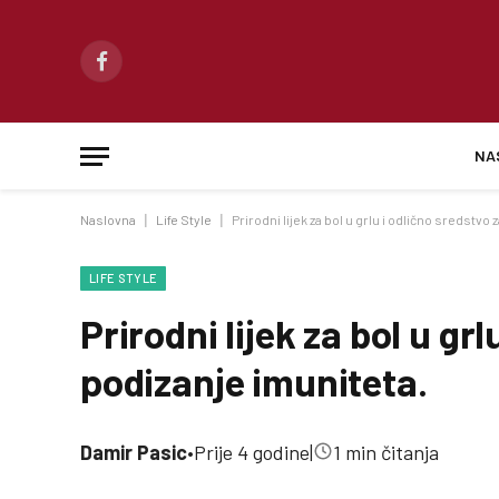
Facebook
NA
Naslovna
|
Life Style
|
Prirodni lijek za bol u grlu i odlično sredstvo
LIFE STYLE
Prirodni lijek za bol u gr
podizanje imuniteta.
Damir Pasic
•
Prije 4 godine
|
1 min čitanja