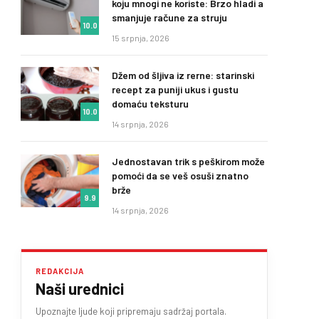
koju mnogi ne koriste: Brzo hladi a
smanjuje račune za struju
10.0
15 srpnja, 2026
Džem od šljiva iz rerne: starinski
recept za puniji ukus i gustu
domaću teksturu
10.0
14 srpnja, 2026
Jednostavan trik s peškirom može
pomoći da se veš osuši znatno
brže
9.9
14 srpnja, 2026
REDAKCIJA
Naši urednici
Upoznajte ljude koji pripremaju sadržaj portala.