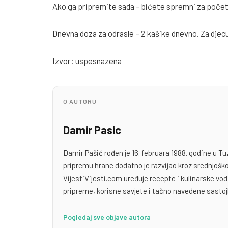
Ako ga pripremite sada – bićete spremni za poče
Dnevna doza za odrasle – 2 kašike dnevno. Za djecu
Izvor: uspesnazena
O AUTORU
Damir Pasic
Damir Pašić rođen je 16. februara 1988. godine u Tu
pripremu hrane dodatno je razvijao kroz srednjoško
VijestiVijesti.com uređuje recepte i kulinarske v
pripreme, korisne savjete i tačno navedene sastoj
Pogledaj sve objave autora