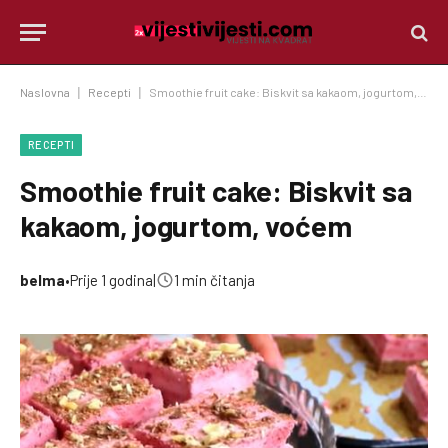
Naslovna
|
Recepti
|
Smoothie fruit cake: Biskvit sa kakaom, jogurtom, voćem
RECEPTI
Smoothie fruit cake: Biskvit sa
kakaom, jogurtom, voćem
belma
•
Prije 1 godina
|
1 min čitanja