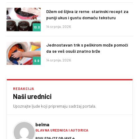
Džem od šljiva iz rerne: starinski recept za
puniji ukus i gustu domaću teksturu
14 srpnja, 2026
10.0
Jednostavan trik s peškirom može pomoći
da se veš osuši znatno brže
14 srpnja, 2026
9.9
REDAKCIJA
Naši urednici
Upoznajte ljude koji pripremaju sadržaj portala.
belma
GLAVNA UREDNICA I AUTORICA
POGLEDAJTE OBJAVE
→