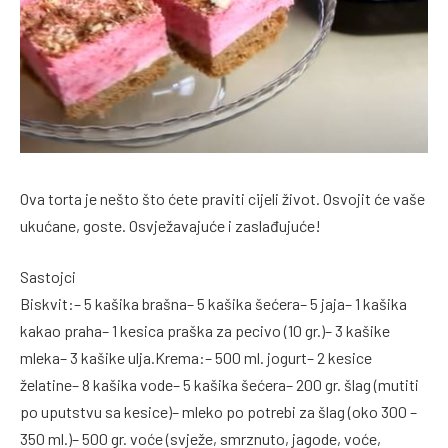
Ova torta je nešto što ćete praviti cijeli život. Osvojit će vaše
ukućane, goste. Osvježavajuće i zaslađujuće!
Sastojci
Biskvit:– 5 kašika brašna– 5 kašika šećera– 5 jaja– 1 kašika
kakao praha– 1 kesica praška za pecivo (10 gr.)– 3 kašike
mleka– 3 kašike ulja.Krema:– 500 ml. jogurt– 2 kesice
želatine– 8 kašika vode– 5 kašika šećera– 200 gr. šlag (mutiti
po uputstvu sa kesice)– mleko po potrebi za šlag (oko 300 –
350 ml.)– 500 gr. voće (svježe, smrznuto, jagode, voće,