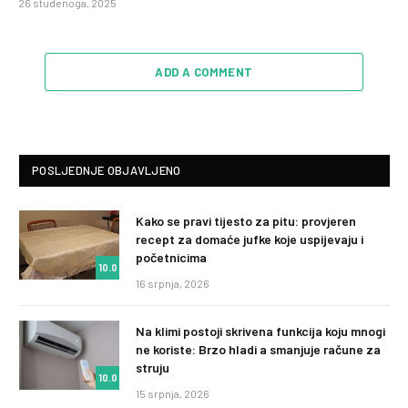
26 studenoga, 2025
ADD A COMMENT
POSLJEDNJE OBJAVLJENO
Kako se pravi tijesto za pitu: provjeren
recept za domaće jufke koje uspijevaju i
početnicima
10.0
16 srpnja, 2026
Na klimi postoji skrivena funkcija koju mnogi
ne koriste: Brzo hladi a smanjuje račune za
struju
10.0
15 srpnja, 2026