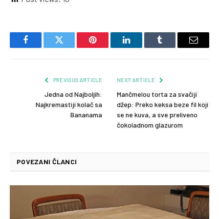
Facebook
Twitter
Pinterest
LinkedIn
Tumblr
Email
PREVIOUS ARTICLE
NEXT ARTICLE
Jedna od Najboljih:
Mančmelou torta za svačiji
Najkremastiji kolač sa
džep: Preko keksa beze fil koji
Bananama
se ne kuva, a sve preliveno
čokoladnom glazurom
POVEZANI ČLANCI