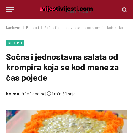
Naslovna
|
Recepti
|
Sočna i jednostavna salata od krompira koja se kod mene za čas pojede
RECEPTI
Sočna i jednostavna salata od
krompira koja se kod mene za
čas pojede
belma
•
Prije 1 godina
|
1 min čitanja