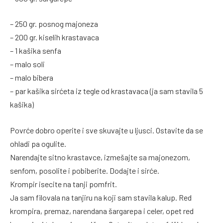
– 250 gr. posnog majoneza
– 200 gr. kiselih krastavaca
– 1 kašika senfa
– malo soli
– malo bibera
– par kašika sirćeta iz tegle od krastavaca (ja sam stavila 5
kašika)
Povrće dobro operite i sve skuvajte u ljusci. Ostavite da se
ohladi pa ogulite.
Narendajte sitno krastavce, izmešajte sa majonezom,
senfom, posolite i pobiberite. Dodajte i sirće.
Krompir isecite na tanji pomfrit.
Ja sam filovala na tanjiru na koji sam stavila kalup. Red
krompira, premaz, narendana šargarepa i celer, opet red