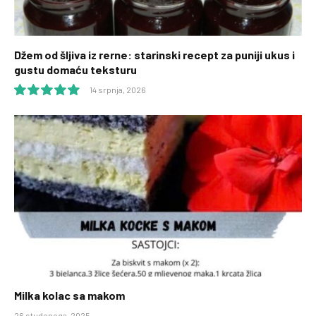
Džem od šljiva iz rerne: starinski recept za puniji ukus i
gustu domaću teksturu
14 srpnja, 2026
10.0
Milka kolac sa makom
26 studenoga, 2025