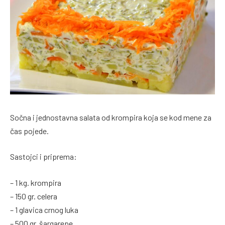
Sočna i jednostavna salata od krompira koja se kod mene za
čas pojede.
Sastojci i priprema:
– 1 kg. krompira
– 150 gr. celera
– 1 glavica crnog luka
– 500 gr. šargarepe