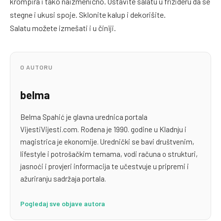
krompira i tako naizmenično. Ostavite salatu u frižideru da se
stegne i ukusi spoje. Sklonite kalup i dekorišite.
Salatu možete izmešati i u činiji.
O AUTORU
belma
Belma Spahić je glavna urednica portala
VijestiVijesti.com. Rođena je 1990. godine u Kladnju i
magistrica je ekonomije. Urednički se bavi društvenim,
lifestyle i potrošačkim temama, vodi računa o strukturi,
jasnoći i provjeri informacija te učestvuje u pripremi i
ažuriranju sadržaja portala.
Pogledaj sve objave autora