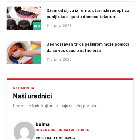
Džem od šljiva iz rerne: starinski recept za
puniji ukus i gustu domaću teksturu
14 srpnja, 2026
10.0
Jednostavan trik s peškirom može pomoći
da se veš osuši znatno brže
14 srpnja, 2026
9.9
REDAKCIJA
Naši urednici
Upoznajte ljude koji pripremaju sadržaj portala.
belma
GLAVNA UREDNICA I AUTORICA
POGLEDAJTE OBJAVE
→