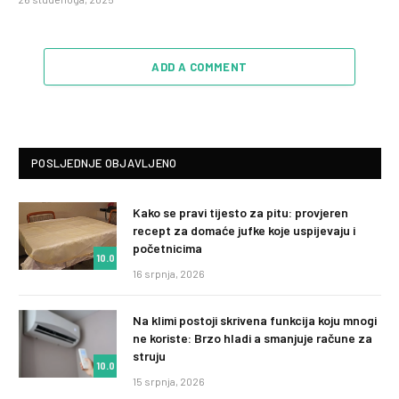
ADD A COMMENT
POSLJEDNJE OBJAVLJENO
Kako se pravi tijesto za pitu: provjeren
recept za domaće jufke koje uspijevaju i
početnicima
10.0
16 srpnja, 2026
Na klimi postoji skrivena funkcija koju mnogi
ne koriste: Brzo hladi a smanjuje račune za
struju
10.0
15 srpnja, 2026