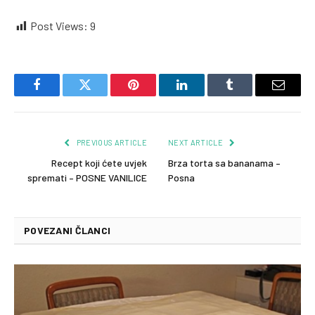
Post Views:
9
Facebook
Twitter
Pinterest
LinkedIn
Tumblr
Email
PREVIOUS ARTICLE
NEXT ARTICLE
Recept koji ćete uvjek
Brza torta sa bananama –
spremati – POSNE VANILICE
Posna
POVEZANI ČLANCI