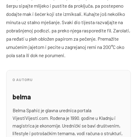
šerpu sipajte mlijeko i pustite da proključa, pa postepeno
dodajte mak i šećer koji ste izmiksali. Kuhajte još nekoliko
minuta uz stalno mješanje. Svaki dio tijesta razvaljajte na
pobrašnjenoj podlozi, pa preko njega rasporedite fil. Zarolati,
pa ređati u pleh obložen papirom za pečenje. Premažite
umućenim jajetom i pecite u zagrejanoj rerni na 200°C oko
pola sata ili dok ne porumeni.
O AUTORU
belma
Belma Spahić je glavna urednica portala
VijestiVijesti.com. Rođena je 1990. godine u Kladnju i
magistrica je ekonomije. Urednički se bavi društvenim,
lifestyle i potrošačkim temama, vodi računa o strukturi,