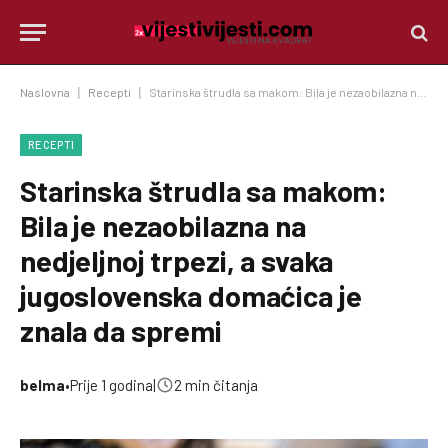
Naslovna
|
Recepti
|
Starinska štrudla sa makom: Bila je nezaobilazna na nedjeljnoj trpezi, a svaka jugoslovenska domaćica je znala da spremi
RECEPTI
Starinska štrudla sa makom:
Bila je nezaobilazna na
nedjeljnoj trpezi, a svaka
jugoslovenska domaćica je
znala da spremi
belma
•
Prije 1 godina
|
2 min čitanja