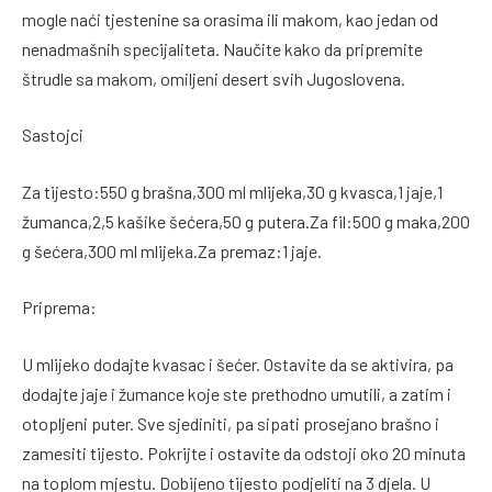
mogle naći tjestenine sa orasima ili makom, kao jedan od
nenadmašnih specijaliteta. Naučite kako da pripremite
štrudle sa makom, omiljeni desert svih Jugoslovena.
Sastojci
Za tijesto:550 g brašna,300 ml mlijeka,30 g kvasca,1 jaje,1
žumanca,2,5 kašike šećera,50 g putera.Za fil:500 g maka,200
g šećera,300 ml mlijeka.Za premaz:1 jaje.
Priprema:
U mlijeko dodajte kvasac i šećer. Ostavite da se aktivira, pa
dodajte jaje i žumance koje ste prethodno umutili, a zatim i
otopljeni puter. Sve sjediniti, pa sipati prosejano brašno i
zamesiti tijesto. Pokrijte i ostavite da odstoji oko 20 minuta
na toplom mjestu. Dobijeno tijesto podjeliti na 3 djela. U