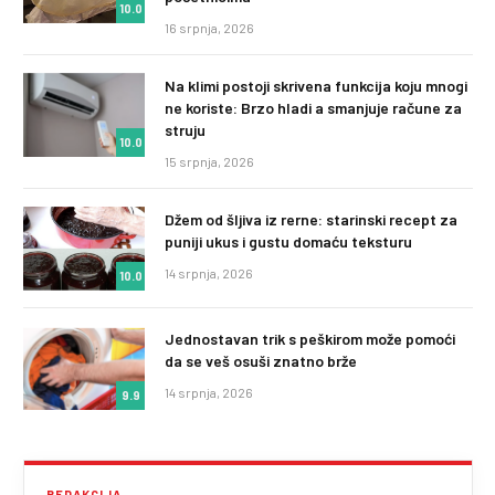
10.0
16 srpnja, 2026
Na klimi postoji skrivena funkcija koju mnogi
ne koriste: Brzo hladi a smanjuje račune za
struju
10.0
15 srpnja, 2026
Džem od šljiva iz rerne: starinski recept za
puniji ukus i gustu domaću teksturu
14 srpnja, 2026
10.0
Jednostavan trik s peškirom može pomoći
da se veš osuši znatno brže
14 srpnja, 2026
9.9
REDAKCIJA