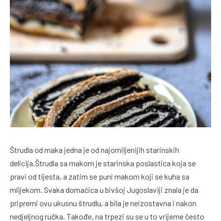
Štrudla od maka jedna je od najomiljenijih starinskih
delicija.Štrudla sa makom je starinska poslastica koja se
pravi od tijesta, a zatim se puni makom koji se kuha sa
mlijekom. Svaka domaćica u bivšoj Jugoslaviji znala je da
pripremi ovu ukusnu štrudlu, a bila je neizostavna i nakon
nedjeljnog ručka. Takođe, na trpezi su se u to vrijeme često