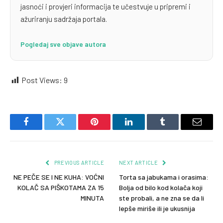
jasnoći i provjeri informacija te učestvuje u pripremi i
ažuriranju sadržaja portala.
Pogledaj sve objave autora
Post Views:
9
Facebook
Twitter
Pinterest
LinkedIn
Tumblr
Email
PREVIOUS ARTICLE
NEXT ARTICLE
NE PEČE SE I NE KUHA: VOĆNI
Torta sa jabukama i orasima:
KOLAČ SA PIŠKOTAMA ZA 15
Bolja od bilo kod kolača koji
MINUTA
ste probali, a ne zna se da li
lepše miriše ili je ukusnija