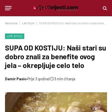
Naslovna
|
Life Style
|
SUPA OD KOSTIJU: Naši stari su dobro znali za benefite ovog jela – okrepljuje celo telo
LIFE STYLE
SUPA OD KOSTIJU: Naši stari su
dobro znali za benefite ovog
jela – okrepljuje celo telo
Damir Pasic
•
Prije 3 godine
|
3 min čitanja