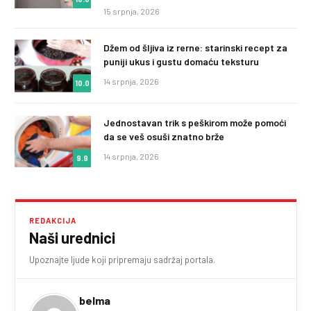
15 srpnja, 2026
Džem od šljiva iz rerne: starinski recept za
puniji ukus i gustu domaću teksturu
14 srpnja, 2026
10.0
Jednostavan trik s peškirom može pomoći
da se veš osuši znatno brže
14 srpnja, 2026
9.9
REDAKCIJA
Naši urednici
Upoznajte ljude koji pripremaju sadržaj portala.
belma