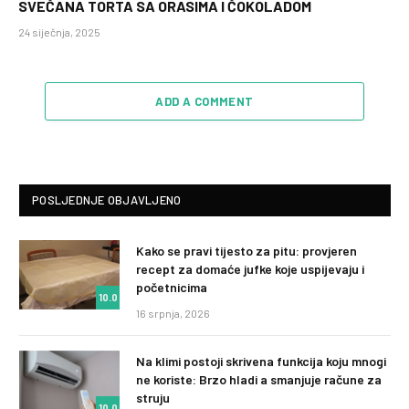
SVEČANA TORTA SA ORASIMA I ČOKOLADOM
24 siječnja, 2025
ADD A COMMENT
POSLJEDNJE OBJAVLJENO
Kako se pravi tijesto za pitu: provjeren
recept za domaće jufke koje uspijevaju i
početnicima
10.0
16 srpnja, 2026
Na klimi postoji skrivena funkcija koju mnogi
ne koriste: Brzo hladi a smanjuje račune za
struju
10.0