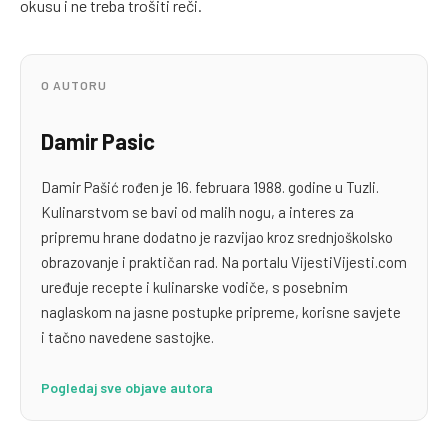
okusu i ne treba trošiti reči.
O AUTORU
Damir Pasic
Damir Pašić rođen je 16. februara 1988. godine u Tuzli.
Kulinarstvom se bavi od malih nogu, a interes za
pripremu hrane dodatno je razvijao kroz srednjoškolsko
obrazovanje i praktičan rad. Na portalu VijestiVijesti.com
uređuje recepte i kulinarske vodiče, s posebnim
naglaskom na jasne postupke pripreme, korisne savjete
i tačno navedene sastojke.
Pogledaj sve objave autora