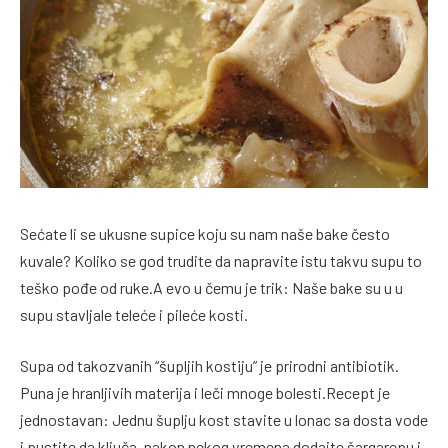
Sećate li se ukusne supice koju su nam naše bake često
kuvale? Koliko se god trudite da napravite istu takvu supu to
teško pođe od ruke.A evo u čemu je trik: Naše bake su u u
supu stavljale teleće i pileće kosti.
Supa od takozvanih “šupljih kostiju” je prirodni antibiotik.
Puna je hranljivih materija i leči mnoge bolesti.Recept je
jednostavan: Jednu šuplju kost stavite u lonac sa dosta vode
i pustite da ključa, nakon nekog vremena dodajte šargarepu i