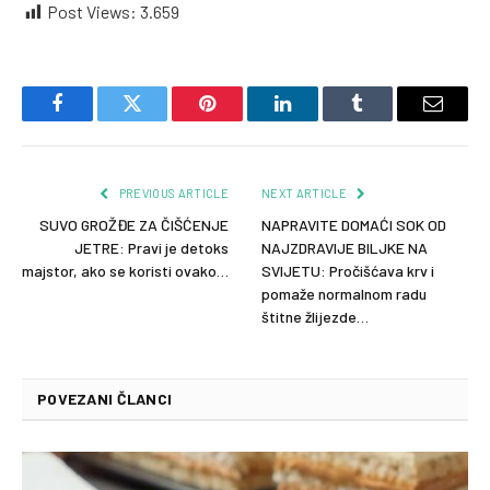
Post Views:
3.659
Facebook
Twitter
Pinterest
LinkedIn
Tumblr
Email
PREVIOUS ARTICLE
NEXT ARTICLE
SUVO GROŽĐE ZA ČIŠĆENJE
NAPRAVITE DOMAĆI SOK OD
JETRE: Pravi je detoks
NAJZDRAVIJE BILJKE NA
majstor, ako se koristi ovako…
SVIJETU: Pročišćava krv i
pomaže normalnom radu
štitne žlijezde…
POVEZANI ČLANCI