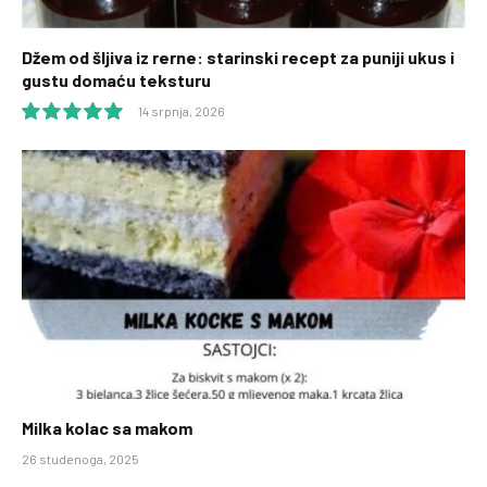
Džem od šljiva iz rerne: starinski recept za puniji ukus i
gustu domaću teksturu
14 srpnja, 2026
10.0
Milka kolac sa makom
26 studenoga, 2025