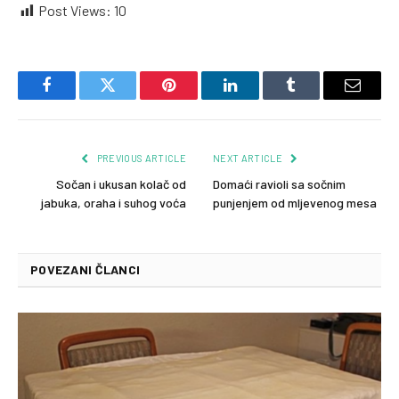
Post Views:
10
Facebook
Twitter
Pinterest
LinkedIn
Tumblr
Email
PREVIOUS ARTICLE
NEXT ARTICLE
Sočan i ukusan kolač od
Domaći ravioli sa sočnim
jabuka, oraha i suhog voća
punjenjem od mljevenog mesa
POVEZANI ČLANCI