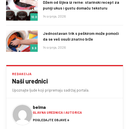
Džem od šljiva iz rerne: starinski recept za
puniji ukus i gustu domaću teksturu
14 srpnja, 2026
10.0
Jednostavan trik s peškirom može pomoći
da se veš osuši znatno brže
14 srpnja, 2026
9.9
REDAKCIJA
Naši urednici
Upoznajte ljude koji pripremaju sadržaj portala.
belma
GLAVNA UREDNICA I AUTORICA
POGLEDAJTE OBJAVE
→