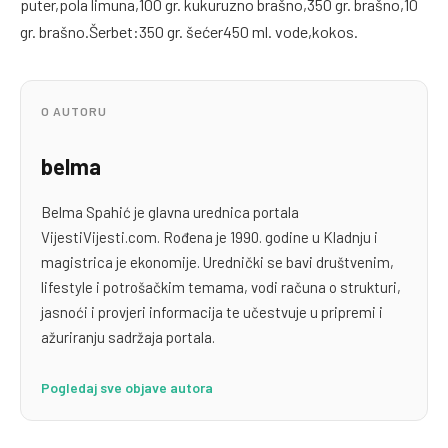
puter,pola limuna,100 gr. kukuruzno brašno,350 gr. brašno,10
gr. brašno.Šerbet:350 gr. šećer450 ml. vode,kokos.
O AUTORU
belma
Belma Spahić je glavna urednica portala
VijestiVijesti.com. Rođena je 1990. godine u Kladnju i
magistrica je ekonomije. Urednički se bavi društvenim,
lifestyle i potrošačkim temama, vodi računa o strukturi,
jasnoći i provjeri informacija te učestvuje u pripremi i
ažuriranju sadržaja portala.
Pogledaj sve objave autora