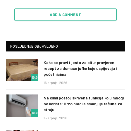
ADD A COMMENT
POSLJEDNJE OBJAVLJENO
Kako se pravi tijesto za pitu: provjeren
recept za domaće jufke koje uspijevaju i
početnicima
10.0
16 srpnja, 2026
Na klimi postoji skrivena funkcija koju mnogi
ne koriste: Brzo hladi a smanjuje račune za
struju
10.0
15 srpnja, 2026