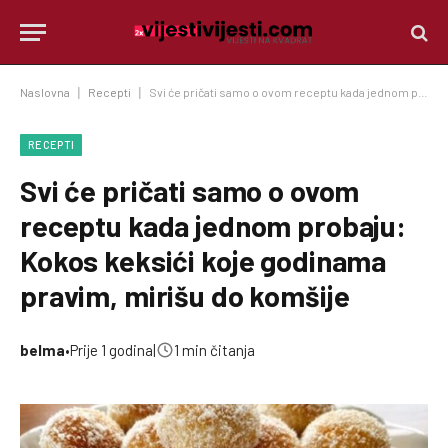
Naslovna
|
Recepti
|
Svi će pričati samo o ovom receptu kada jednom probaju: Kokos keksići koje godinama pravim, mirišu do komšije
RECEPTI
Svi će pričati samo o ovom
receptu kada jednom probaju:
Kokos keksići koje godinama
pravim, mirišu do komšije
belma
•
Prije 1 godina
|
1 min čitanja