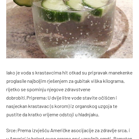
Iako je voda s krastavcima hit otkad su pripravak manekenke
proglasile najboljim rješenjem za gubitak viška kilograma,
rijetko se spominju njegove zdravstvene
dobrobiti.Priprema:U dvije litre vode stavite očišćen i
nasjeckan krastavac (s korom) iz organskog uzgoja te
pustite da kratko vrijeme odstoji u hladnjaku.
Srce:Prema izvješću Američke asocijacije za zdravlje srca, i
u Americi je bolest ovog organa prvi uzročnik smrti. Pametan