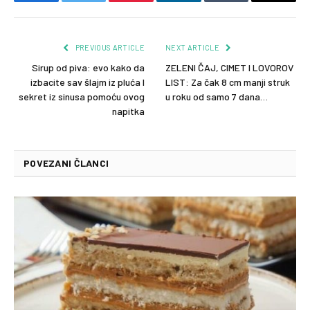
Facebook
Twitter
Pinterest
LinkedIn
Tumblr
Email
PREVIOUS ARTICLE
NEXT ARTICLE
Sirup od piva: evo kako da
ZELENI ČAJ, CIMET I LOVOROV
izbacite sav šlajm iz pluća I
LIST: Za čak 8 cm manji struk
sekret iz sinusa pomoću ovog
u roku od samo 7 dana…
napitka
POVEZANI ČLANCI