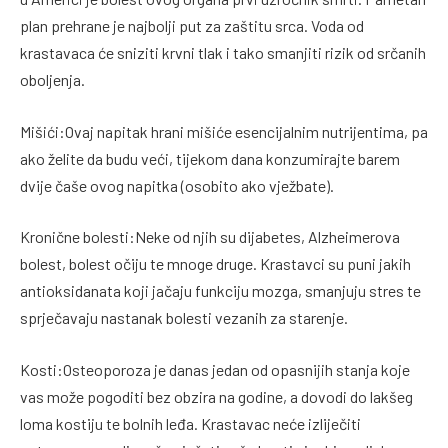
plan prehrane je najbolji put za zaštitu srca. Voda od
krastavaca će sniziti krvni tlak i tako smanjiti rizik od srčanih
oboljenja.
Mišići:Ovaj napitak hrani mišiće esencijalnim nutrijentima, pa
ako želite da budu veći, tijekom dana konzumirajte barem
dvije čaše ovog napitka (osobito ako vježbate).
Kronične bolesti:Neke od njih su dijabetes, Alzheimerova
bolest, bolest očiju te mnoge druge. Krastavci su puni jakih
antioksidanata koji jačaju funkciju mozga, smanjuju stres te
sprječavaju nastanak bolesti vezanih za starenje.
Kosti:Osteoporoza je danas jedan od opasnijih stanja koje
vas može pogoditi bez obzira na godine, a dovodi do lakšeg
loma kostiju te bolnih leđa. Krastavac neće izliječiti