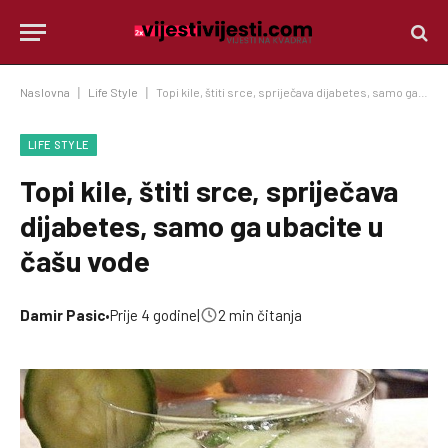
Naslovna
|
Life Style
|
Topi kile, štiti srce, spriječava dijabetes, samo ga ubacite u čašu vode
LIFE STYLE
Topi kile, štiti srce, spriječava
dijabetes, samo ga ubacite u
čašu vode
Damir Pasic
•
Prije 4 godine
|
2 min čitanja