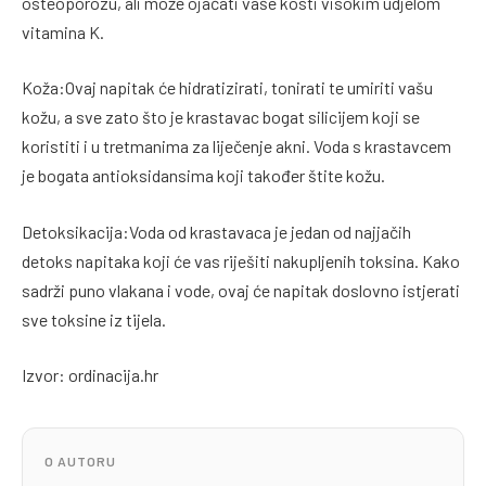
osteoporozu, ali može ojačati vaše kosti visokim udjelom
vitamina K.
Koža:Ovaj napitak će hidratizirati, tonirati te umiriti vašu
kožu, a sve zato što je krastavac bogat silicijem koji se
koristiti i u tretmanima za liječenje akni. Voda s krastavcem
je bogata antioksidansima koji također štite kožu.
Detoksikacija:Voda od krastavaca je jedan od najjačih
detoks napitaka koji će vas riješiti nakupljenih toksina. Kako
sadrži puno vlakana i vode, ovaj će napitak doslovno istjerati
sve toksine iz tijela.
Izvor: ordinacija.hr
O AUTORU