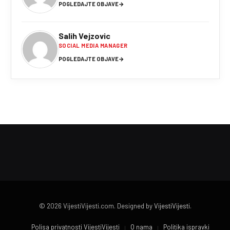
POGLEDAJTE OBJAVE
→
Salih Vejzovic
SOCIAL MEDIA MANAGER
POGLEDAJTE OBJAVE
→
© 2026 VijestiVijesti.com. Designed by
VijestiVijesti
.
Polisa privatnosti VijestiVijesti
O nama
Politika ispravki