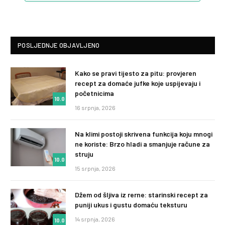
POSLJEDNJE OBJAVLJENO
Kako se pravi tijesto za pitu: provjeren
recept za domaće jufke koje uspijevaju i
početnicima
10.0
16 srpnja, 2026
Na klimi postoji skrivena funkcija koju mnogi
ne koriste: Brzo hladi a smanjuje račune za
struju
10.0
15 srpnja, 2026
Džem od šljiva iz rerne: starinski recept za
puniji ukus i gustu domaću teksturu
14 srpnja, 2026
10.0