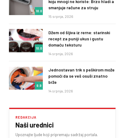
koju mnogi ne koriste: Brzo hladi a
smanjuje račune za struju
10.0
15 srpnja, 2026
Džem od šljiva iz rerne: starinski
recept za puniji ukus i gustu
domaću teksturu
10.0
14 srpnja, 2026
Jednostavan trik s peškirom može
pomoći da se veš osuši znatno
brže
9.9
14 srpnja, 2026
REDAKCIJA
Naši urednici
Upoznajte ljude koji pripremaju sadržaj portala.