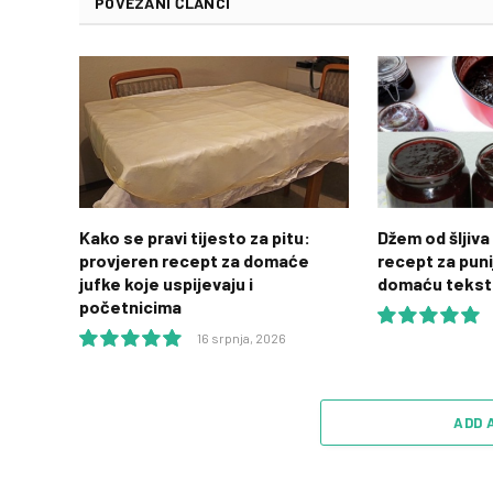
POVEZANI ČLANCI
Kako se pravi tijesto za pitu:
Džem od šljiva 
provjeren recept za domaće
recept za puni
jufke koje uspijevaju i
domaću tekst
početnicima
16 srpnja, 2026
10.0
10.0
ADD 