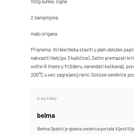
100g šunke, čajne
2 šampinjona
malo origana
Priprema: Kriške hleba staviti u pleh obložen papi
nakvasiti hleb (po 3 kašičice). Zatim premazati kri
volite ili imate u frižideru, narendati kačkavalj, p
200°C u već zagrejanoj rerni. Gotove sendviče po
O AUTORU
belma
Belma Spahić je glavna urednica portala VijestiVij