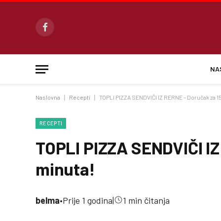
Facebook
NA
Naslovna
|
Recepti
|
TOPLI PIZZA SENDVIČI IZ RERNE – Doručak za 1
RECEPTI
TOPLI PIZZA SENDVIČI IZ
minuta!
belma
•
Prije 1 godina
|
1 min čitanja