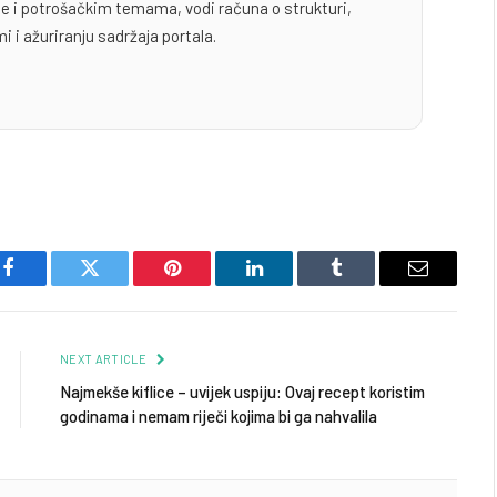
yle i potrošačkim temama, vodi računa o strukturi,
i i ažuriranju sadržaja portala.
Facebook
Twitter
Pinterest
LinkedIn
Tumblr
Email
NEXT ARTICLE
Najmekše kiflice – uvijek uspiju: Ovaj recept koristim
godinama i nemam riječi kojima bi ga nahvalila