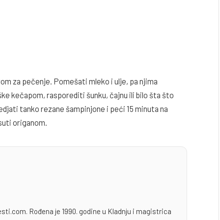
rom za pečenje. Pomešati mleko i ulje, pa njima
ške kečapom, rasporediti šunku, čajnu ili bilo šta što
oredjati tanko rezane šampinjone i peći 15 minuta na
suti origanom.
esti.com. Rođena je 1990. godine u Kladnju i magistrica