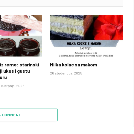
iz rerne: starinski
Milka kolac sa makom
ji ukus i gustu
26 studenoga, 2025
uru
14 srpnja, 2026
A COMMENT