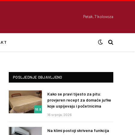
Petak, 7 kolovoza
AKT
POSLJEDNJE OBJAVLJENO
Kako se pravi tijesto za pitu:
provjeren recept za domaće jufke
koje uspijevaju i početnicima
10.0
16 srpnja, 2026
Na klimi postoji skrivena funkcija