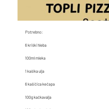
Potrebno:
6 kriški hleba
100ml mleka
1 kašika ulja
6 kašičica kečapa
100g kačkavalja