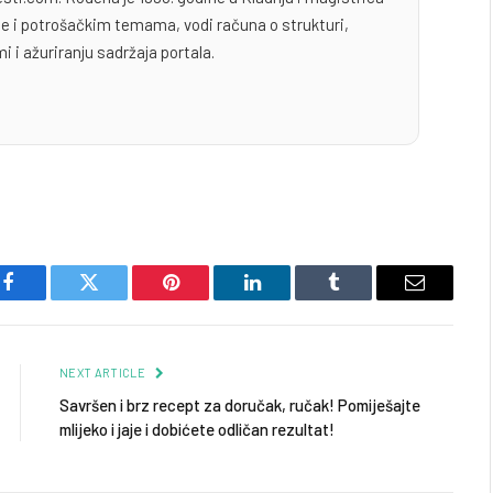
yle i potrošačkim temama, vodi računa o strukturi,
i i ažuriranju sadržaja portala.
Facebook
Twitter
Pinterest
LinkedIn
Tumblr
Email
NEXT ARTICLE
Savršen i brz recept za doručak, ručak! Pomiješajte
mlijeko i jaje i dobićete odličan rezultat!