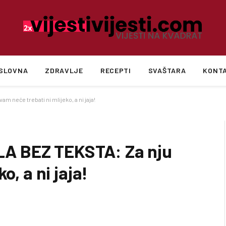
SLOVNA
ZDRAVLJE
RECEPTI
SVAŠTARA
KONT
 neće trebati ni mlijeko, a ni jaja!
A BEZ TEKSTA: Za nju
o, a ni jaja!