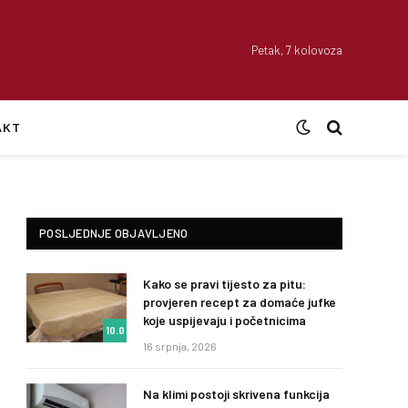
Petak, 7 kolovoza
AKT
POSLJEDNJE OBJAVLJENO
Kako se pravi tijesto za pitu:
provjeren recept za domaće jufke
koje uspijevaju i početnicima
10.0
16 srpnja, 2026
Na klimi postoji skrivena funkcija