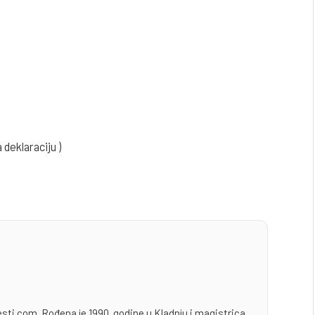
 deklaraciju )
esti.com. Rođena je 1990. godine u Kladnju i magistrica