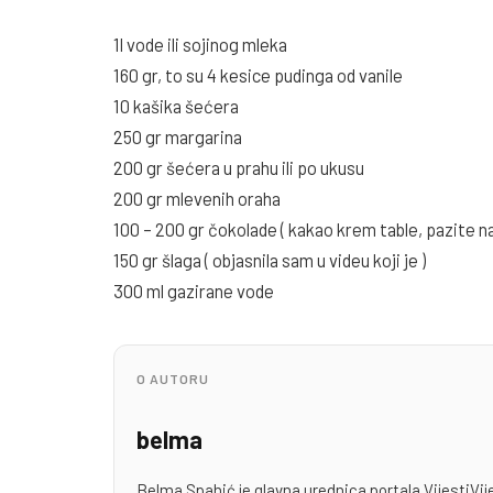
1l vode ili sojinog mleka
160 gr, to su 4 kesice pudinga od vanile
10 kašika šećera
250 gr margarina
200 gr šećera u prahu ili po ukusu
200 gr mlevenih oraha
100 – 200 gr čokolade ( kakao krem table, pazite na
150 gr šlaga ( objasnila sam u videu koji je )
300 ml gazirane vode
O AUTORU
belma
Belma Spahić je glavna urednica portala VijestiVij