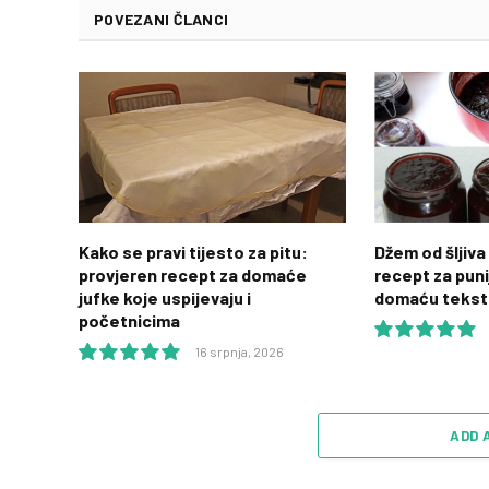
POVEZANI ČLANCI
Kako se pravi tijesto za pitu:
Džem od šljiva 
provjeren recept za domaće
recept za puni
jufke koje uspijevaju i
domaću tekst
početnicima
16 srpnja, 2026
10.0
10.0
ADD 