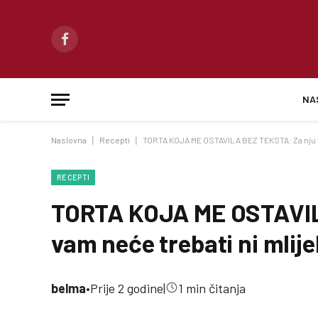
Facebook
NA
Naslovna
|
Recepti
|
TORTA KOJA ME OSTAVILA BEZ TEKSTA: Za nju vam
RECEPTI
TORTA KOJA ME OSTAVIL
vam neće trebati ni mlijek
belma
•
Prije 2 godine
|
1 min čitanja