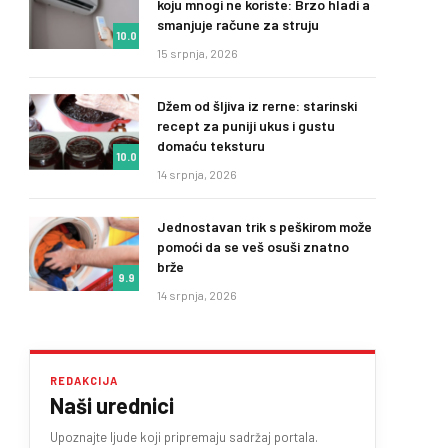
koju mnogi ne koriste: Brzo hladi a
smanjuje račune za struju
10.0
15 srpnja, 2026
Džem od šljiva iz rerne: starinski
recept za puniji ukus i gustu
domaću teksturu
10.0
14 srpnja, 2026
Jednostavan trik s peškirom može
pomoći da se veš osuši znatno
brže
9.9
14 srpnja, 2026
REDAKCIJA
Naši urednici
Upoznajte ljude koji pripremaju sadržaj portala.