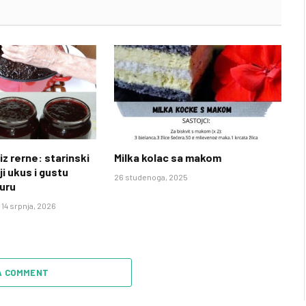
iz rerne: starinski
Milka kolac sa makom
ji ukus i gustu
26 studenoga, 2025
uru
14 srpnja, 2026
A COMMENT