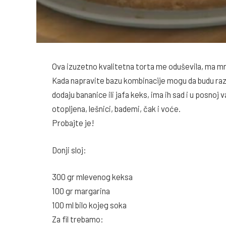
Ova izuzetno kvalitetna torta me oduševila, ma m
Kada napravite bazu kombinacije mogu da budu raz
dodaju bananice ili jafa keks, ima ih sad i u posnoj
otopljena, lešnici, bademi, čak i voće.
Probajte je!
Donji sloj:
300 gr mlevenog keksa
100 gr margarina
100 ml bilo kojeg soka
Za fil trebamo: