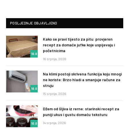
POSLJEDNJE OBJAVLJENO
Kako se pravi tijesto za pitu: provjeren
recept za domaće jufke koje uspijevaju i
početnicima
10.0
16 srpnja, 2026
Na klimi postoji skrivena funkcija koju mnogi
ne koriste: Brzo hladi a smanjuje račune za
struju
10.0
15 srpnja, 2026
Džem od šljiva iz rerne: starinski recept za
puniji ukus i gustu domaću teksturu
14 srpnja, 2026
10.0