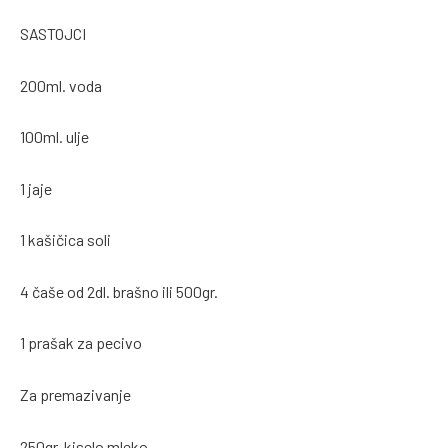
SASTOJCI
200ml. voda
100ml. ulje
1 jaje
1 kašičica soli
4 čaše od 2dl. brašno ili 500gr.
1 prašak za pecivo
Za premazivanje
250gr. kiselo mleko