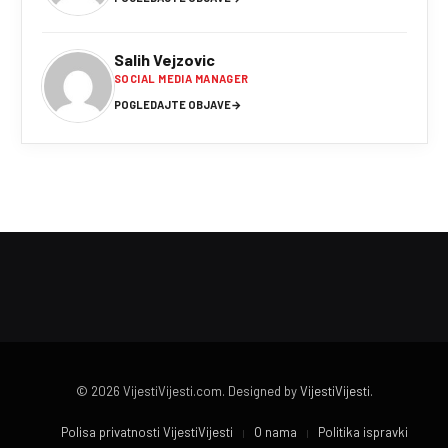
Salih Vejzovic
SOCIAL MEDIA MANAGER
POGLEDAJTE OBJAVE
→
© 2026 VijestiVijesti.com. Designed by
VijestiVijesti
.
Polisa privatnosti VijestiVijesti
O nama
Politika ispravki