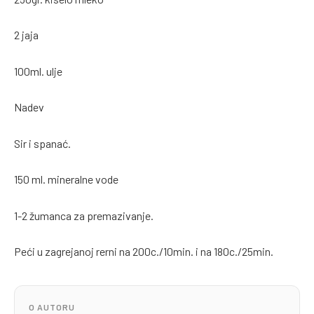
2 jaja
100ml. ulje
Nadev
Sir i spanać.
150 ml. mineralne vode
1-2 žumanca za premazivanje.
Peći u zagrejanoj rerni na 200c./10min. i na 180c./25min.
O AUTORU