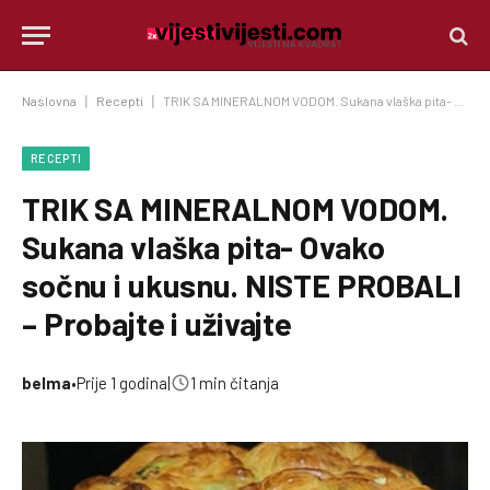
Naslovna
|
Recepti
|
TRIK SA MINERALNOM VODOM. Sukana vlaška pita- Ovako sočnu i ukusnu. NISTE PROBALI – Probajte i uživajte
RECEPTI
TRIK SA MINERALNOM VODOM.
Sukana vlaška pita- Ovako
sočnu i ukusnu. NISTE PROBALI
– Probajte i uživajte
belma
•
Prije 1 godina
|
1 min čitanja