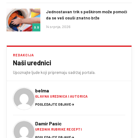
Jednostavan trik s peškirom može pomoći
da se veš osuši znatno brže
14 srpnja, 2026
9.9
REDAKCIJA
Naši urednici
Upoznajte ljude koji pripremaju sadržaj portala.
belma
GLAVNA UREDNICA I AUTORICA
POGLEDAJTE OBJAVE
→
Damir Pasic
UREDNIK RUBRIKE RECEPTI
POGLEDAJTE OBJAVE
→