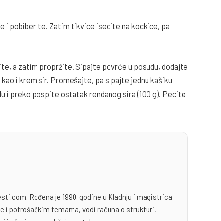
ite i pobiberite. Zatim tikvice isecite na kockice, pa
ite, a zatim propržite. Sipajte povrće u posudu, dodajte
n, kao i krem sir. Promešajte, pa sipajte jednu kašiku
u i preko pospite ostatak rendanog sira (100 g). Pecite
esti.com. Rođena je 1990. godine u Kladnju i magistrica
yle i potrošačkim temama, vodi računa o strukturi,