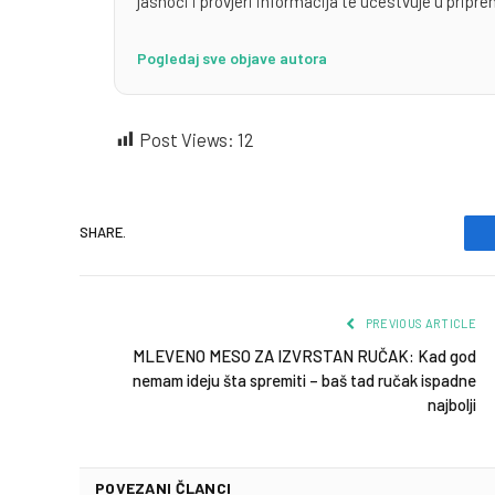
jasnoći i provjeri informacija te učestvuje u priprem
Pogledaj sve objave autora
Post Views:
12
SHARE.
PREVIOUS ARTICLE
MLEVENO MESO ZA IZVRSTAN RUČAK: Kad god
nemam ideju šta spremiti – baš tad ručak ispadne
najbolji
POVEZANI ČLANCI