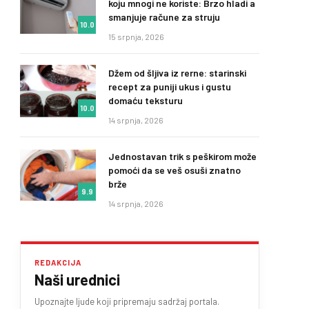
koju mnogi ne koriste: Brzo hladi a
smanjuje račune za struju
10.0
15 srpnja, 2026
Džem od šljiva iz rerne: starinski
recept za puniji ukus i gustu
domaću teksturu
10.0
14 srpnja, 2026
Jednostavan trik s peškirom može
pomoći da se veš osuši znatno
brže
9.9
14 srpnja, 2026
REDAKCIJA
Naši urednici
Upoznajte ljude koji pripremaju sadržaj portala.