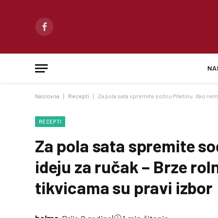
Facebook
NA
Naslovna
|
Recepti
|
Za pola sata spremite sočnu Piletinu: Ako nema
RECEPTI
Za pola sata spremite s
ideju za ručak – Brze ro
tikvicama su pravi izbor