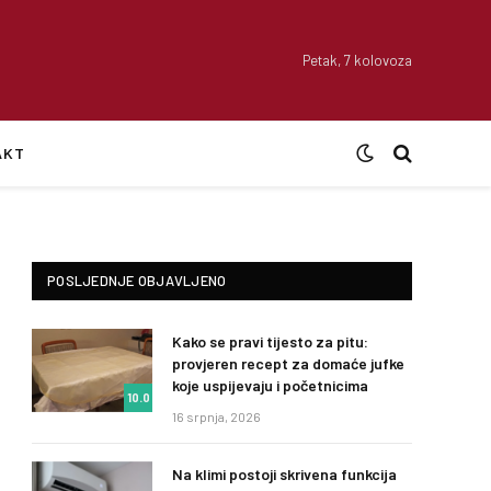
Petak, 7 kolovoza
AKT
POSLJEDNJE OBJAVLJENO
Kako se pravi tijesto za pitu:
provjeren recept za domaće jufke
koje uspijevaju i početnicima
10.0
16 srpnja, 2026
Na klimi postoji skrivena funkcija