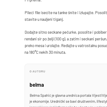
Pileći file isecite na tanke šnite i izlupajte. Posol
stavite u nauljeni tiganj.
Dodajte sitno seckane pečurke, posolite i pobiber
rendani sir po želji (100 g), a zatim i seckani peršu
preko mesa i urolajte. Ređajte u vatrostalnu posud
na 180°C nekih 30 minuta.
O AUTORU
belma
Belma Spahić je glavna urednica portala VijestiVij
je ekonomije. Urednički se bavi društvenim, lifest