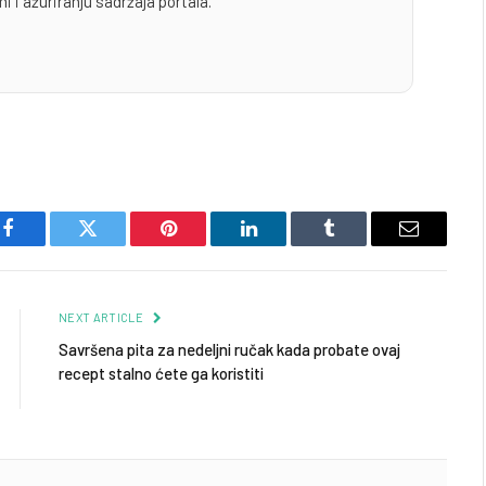
i i ažuriranju sadržaja portala.
Facebook
Twitter
Pinterest
LinkedIn
Tumblr
Email
NEXT ARTICLE
Savršena pita za nedeljni ručak kada probate ovaj
recept stalno ćete ga koristiti