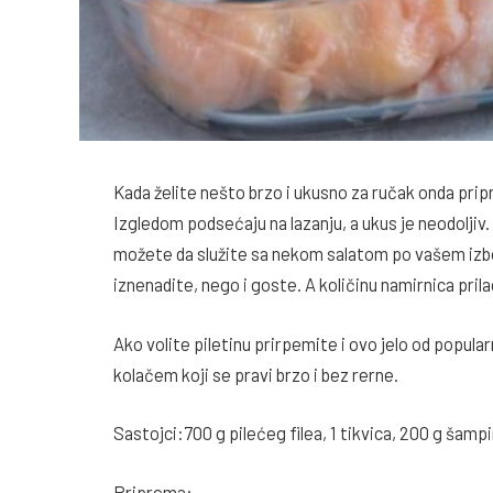
Kada želite nešto brzo i ukusno za ručak onda pri
Izgledom podsećaju na lazanju, a ukus je neodoljiv.
možete da služite sa nekom salatom po vašem izb
iznenadite, nego i goste. A količinu namirnica pril
Ako volite piletinu prirpemite i ovo jelo od popul
kolačem koji se pravi brzo i bez rerne.
Sastojci:700 g pilećeg filea, 1 tikvica, 200 g šamp
Priprema: