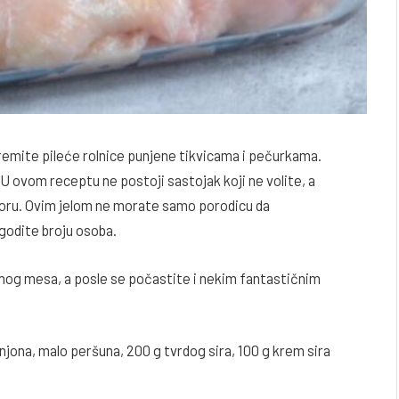
premite pileće rolnice punjene tikvicama i pečurkama.
 U ovom receptu ne postoji sastojak koji ne volite, a
oru. Ovim jelom ne morate samo porodicu da
agodite broju osoba.
arnog mesa, a posle se počastite i nekim fantastičnim
injona, malo peršuna, 200 g tvrdog sira, 100 g krem sira