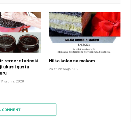
iz rerne: starinski
Milka kolac sa makom
ji ukus i gustu
26 studenoga, 2025
uru
14 srpnja, 2026
A COMMENT