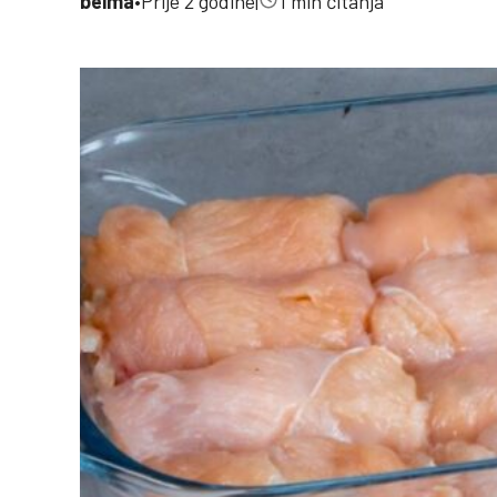
belma
•
Prije 2 godine
|
1 min čitanja