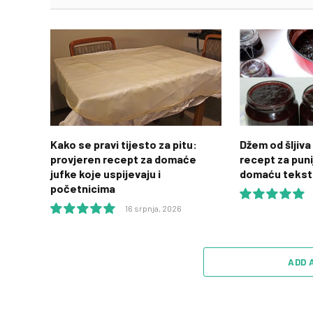
Kako se pravi tijesto za pitu:
Džem od šljiva 
provjeren recept za domaće
recept za puni
jufke koje uspijevaju i
domaću tekst
početnicima
16 srpnja, 2026
10.0
10.0
ADD 