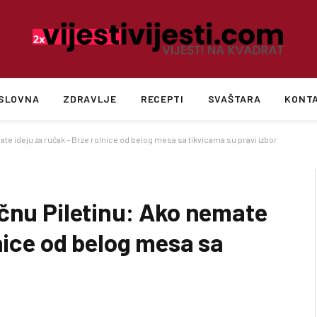
SLOVNA
ZDRAVLJE
RECEPTI
SVAŠTARA
KONT
te ideju za ručak – Brze rolnice od belog mesa sa tikvicama su pravi izbor
očnu Piletinu: Ako nemate
lnice od belog mesa sa