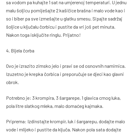
sa vodom pa kuhajte 1 sat na umjerenoj temperaturi. U jednu
malu šoljicu pomiješajte 2 kašičice brašna i malo vode kao i
so i biber pa sve izmešajte u glatku smesu. Sipajte sadržaj
šoljice u ključalu čorbicu i pustite da vri još pet minuta.
Nakon toga isključite ringlu. Prijatno!
4. Bijela čorba
Ovo je izrazito zimsko jelo i pravi se od osnovnih namirnica.
Izuzetno je krepka čorbica i preporučuje se djeci kao glavni
obrok.
Potrebno je: 3 krompira, 3 šargarepe, 1 glavica crnog luka,
pola litre slatkog mleka, malo domaćeg kajmaka.
Priprema: Izdinstajte krompir, luk i šargarepu, dodajte malo
vode i mlijeko i pustite da ključa. Nakon pola sata dodajte