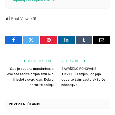
Post Views:
19
Facebook
Twitter
Pinterest
LinkedIn
Tumblr
Email
PREVIOUS ARTICLE
NEXT ARTICLE
Sad je sezona mandarina, a
SAVRŠENO POHOVANE
evo šta radite organizmu ako
TIKVICE: U smjesu od jaja
ih jedete svaki dan: Dobro
dodajte tajni sastojak i biće
obratite pažnju
neodoljive
POVEZANI ČLANCI