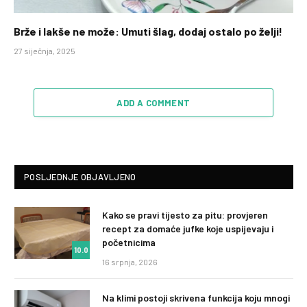
Brže i lakše ne može: Umuti šlag, dodaj ostalo po želji!
27 siječnja, 2025
ADD A COMMENT
POSLJEDNJE OBJAVLJENO
Kako se pravi tijesto za pitu: provjeren
recept za domaće jufke koje uspijevaju i
početnicima
10.0
16 srpnja, 2026
Na klimi postoji skrivena funkcija koju mnogi