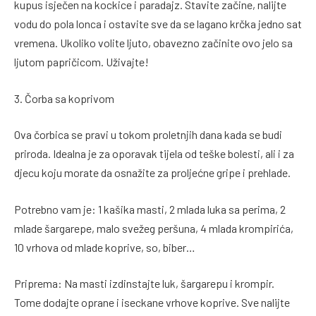
kupus isječen na kockice i paradajz. Stavite začine, nalijte
vodu do pola lonca i ostavite sve da se lagano krčka jedno sat
vremena. Ukoliko volite ljuto, obavezno začinite ovo jelo sa
ljutom papričicom. Uživajte!
3. Čorba sa koprivom
Ova čorbica se pravi u tokom proletnjih dana kada se budi
priroda. Idealna je za oporavak tijela od teške bolesti, ali i za
djecu koju morate da osnažite za proljećne gripe i prehlade.
Potrebno vam je: 1 kašika masti, 2 mlada luka sa perima, 2
mlade šargarepe, malo svežeg peršuna, 4 mlada krompirića,
10 vrhova od mlade koprive, so, biber…
Priprema: Na masti izdinstajte luk, šargarepu i krompir.
Tome dodajte oprane i iseckane vrhove koprive. Sve nalijte