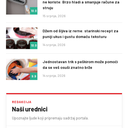
ne koriste: Brzo hladi a smanjuje račune za
struju
10.0
15 srpnja, 2026
Džem od šljiva iz rerne: starinski recept za
puniji ukus i gustu domaću teksturu
14 srpnja, 2026
10.0
Jednostavan trik s peškirom može pomoći
da se veš osuši znatno brže
14 srpnja, 2026
9.9
REDAKCIJA
Naši urednici
Upoznajte ljude koji pripremaju sadržaj portala.