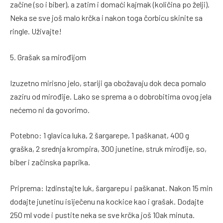
začine (so i biber), a zatim i domaći kajmak (količina po želji).
Neka se sve još malo krčka i nakon toga čorbicu skinite sa
ringle. Uživajte!
5. Grašak sa mirođijom
Izuzetno mirisno jelo, stariji ga obožavaju dok deca pomalo
zaziru od mirođije. Lako se sprema a o dobrobitima ovog jela
nećemo ni da govorimo.
Potebno: 1 glavica luka, 2 šargarepe, 1 paškanat, 400 g
graška, 2 srednja krompira, 300 junetine, struk mirođije, so,
biber i začinska paprika.
Priprema: Izdinstajte luk, šargarepu i paškanat. Nakon 15 min
dodajte junetinu isiječenu na kockice kao i grašak. Dodajte
250 ml vode i pustite neka se sve krčka još 10ak minuta.