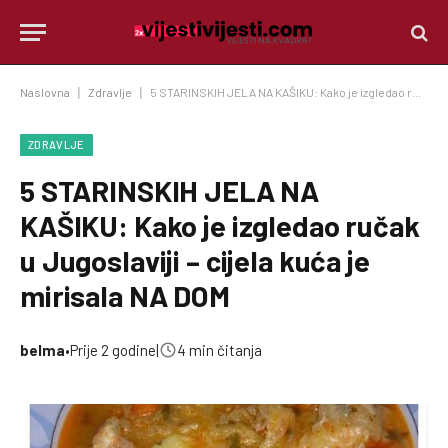
Naslovna
|
Zdravlje
|
5 STARINSKIH JELA NA KAŠIKU: Kako je izgledao ručak u Jugoslaviji – cijela kuća je mirisala NA DOM
ZDRAVLJE
5 STARINSKIH JELA NA
KAŠIKU: Kako je izgledao ručak
u Jugoslaviji – cijela kuća je
mirisala NA DOM
belma
•
Prije 2 godine
|
4 min čitanja