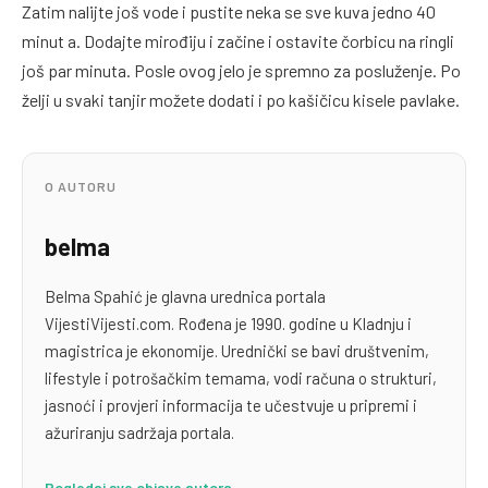
Zatim nalijte još vode i pustite neka se sve kuva jedno 40
minut a. Dodajte mirođiju i začine i ostavite čorbicu na ringli
još par minuta. Posle ovog jelo je spremno za posluženje. Po
želji u svaki tanjir možete dodati i po kašičicu kisele pavlake.
O AUTORU
belma
Belma Spahić je glavna urednica portala
VijestiVijesti.com. Rođena je 1990. godine u Kladnju i
magistrica je ekonomije. Urednički se bavi društvenim,
lifestyle i potrošačkim temama, vodi računa o strukturi,
jasnoći i provjeri informacija te učestvuje u pripremi i
ažuriranju sadržaja portala.
Pogledaj sve objave autora