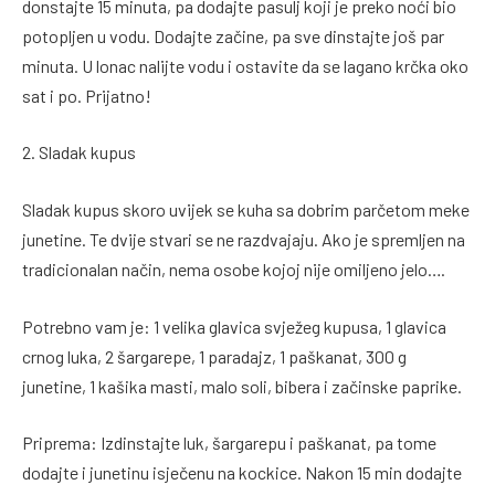
donstajte 15 minuta, pa dodajte pasulj koji je preko noći bio
potopljen u vodu. Dodajte začine, pa sve dinstajte još par
minuta. U lonac nalijte vodu i ostavite da se lagano krčka oko
sat i po. Prijatno!
2. Sladak kupus
Sladak kupus skoro uvijek se kuha sa dobrim parčetom meke
junetine. Te dvije stvari se ne razdvajaju. Ako je spremljen na
tradicionalan način, nema osobe kojoj nije omiljeno jelo….
Potrebno vam je: 1 velika glavica svježeg kupusa, 1 glavica
crnog luka, 2 šargarepe, 1 paradajz, 1 paškanat, 300 g
junetine, 1 kašika masti, malo soli, bibera i začinske paprike.
Priprema: Izdinstajte luk, šargarepu i paškanat, pa tome
dodajte i junetinu isječenu na kockice. Nakon 15 min dodajte