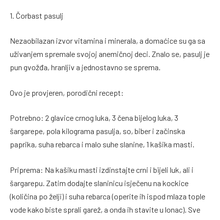
1. Čorbast pasulj
Nezaobilazan izvor vitamina i minerala, a domaćice su ga sa
uživanjem spremale svojoj anemičnoj deci. Znalo se, pasulj je
pun gvožđa, hranljiv a jednostavno se sprema.
Ovo je provjeren, porodični recept:
Potrebno: 2 glavice crnog luka, 3 čena bijelog luka, 3
šargarepe, pola kilograma pasulja, so, biber i začinska
paprika, suha rebarca i malo suhe slanine, 1 kašika masti.
Priprema: Na kašiku masti izdinstajte crni i bijeli luk, ali i
šargarepu. Zatim dodajte slaninicu isječenu na kockice
(količina po želji) i suha rebarca (operite ih ispod mlaza tople
vode kako biste sprali garež, a onda ih stavite u lonac). Sve