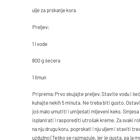
ulje za prskanje kora
Preljev:
1 l vode
800 g šećera
1 limun
Priprema:Prvo skujajte preljev. Stavite vodu i šeć
kuhajte nekih 5 minuta. Ne treba biti gusto. Ostavi
još malo umutiti i umiješati mljeveni keks. Smjesa 
isplanirati i rasporediti utrošak kreme. Za svaki ro
na nju drugu koru, poprskati i nju uljem i staviti 
uzdužno (Teško se razmazuje, jer je gusta, pa ja m