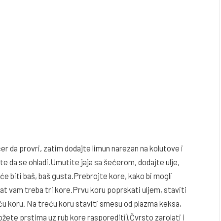
er da provri, zatim dodajte limun narezan na kolutove i
te da se ohladi.Umutite jaja sa šećerom, dodajte ulje,
će biti baš, baš gusta.Prebrojte kore, kako bi mogli
lat vam treba tri kore.Prvu koru poprskati uljem, staviti
treću koru. Na treću koru staviti smesu od plazma keksa,
ožete prstima uz rub kore rasporediti).Čvrsto zarolati i