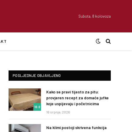
Subota, 8 kolovoza
AKT
POSLJEDNJE OBJAVLJENO
Kako se pravi tijesto za pitu:
provjeren recept za domaće jufke
koje uspijevaju i početnicima
10.0
16 srpnja, 2026
Na klimi postoji skrivena funkcija