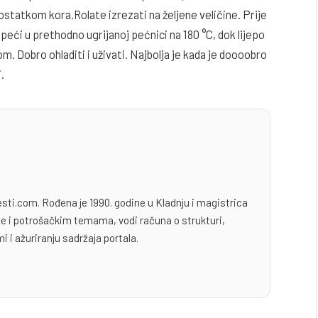
 ostatkom kora.Rolate izrezati na željene veličine. Prije
 peći u prethodno ugrijanoj pećnici na 180 °C, dok lijepo
m. Dobro ohladiti i uživati. Najbolja je kada je doooobro
.
esti.com. Rođena je 1990. godine u Kladnju i magistrica
yle i potrošačkim temama, vodi računa o strukturi,
i i ažuriranju sadržaja portala.