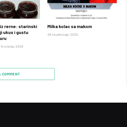
iz rerne: starinski
Milka kolac sa makom
ji ukus i gustu
26 studenoga, 2025
uru
14 srpnja, 2026
A COMMENT