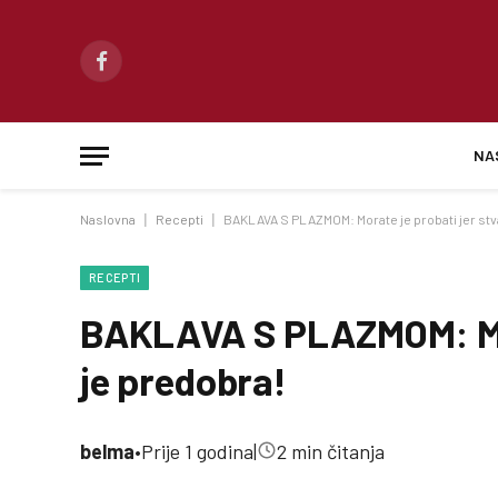
Facebook
NA
Naslovna
|
Recepti
|
BAKLAVA S PLAZMOM: Morate je probati jer stv
RECEPTI
BAKLAVA S PLAZMOM: Mor
je predobra!
belma
•
Prije 1 godina
|
2 min čitanja