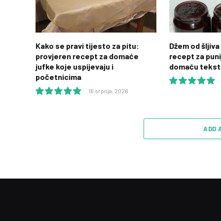
Kako se pravi tijesto za pitu:
Džem od šljiva 
provjeren recept za domaće
recept za puni
jufke koje uspijevaju i
domaću tekst
početnicima
16 srpnja, 2026
10.0
10.0
ADD 