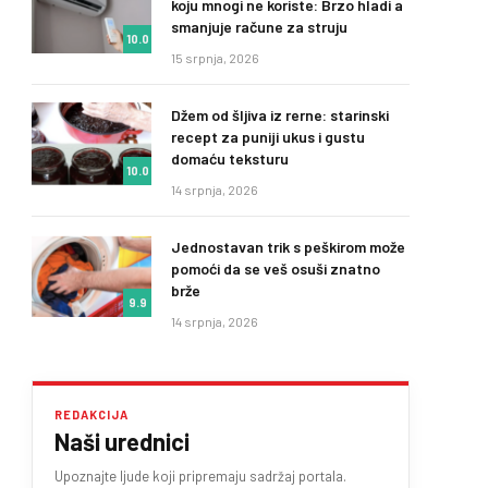
koju mnogi ne koriste: Brzo hladi a
smanjuje račune za struju
10.0
15 srpnja, 2026
Džem od šljiva iz rerne: starinski
recept za puniji ukus i gustu
domaću teksturu
10.0
14 srpnja, 2026
Jednostavan trik s peškirom može
pomoći da se veš osuši znatno
brže
9.9
14 srpnja, 2026
REDAKCIJA
Naši urednici
Upoznajte ljude koji pripremaju sadržaj portala.