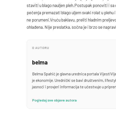
staviti u blago nauljen pleh.Postupak ponoviti i sa
pečenja premazati blago uljem svaki rolat u plehu i
ne porumeni.Vruću baklavu, preliti hladnim preljevo
ohlađena. Nije preslatka, sočna je i brzo se napravi
O AUTORU
belma
Belma Spahić je glavna urednica portala VijestiVij
je ekonomije. Urednički se bavi društvenim, lifest
jasnoći i provjeri informacija te učestvuje u priprem
Pogledaj sve objave autora