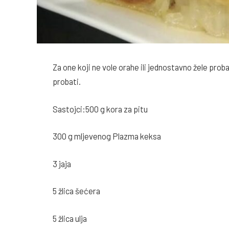
Za one koji ne vole orahe ili jednostavno žele prob
probati.
Sastojci:500 g kora za pitu
300 g mljevenog Plazma keksa
3 jaja
5 žlica šećera
5 žlica ulja