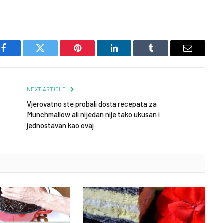
Facebook
Twitter
Pinterest
LinkedIn
Tumblr
Email
NEXT ARTICLE
Vjerovatno ste probali dosta recepata za
Munchmallow ali nijedan nije tako ukusan i
jednostavan kao ovaj