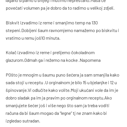
lagano sipamo u snijeg i mutimo neprestano.Masa će
povećati volumen pa je dobro da to radimo u velikoj zdjeli.
Biskvit izvadimo iz rerne i smanjimo temp na 130
stepeni.Dobijeni šaum ravnomjerno namažemo po biskvitu i
vratimo u rernu još10 minuta.
Kolač izvadimo iz rerne i prelijemo čokoladnom
glazurom.Odmah ga i režemo na kocke .Napomena
POšto je mnogim u šaumu puno šećera ja sam smanjila kako
sada stoji u receptu .U orginalnom je bilo 15 u bjelanjke i 12 u
špinovanje.Vi odlučite kako volite.Moji ukućani vole da im je
dobro sladak pa im ja pravim po orginalnom receptu.Ako
smanjujete šećer još i više nego što sam ja treba voditi
računa da bi šaum mogao da “legne” tj ne znam kako bi
izgledao sutradan.