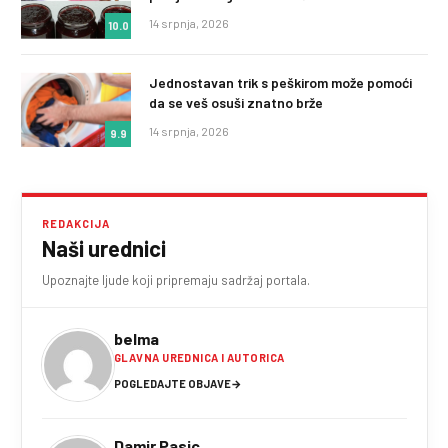
14 srpnja, 2026
10.0
Jednostavan trik s peškirom može pomoći
da se veš osuši znatno brže
14 srpnja, 2026
9.9
REDAKCIJA
Naši urednici
Upoznajte ljude koji pripremaju sadržaj portala.
belma
GLAVNA UREDNICA I AUTORICA
POGLEDAJTE OBJAVE
→
Damir Pasic