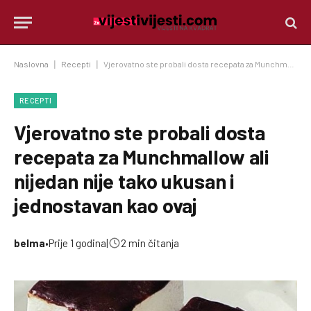
Naslovna
|
Recepti
|
Vjerovatno ste probali dosta recepata za Munchmallow ali nijedan nije tako ukusan i jednostavan kao ovaj
RECEPTI
Vjerovatno ste probali dosta
recepata za Munchmallow ali
nijedan nije tako ukusan i
jednostavan kao ovaj
belma
•
Prije 1 godina
|
2 min čitanja