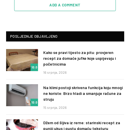
ADD A COMMENT
POSLJEDNJE OBJAVLJENO
Kako se pravi tijesto za pitu: provjeren
recept za domaće jufke koje uspijevaju i
početnicima
10.0
16 srpnja, 2026
Na klimi postoji skrivena funkcija koju mnogi
ne koriste: Brzo hladi a smanjuje račune za
struju
10.0
15 srpnja, 2026
Džem od šljiva iz rerne: starinski recept za
puniji ukus i gustu domaću teksturu