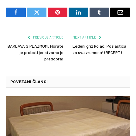
Facebook
Twitter
Pinterest
LinkedIn
Tumblr
Email
PREVIOUS ARTICLE
NEXT ARTICLE
BAKLAVA S PLAZMOM: Morate
Ledeni griz kolač: Poslastica
je probati jer stvarno je
za sva vremena! (RECEPT)
predobra!
POVEZANI ČLANCI