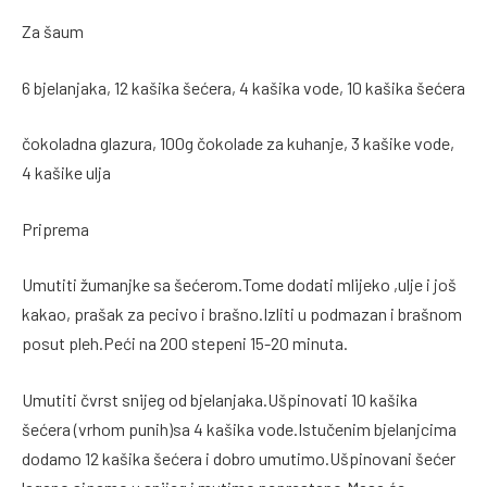
Za šaum
6 bjelanjaka, 12 kašika šećera, 4 kašika vode, 10 kašika šećera
čokoladna glazura, 100g čokolade za kuhanje, 3 kašike vode,
4 kašike ulja
Priprema
Umutiti žumanjke sa šećerom.Tome dodati mlijeko ,ulje i još
kakao, prašak za pecivo i brašno.Izliti u podmazan i brašnom
posut pleh.Peći na 200 stepeni 15-20 minuta.
Umutiti čvrst snijeg od bjelanjaka.Ušpinovati 10 kašika
šećera (vrhom punih)sa 4 kašika vode.Istučenim bjelanjcima
dodamo 12 kašika šećera i dobro umutimo.Ušpinovani šećer